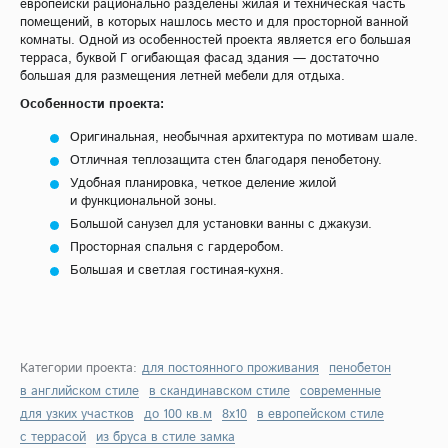
европейски рационально разделены жилая и техническая часть
помещений, в которых нашлось место и для просторной ванной
комнаты. Одной из особенностей проекта является его большая
терраса, буквой Г огибающая фасад здания — достаточно
большая для размещения летней мебели для отдыха.
Особенности проекта:
Оригинальная, необычная архитектура по мотивам шале.
Отличная теплозащита стен благодаря пенобетону.
Удобная планировка, четкое деление жилой
и функциональной зоны.
Большой санузел для установки ванны с джакузи.
Просторная спальня с гардеробом.
Большая и светлая гостиная-кухня.
Категории проекта:
для постоянного проживания
пенобетон
в английском стиле
в скандинавском стиле
современные
для узких участков
до 100 кв.м
8х10
в европейском стиле
с террасой
из бруса в стиле замка