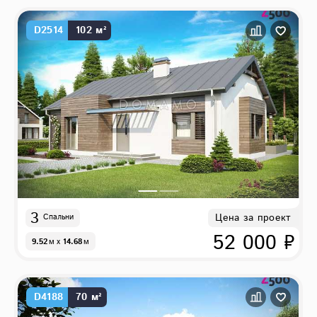
D2514
102 м²
3
Цена за проект
Спальни
52 000 ₽
9.52
м
x
14.68
м
D4188
70 м²