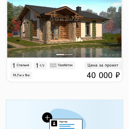
1
1
Цена за проект
Спальня
с/у
Газобетон
40 000 ₽
11.7
м
x
9
м