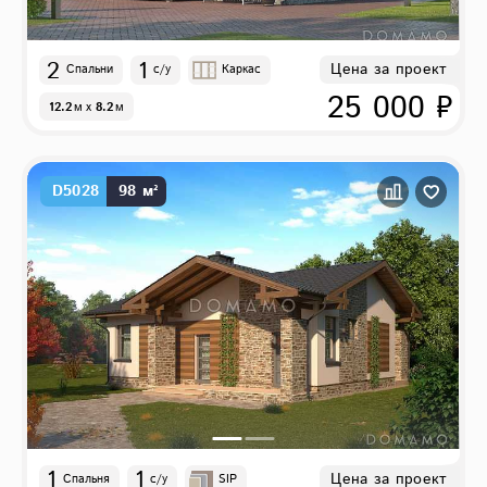
2
1
Цена за проект
Спальни
с/у
Каркас
25 000 ₽
12.2
м
x
8.2
м
D5028
98 м²
1
1
Цена за проект
Спальня
с/у
SIP