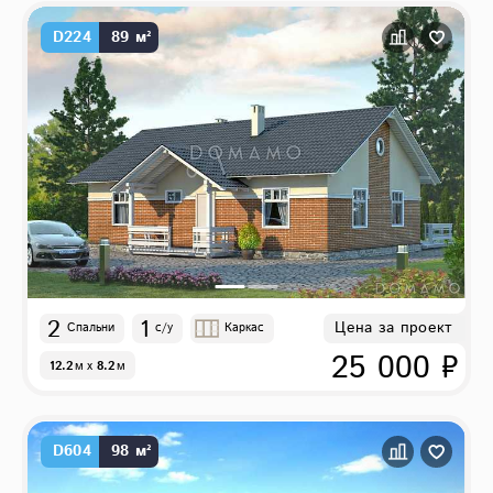
D224
89 м²
2
1
Цена за проект
Спальни
с/у
Каркас
25 000 ₽
12.2
м
x
8.2
м
D604
98 м²