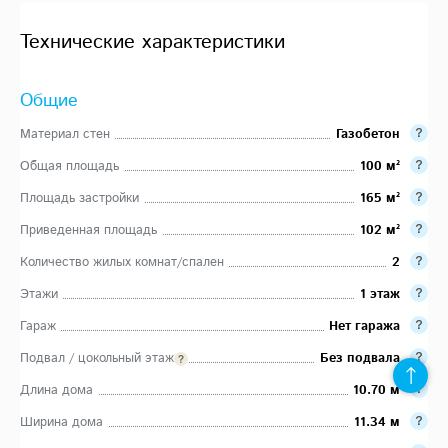
Технические характеристики
Общие
Материал стен
Газобетон
Общая площадь
100 м²
Площадь застройки
165 м²
Приведенная площадь
102 м²
Количество жилых комнат/спален
2
Этажи
1 этаж
Гараж
Нет гаража
Подвал / цокольный этаж
Без подвала
Длина дома
10.70 м
Ширина дома
11.34 м