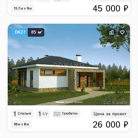
45 000 ₽
11.7
м
x
9
м
D627
85 м²
1
1
Цена за проект
Спальня
с/у
Газобетон
26 000 ₽
10
м
x
8
м