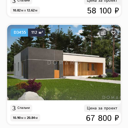
3
Цена за проект
Спальни
58 100 ₽
10.82
м
x
12.62
м
D3455
112 м²
3
Цена за проект
Спальни
67 800 ₽
10.90
м
x
20.84
м