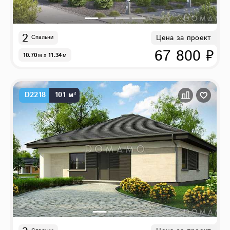
2
Цена за проект
Спальни
67 800 ₽
10.70
м
x
11.34
м
D2218
101 м²