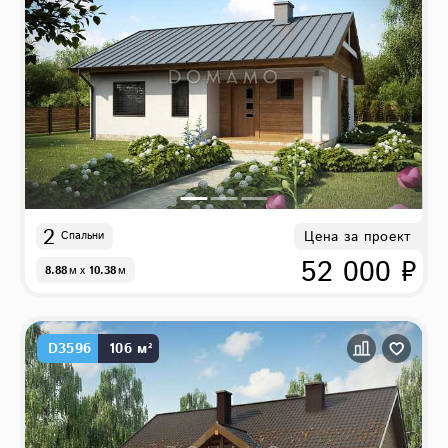
2
Цена за проект
Спальни
52 000 ₽
8.88
м
x
10.38
м
D3596
106 м²