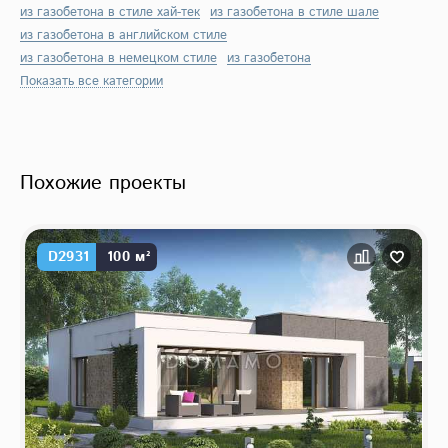
из газобетона в стиле хай-тек
из газобетона в стиле шале
из газобетона в английском стиле
из газобетона в немецком стиле
из газобетона
Показать все категории
Похожие проекты
D2931
100 м²