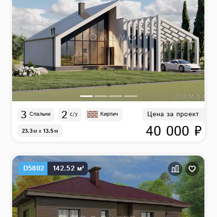
3
2
Цена за проект
Спальни
с/у
Кирпич
40 000 ₽
23.3
м
x
13.5
м
D5802
142.52 м²