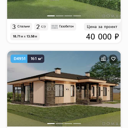
3
2
Цена за проект
Спальни
с/у
Газобетон
40 000 ₽
18.71
м
x
13.58
м
D4951
161 м²