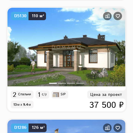
D5130
110 м²
2
1
Цена за проект
Спальни
с/у
SIP
37 500 ₽
13
м
x
9.4
м
D1286
126 м²