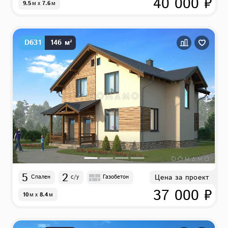
40 000 ₽
9.5
м
x
7.6
м
D631
146 м²
5
2
Цена за проект
Спален
с/у
Газобетон
37 000 ₽
10
м
x
8.4
м