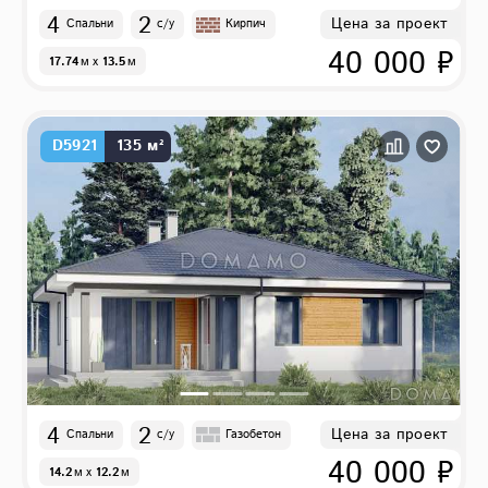
4
2
Цена за проект
Спальни
с/у
Кирпич
40 000 ₽
17.74
м
x
13.5
м
D5921
135 м²
4
2
Цена за проект
Спальни
с/у
Газобетон
40 000 ₽
14.2
м
x
12.2
м