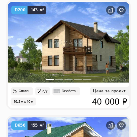
D200
143 м²
5
2
Цена за проект
Спален
с/у
Газобетон
40 000 ₽
10.2
м
x
10
м
D656
155 м²