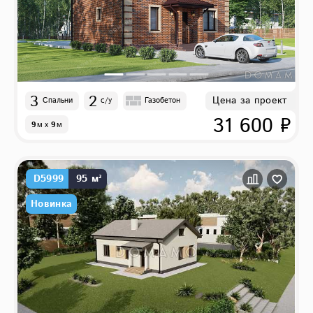
3
2
Цена за проект
Спальни
с/у
Газобетон
31 600 ₽
9
м
x
9
м
D5999
95 м²
Новинка