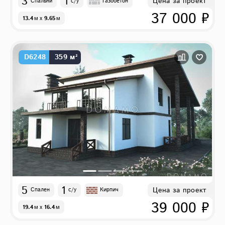
3
1
Цена за проект
Спальни
с/у
Газобетон
37 000 ₽
13.4
м
x
9.65
м
D6248
359 м²
5
1
Цена за проект
Спален
с/у
Кирпич
39 000 ₽
19.4
м
x
16.4
м