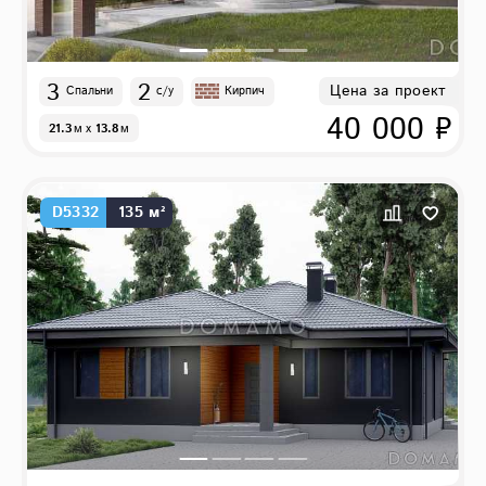
3
2
Цена за проект
Спальни
с/у
Кирпич
40 000 ₽
21.3
м
x
13.8
м
D5332
135 м²