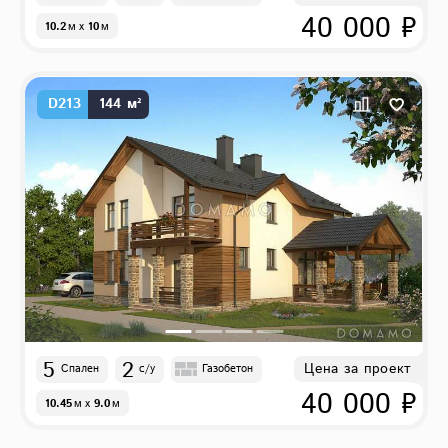
40 000 ₽
10.2
м
x
10
м
D213
144 м²
5
2
Цена за проект
Спален
с/у
Газобетон
40 000 ₽
10.45
м
x
9.0
м