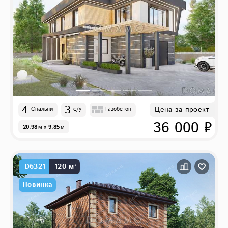
4
3
Цена за проект
Спальни
с/у
Газобетон
36 000 ₽
20.98
м
x
9.85
м
D6321
120 м²
Новинка