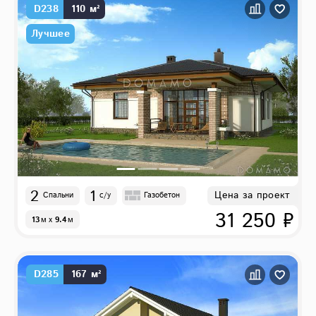
D238
110 м²
Лучшее
2
1
Цена за проект
Спальни
с/у
Газобетон
31 250 ₽
13
м
x
9.4
м
D285
167 м²