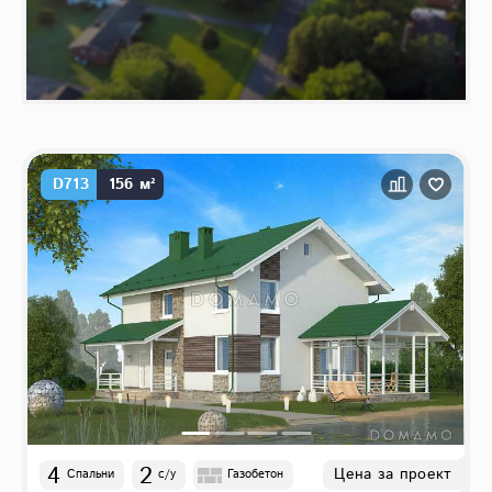
D713
156 м²
4
2
Цена за проект
Спальни
с/у
Газобетон