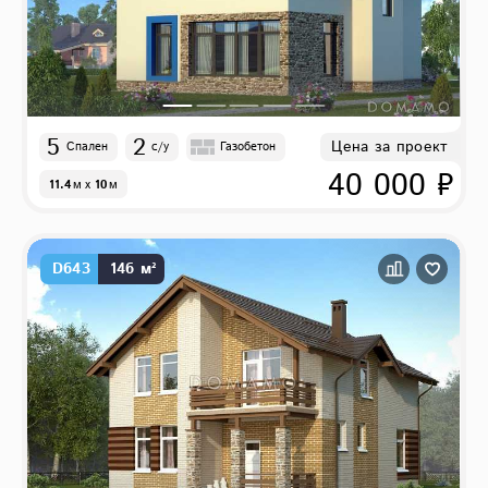
5
2
Цена за проект
Спален
с/у
Газобетон
40 000 ₽
11.4
м
x
10
м
D643
146 м²