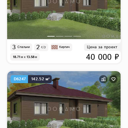
3
2
Цена за проект
Спальни
с/у
Кирпич
40 000 ₽
18.71
м
x
13.58
м
D6247
142.52 м²