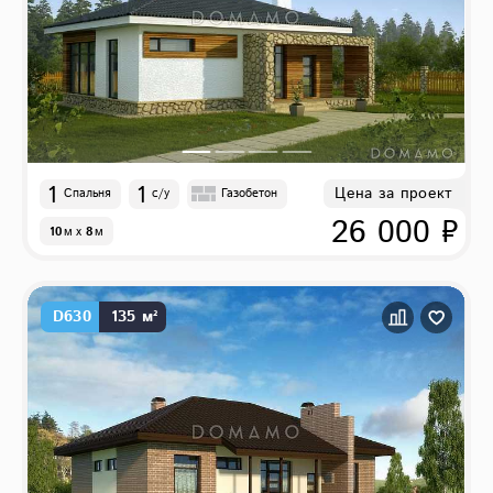
1
1
Цена за проект
Спальня
с/у
Газобетон
26 000 ₽
10
м
x
8
м
D630
135 м²