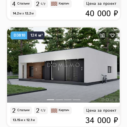
4
2
Цена за проект
Спальни
с/у
Кирпич
40 000 ₽
14.2
м
x
12.2
м
D3810
124 м²
2
2
Цена за проект
Спальни
с/у
Кирпич
34 000 ₽
13.15
м
x
12.1
м