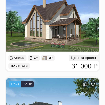
3
3
Цена за проект
Спальни
с/у
SIP
31 000 ₽
11.4
м
x
10.8
м
D627
85 м²