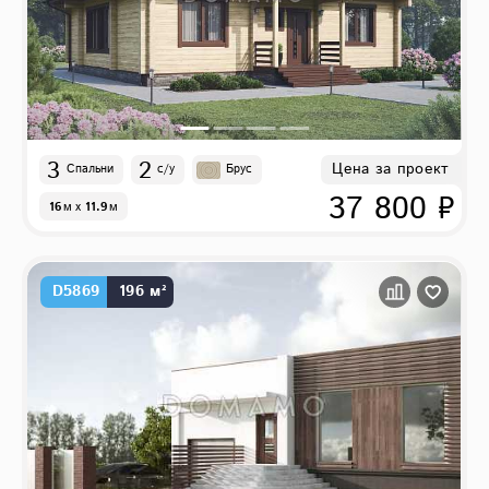
3
2
Цена за проект
Спальни
с/у
Брус
37 800 ₽
16
м
x
11.9
м
D5869
196 м²