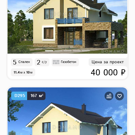
5
2
Цена за проект
Спален
с/у
Газобетон
40 000 ₽
11.4
м
x
10
м
D295
167 м²