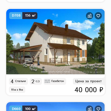
D708
156 м²
4
2
Цена за проект
Спальни
с/у
Газобетон
40 000 ₽
11
м
x
9
м
D660
100 м²