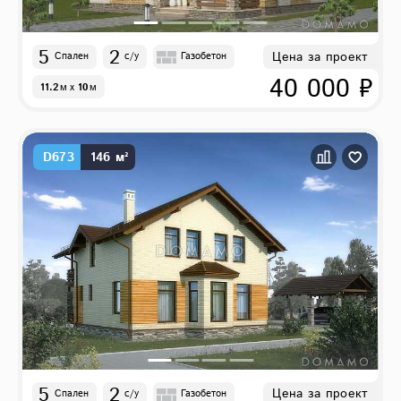
5
2
Цена за проект
Спален
с/у
Газобетон
40 000 ₽
11.2
м
x
10
м
D673
146 м²
5
2
Цена за проект
Спален
с/у
Газобетон