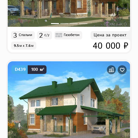
3
2
Цена за проект
Спальни
с/у
Газобетон
40 000 ₽
9.5
м
x
7.6
м
D439
100 м²