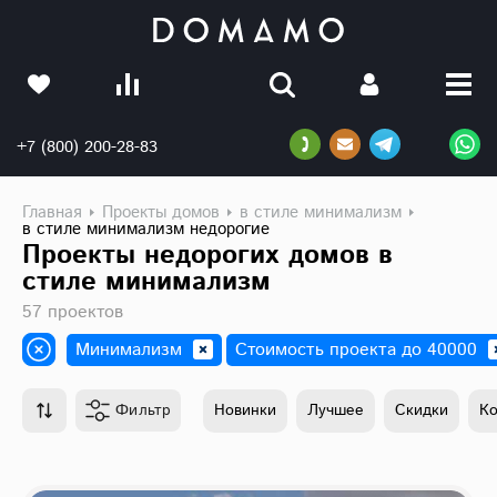
+7 (800) 200-28-83
Главная
Проекты домов
в стиле минимализм
в стиле минимализм недорогие
Проекты недорогих домов в
стиле минимализм
57 проектов
Минимализм
Стоимость проекта до 40000
Фильтр
Новинки
Лучшее
Скидки
К