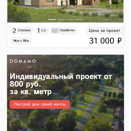
2
1
Цена за проект
Спальни
с/у
Газобетон
31 000 ₽
14
м
x
10
м
Индивидуальный проект от
800 руб.
за кв. метр
Построй дом своей мечты