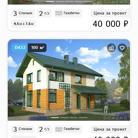
3
2
Цена за проект
Спальни
с/у
Газобетон
40 000 ₽
9.5
м
x
7.6
м
D432
100 м²
3
2
Цена за проект
Спальни
с/у
Газобетон