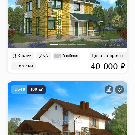
3
2
Цена за проект
Спальни
с/у
Газобетон
40 000 ₽
9.5
м
x
7.6
м
D648
100 м²