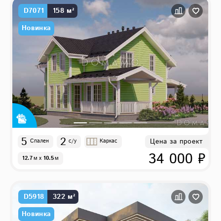
D7071
158 м²
Новинка
5
2
Цена за проект
Спален
с/у
Каркас
34 000 ₽
12.7
м
x
10.5
м
D5918
322 м²
Новинка