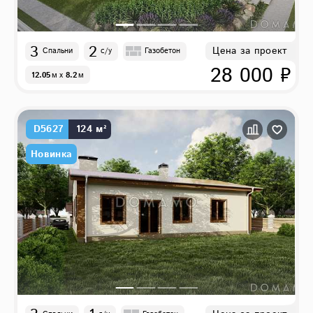
3
2
Цена за проект
Спальни
с/у
Газобетон
28 000 ₽
12.05
м
x
8.2
м
D5627
124 м²
Новинка