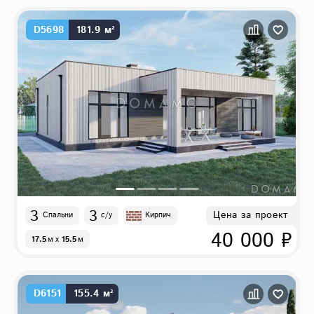
D5698
181.9 м²
3
3
Цена за проект
Спальни
с/у
Кирпич
40 000 ₽
17.5
м
x
15.5
м
D6151
155.4 м²