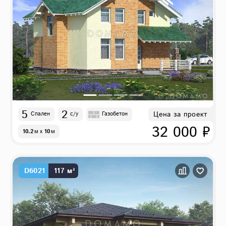
5
2
Цена за проект
Спален
с/у
Газобетон
32 000 ₽
10.2
м
x
10
м
D6021
117 м²