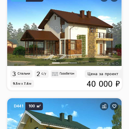
3
2
Цена за проект
Спальни
с/у
Газобетон
40 000 ₽
9.5
м
x
7.6
м
D441
100 м²