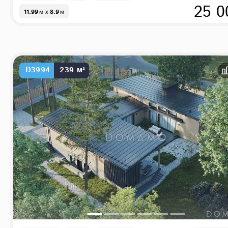
25 0
11.99
м
x
8.9
м
D3994
239 м²