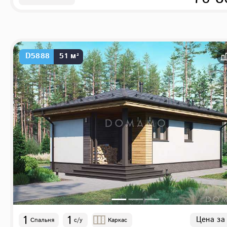
D5888
51 м²
1
1
Цена за
Спальня
с/у
Каркас