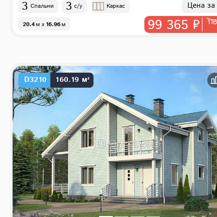
3
3
Цена за
Спальни
с/у
Каркас
99 365 ₽
11
20.4
м
x
16.96
м
D3210
160.19 м²