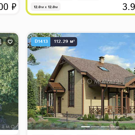
00 ₽
3.
12.0
м
x
12.0
м
D1413
112.29 м²