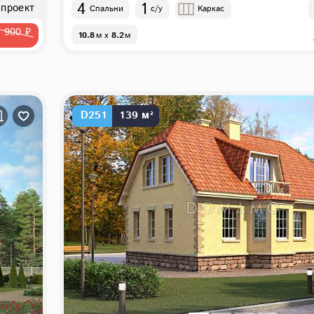
4
1
 проект
Спальни
с/у
Каркас
6 900 ₽
10.8
м
x
8.2
м
D251
139 м²