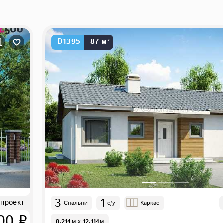
D1395
87 м²
3
1
 проект
Спальни
с/у
Каркас
00 ₽
8.214
м
x
12.114
м