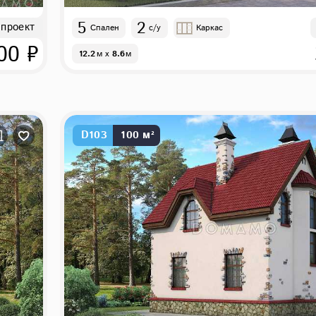
5
2
 проект
Спален
с/у
Каркас
00 ₽
12.2
м
x
8.6
м
D103
100 м²