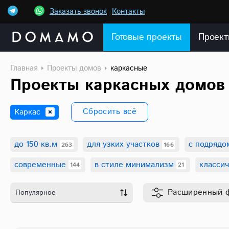
Заказать звонок
Контакты
Готовые проекты
Проект
Главная
Проекты домов
каркасные
Проекты каркасных домов
Сбросить всё
Каркас
до 150 кв.м
для узких участков
с подрядо
263
166
Этажность
двухэтажные
современные
в стиле минимализм
класси
144
21
Другие характеристики
6x6
6x8
7
Расширенный
Популярное
в финском ст