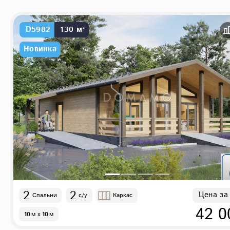
современные
D5982
130 м²
Новинка
2
2
Цена за
Спальни
с/у
Каркас
42 0
10
м
x
10
м