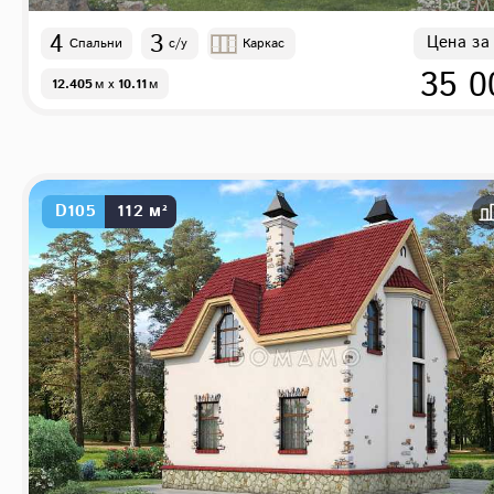
4
3
Цена за
Спальни
с/у
Каркас
35 0
12.405
м
x
10.11
м
D105
112 м²