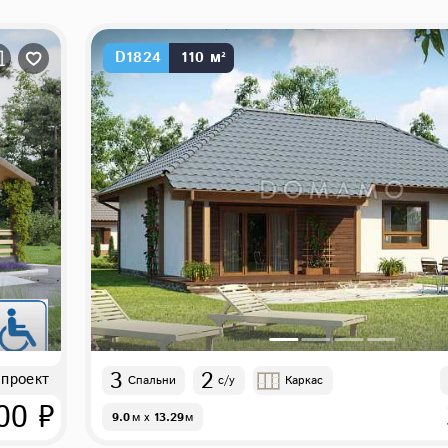
финские одноэтажные
эклектика
144
160
88
D1824
110 м²
3
2
 проект
Спальни
с/у
Каркас
00 ₽
9.0
м
x
13.29
м