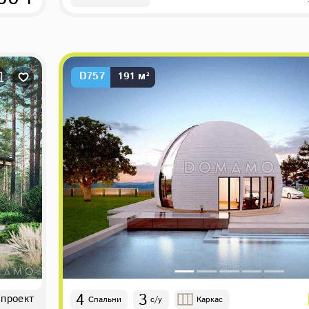
D757
191 м²
4
3
 проект
Спальни
с/у
Каркас