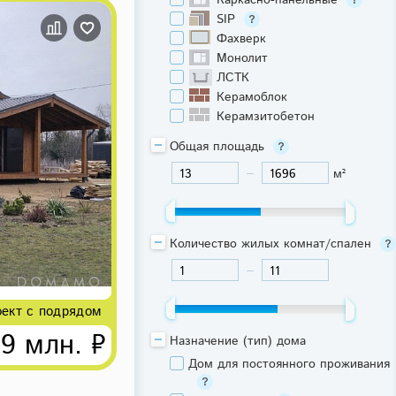
Каркасно-панельные
SIP
Фахверк
Монолит
ЛСТК
Керамоблок
Керамзитобетон
Общая площадь
м²
-
Количество жилых комнат/спален
-
ект с подрядом
09 млн. ₽
Назначение (тип) дома
Дом для постоянного проживания