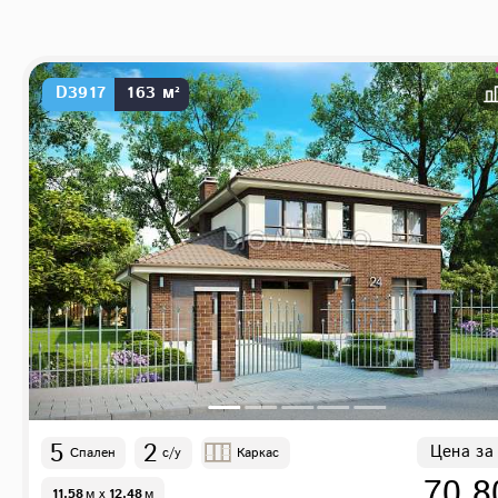
D3917
163 м²
5
2
Цена за
Спален
с/у
Каркас
70 8
11.58
м
x
12.48
м