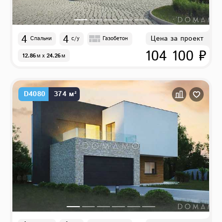
4
4
Цена за проект
Спальни
с/у
Газобетон
104 100 ₽
12.86
м
x
24.26
м
D4080
374 м²