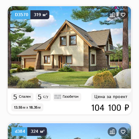
D3570
319 м²
5
5
Цена за проект
Спален
с/у
Газобетон
104 100 ₽
13.55
м
x
18.35
м
d384
324 м²