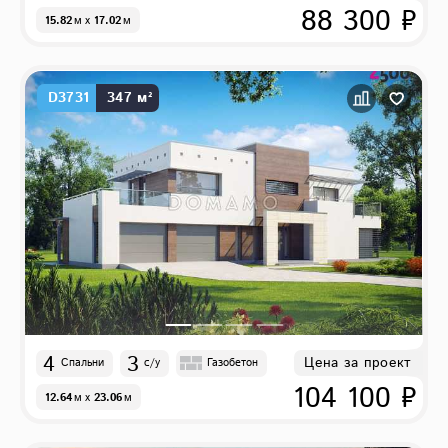
88 300 ₽
15.82
м
x
17.02
м
D3731
347 м²
4
3
Цена за проект
Спальни
с/у
Газобетон
104 100 ₽
12.64
м
x
23.06
м