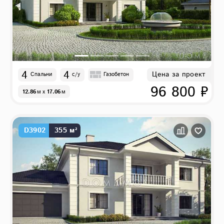
4
4
Цена за проект
Спальни
с/у
Газобетон
96 800 ₽
12.86
м
x
17.06
м
D3902
355 м²