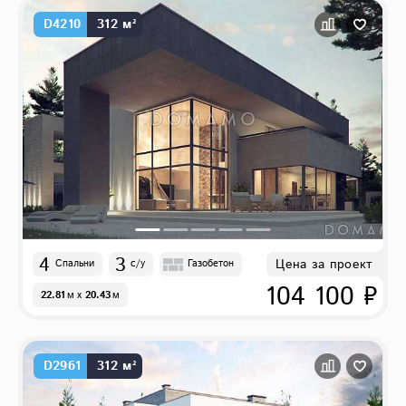
D4210
312 м²
4
3
Цена за проект
Спальни
с/у
Газобетон
104 100 ₽
22.81
м
x
20.43
м
D2961
312 м²