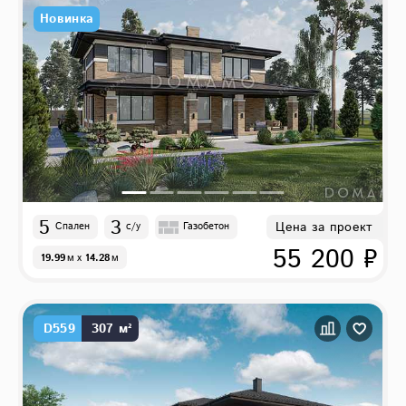
Новинка
5
3
Цена за проект
Спален
с/у
Газобетон
55 200 ₽
19.99
м
x
14.28
м
D559
307 м²