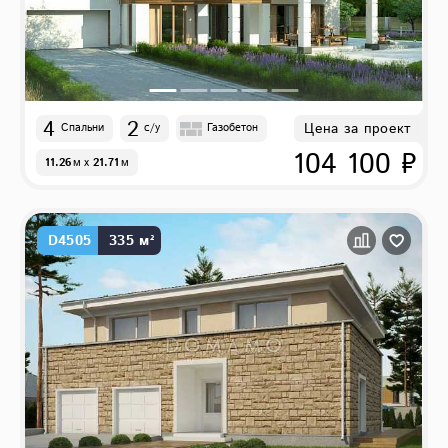
4
2
Цена за проект
Спальни
с/у
Газобетон
104 100 ₽
11.26
м
x
21.71
м
D4505
335 м²