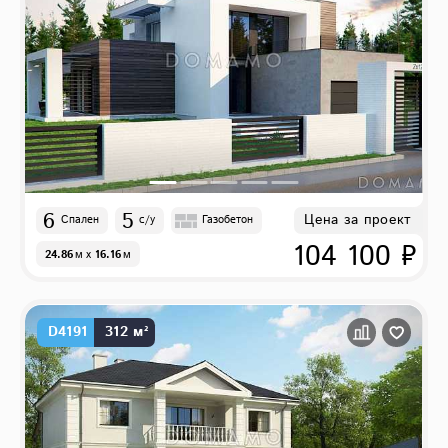
6
5
Цена за проект
Спален
с/у
Газобетон
104 100 ₽
24.86
м
x
16.16
м
D4191
312 м²