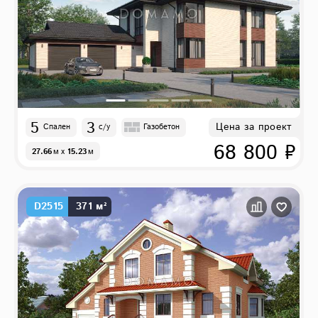
5
3
Цена за проект
Спален
с/у
Газобетон
68 800 ₽
27.66
м
x
15.23
м
D2515
371 м²