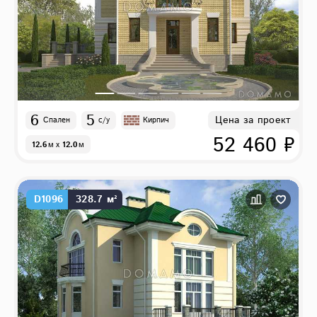
6
5
Цена за проект
Спален
с/у
Кирпич
52 460 ₽
12.6
м
x
12.0
м
D1096
328.7 м²