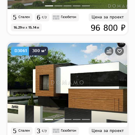
5
6
Цена за проект
Спален
с/у
Газобетон
96 800 ₽
16.29
м
x
15.14
м
D3061
300 м²
5
3
Цена за проект
Спален
с/у
Газобетон