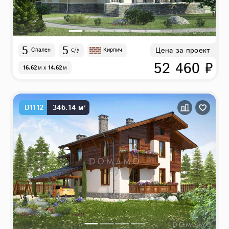
5
5
Цена за проект
Спален
с/у
Кирпич
52 460 ₽
16.62
м
x
14.62
м
D1112
346.14 м²