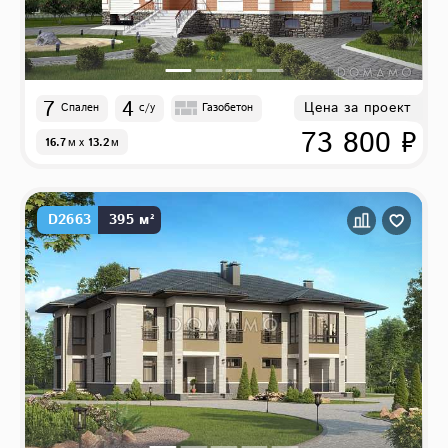
7
4
Цена за проект
Спален
с/у
Газобетон
73 800 ₽
16.7
м
x
13.2
м
D2663
395 м²