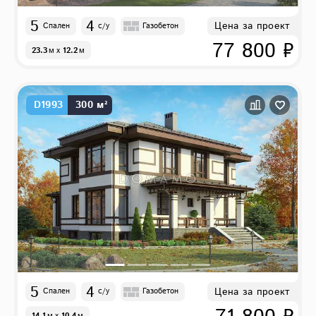
5
4
Цена за проект
Спален
с/у
Газобетон
77 800 ₽
23.3
м
x
12.2
м
D1993
300 м²
5
4
Цена за проект
Спален
с/у
Газобетон