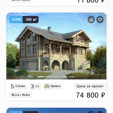
71 800 ₽
14.1
м
x
10.4
м
D398
388 м²
5
3
Цена за проект
Спален
с/у
Бревно
74 800 ₽
15.1
м
x
15.0
м