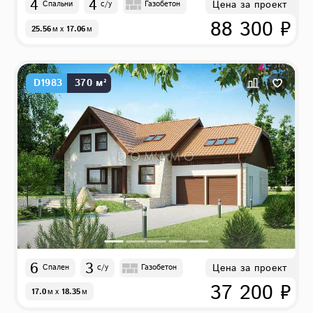
4
4
Цена за проект
Спальни
с/у
Газобетон
88 300 ₽
25.56
м
x
17.06
м
D1983
370 м²
6
3
Цена за проект
Спален
с/у
Газобетон
37 200 ₽
17.0
м
x
18.35
м