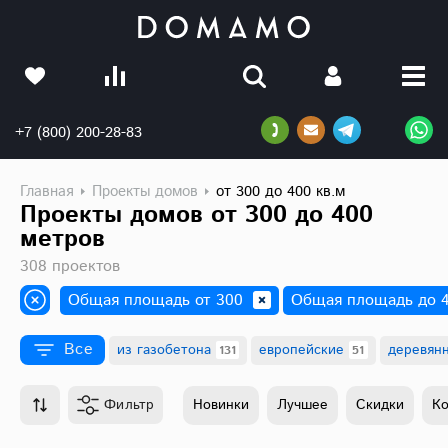
+7 (800) 200-28-83
Главная
Проекты домов
от 300 до 400 кв.м
Проекты домов от 300 до 400
метров
308 проектов
Общая площадь от 300
Общая площадь до 
Все
из газобетона
европейские
деревян
131
51
Материал
Фильтр
Новинки
Лучшее
Скидки
К
из клееного бруса
35