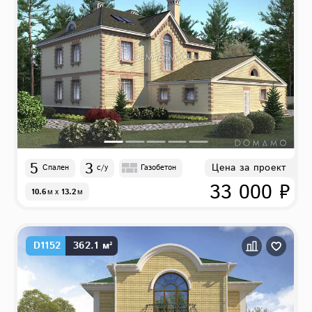
5
3
Цена за проект
Спален
с/у
Газобетон
33 000 ₽
10.6
м
x
13.2
м
D1152
362.1 м²