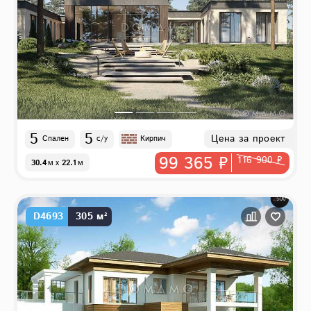
5
5
Цена за проект
Спален
с/у
Кирпич
99 365 ₽
116 900 ₽
30.4
м
x
22.1
м
D4693
305 м²