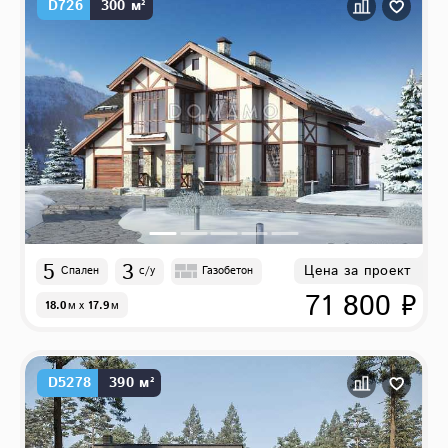
D726
300 м²
5
3
Цена за проект
Спален
с/у
Газобетон
71 800 ₽
18.0
м
x
17.9
м
D5278
390 м²