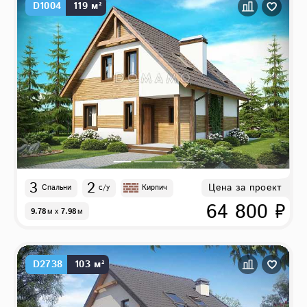
D1004
119 м²
3
2
Цена за проект
Спальни
с/у
Кирпич
64 800 ₽
9.78
м
x
7.98
м
D2738
103 м²