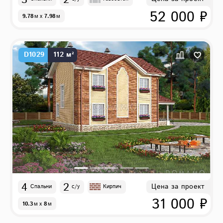
52 000 ₽
9.78
м
x
7.98
м
D1029
112 м²
4
2
Цена за проект
Спальни
с/у
Кирпич
31 000 ₽
10.3
м
x
8
м