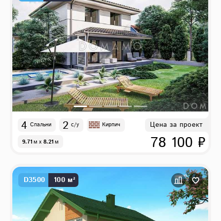
4
2
Цена за проект
Спальни
с/у
Кирпич
78 100 ₽
9.71
м
x
8.21
м
D3500
100 м²