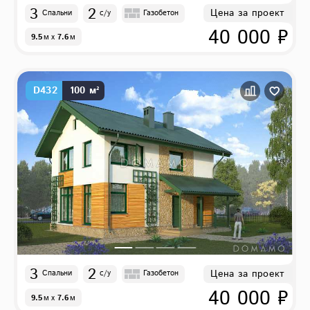
3
2
Цена за проект
Спальни
с/у
Газобетон
40 000 ₽
9.5
м
x
7.6
м
D432
100 м²
3
2
Цена за проект
Спальни
с/у
Газобетон
40 000 ₽
9.5
м
x
7.6
м