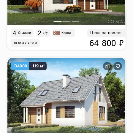
4
2
Цена за проект
Спальни
с/у
Кирпич
64 800 ₽
10.18
м
x
7.98
м
D4000
119 м²