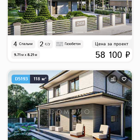
4
2
Цена за проект
Спальни
с/у
Газобетон
58 100 ₽
9.71
м
x
8.21
м
D5193
118 м²