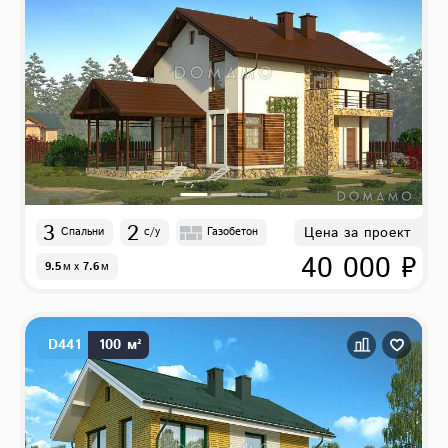
3
2
Цена за проект
Спальни
с/у
Газобетон
40 000 ₽
9.5
м
x
7.6
м
D441
100 м²