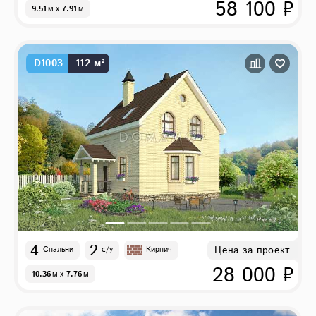
58 100 ₽
9.51
м
x
7.91
м
D1003
112 м²
4
2
Цена за проект
Спальни
с/у
Кирпич
28 000 ₽
10.36
м
x
7.76
м