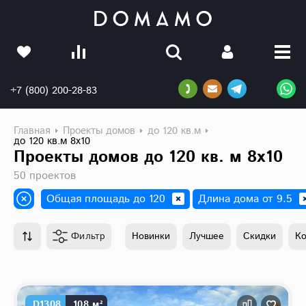
+7 (800) 200-28-83
Главная
Проекты домов
до 120 кв.м
до 120 кв.м 8х10
Проекты домов до 120 кв. м 8х10
50 проектов
Общая площадь до 120
Длина дома от 9.5
Фильтр
Новинки
Лучшее
Скидки
К
D1308
108 м²