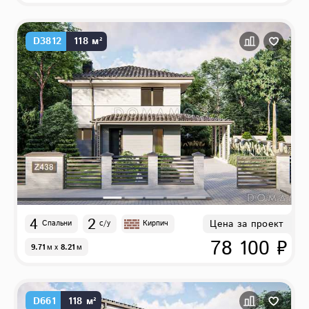
D3812
118 м²
4
2
Цена за проект
Спальни
с/у
Кирпич
78 100 ₽
9.71
м
x
8.21
м
D661
118 м²