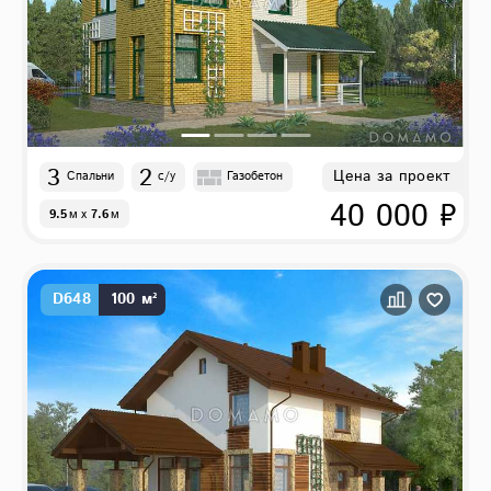
3
2
Цена за проект
Спальни
с/у
Газобетон
40 000 ₽
9.5
м
x
7.6
м
D648
100 м²