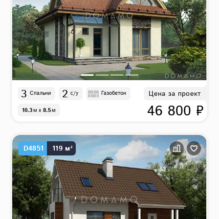
3
2
Цена за проект
Спальни
с/у
Газобетон
46 800 ₽
10.3
м
x
8.5
м
D4851
119 м²