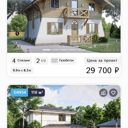
4
2
Цена за проект
Спальни
с/у
Газобетон
29 700 ₽
9.9
м
x
8.3
м
D4954
118 м²