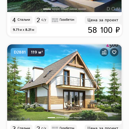
4
2
Цена за проект
Спальни
с/у
Газобетон
58 100 ₽
9.71
м
x
8.21
м
D2881
119 м²
3
2
Цена за проект
Спальни
с/у
Газобетон