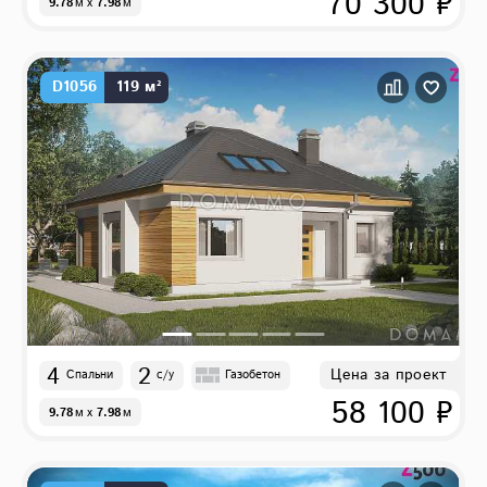
70 300 ₽
9.78
м
x
7.98
м
D1056
119 м²
4
2
Цена за проект
Спальни
с/у
Газобетон
58 100 ₽
9.78
м
x
7.98
м