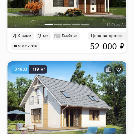
4
2
Цена за проект
Спальни
с/у
Газобетон
52 000 ₽
10.18
м
x
7.98
м
D4683
119 м²