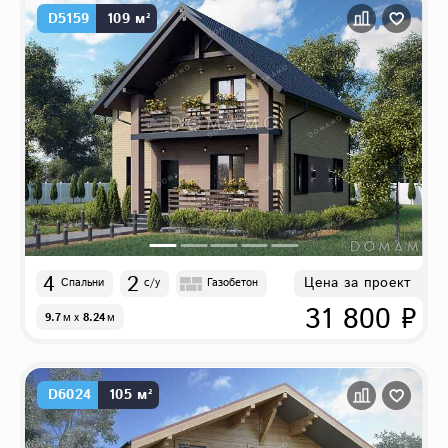
D5159
109 м²
4
2
Цена за проект
Спальни
с/у
Газобетон
31 800 ₽
9.7
м
x
8.24
м
D6024
105 м²