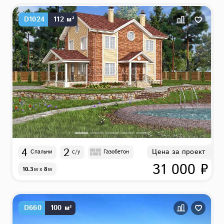
D1024
112 м²
4
2
Цена за проект
Спальни
с/у
Газобетон
31 000 ₽
10.3
м
x
8
м
D660
100 м²