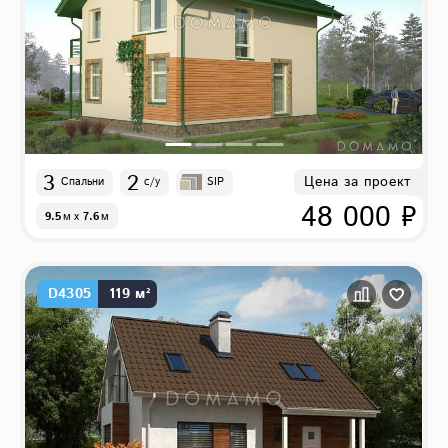
3
2
Цена за проект
Спальни
с/у
SIP
48 000 ₽
9.5
м
x
7.6
м
D4305
119 м²