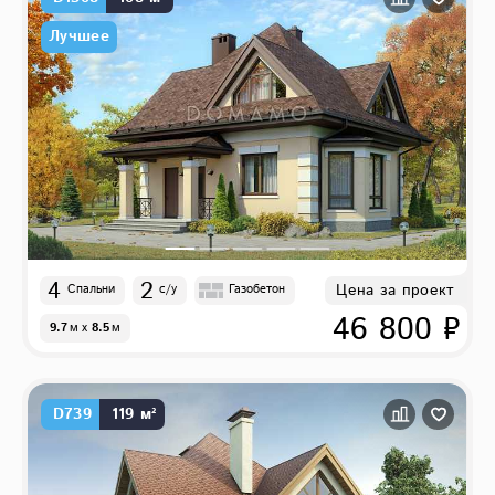
Лучшее
4
2
Цена за проект
Спальни
с/у
Газобетон
46 800 ₽
9.7
м
x
8.5
м
D739
119 м²