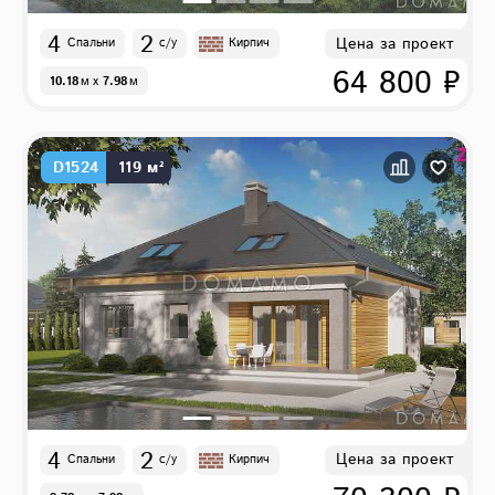
4
2
Цена за проект
Спальни
с/у
Кирпич
64 800 ₽
10.18
м
x
7.98
м
D1524
119 м²
4
2
Цена за проект
Спальни
с/у
Кирпич