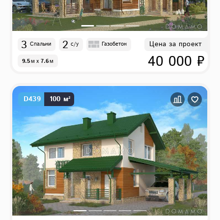
3
2
Цена за проект
Спальни
с/у
Газобетон
40 000 ₽
9.5
м
x
7.6
м
D439
100 м²