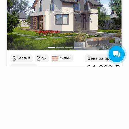
3
2
Цена за проект
Спальни
с/у
Кирпич
64 800 ₽
9.84
м
x
7.74
м
D3291
103 м²