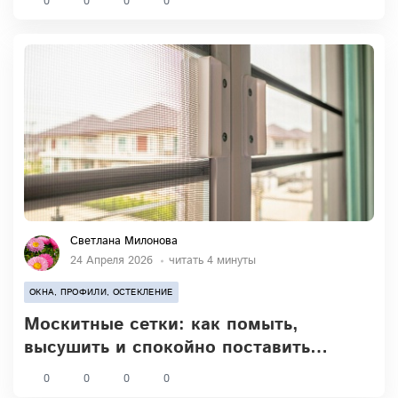
0
0
0
0
Светлана Милонова
24 Апреля 2026
читать 4 минуты
ОКНА, ПРОФИЛИ, ОСТЕКЛЕНИЕ
Москитные сетки: как помыть,
высушить и спокойно поставить
обратно
0
0
0
0