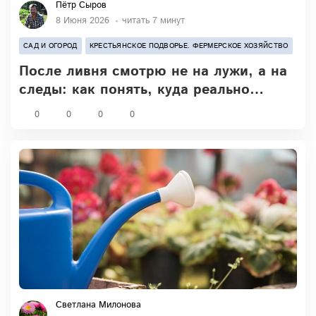
Пётр Сыров
8 Июня 2026
читать 7 минут
САД И ОГОРОД
КРЕСТЬЯНСКОЕ ПОДВОРЬЕ. ФЕРМЕРСКОЕ ХОЗЯЙСТВО
После ливня смотрю не на лужи, а на
следы: как понять, куда реально
уходит вода
0
0
0
0
Светлана Милонова