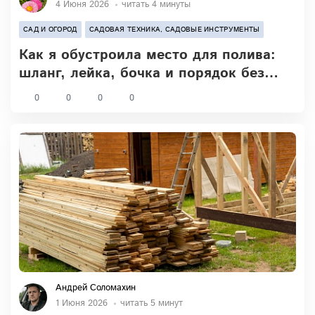
4 Июня 2026
читать 4 минуты
САД И ОГОРОД
САДОВАЯ ТЕХНИКА, САДОВЫЕ ИНСТРУМЕНТЫ
Как я обустроила место для полива:
шланг, лейка, бочка и порядок без
сарайного хаоса
0
0
0
0
Андрей Соломахин
1 Июня 2026
читать 5 минут