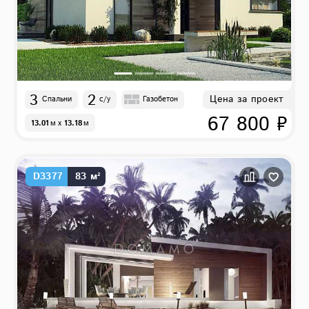
3
2
Цена за проект
Спальни
с/у
Газобетон
67 800 ₽
13.01
м
x
13.18
м
D3377
83 м²