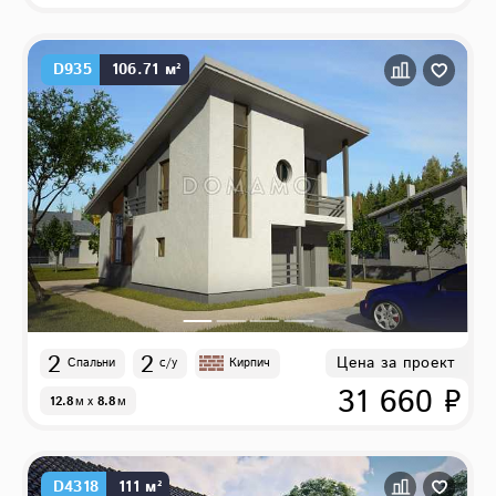
D935
106.71 м²
2
2
Цена за проект
Спальни
с/у
Кирпич
31 660 ₽
12.8
м
x
8.8
м
D4318
111 м²