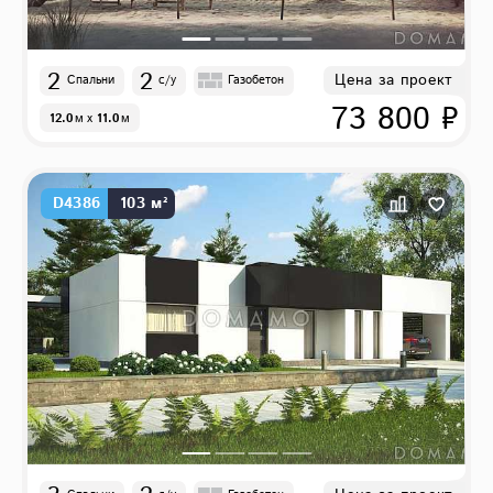
2
2
Цена за проект
Спальни
с/у
Газобетон
73 800 ₽
12.0
м
x
11.0
м
D4386
103 м²