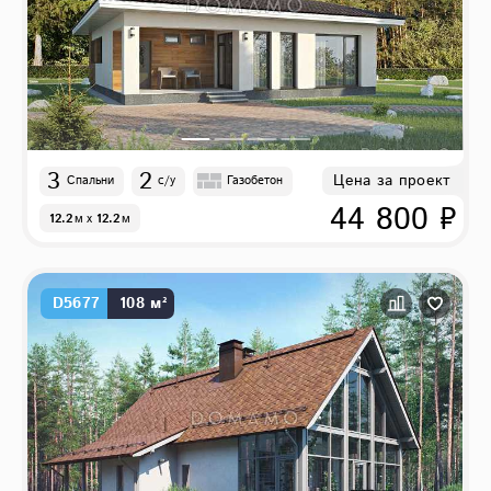
3
2
Цена за проект
Спальни
с/у
Газобетон
44 800 ₽
12.2
м
x
12.2
м
D5677
108 м²