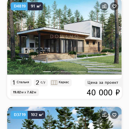
D4819
91 м²
1
2
Цена за проект
Спальня
с/у
Каркас
40 000 ₽
19.02
м
x
7.62
м
D3719
102 м²