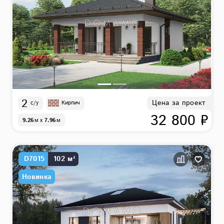
2
Цена за проект
с/у
Кирпич
32 800 ₽
9.26
м
x
7.96
м
D7015
102 м²
Новинка