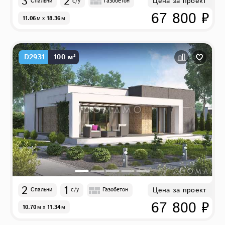
3
2
Цена за проект
Спальни
с/у
Газобетон
67 800 ₽
11.06
м
x
18.36
м
D2931
100 м²
2
1
Цена за проект
Спальни
с/у
Газобетон
67 800 ₽
10.70
м
x
11.34
м