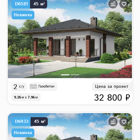
D6581
45 м²
Новинка
2
Цена за проект
с/у
Газобетон
32 800 ₽
9.26
м
x
7.96
м
D6933
45 м²
Новинка