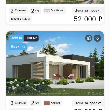
2
2
Цена за проект
Спальни
с/у
Газобетон
52 000 ₽
8.82
м
x
5.32
м
D5514
100 м²
Новинка
3
2
Цена за проект
Спальни
с/у
Кирпич