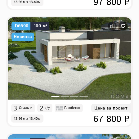
97 800 ₽
13.96
м
x
13.40
м
D6690
100 м²
Новинка
3
2
Цена за проект
Спальни
с/у
Газобетон
67 800 ₽
13.96
м
x
13.40
м