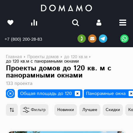
+7 (800) 200-28-83
Главная
Проекты домов
до 120 кв.м
до 120 кв.м с панорамными окнами
Проекты домов до 120 кв. м с
панорамными окнами
133 проекта
Общая площадь до 120
Панорамные окна
Фильтр
Новинки
Лучшее
Скидки
К