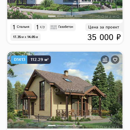
1
1
Цена за проект
Спальня
с/у
Газобетон
35 000 ₽
17.35
м
x
14.05
м
D1413
112.29 м²