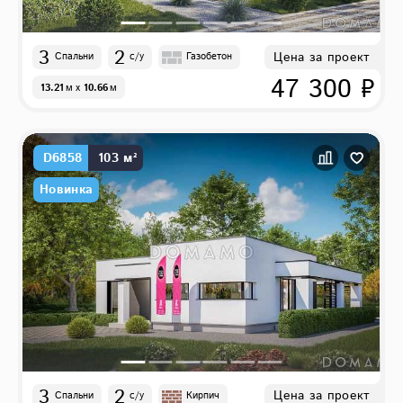
3
2
Цена за проект
Спальни
с/у
Газобетон
47 300 ₽
13.21
м
x
10.66
м
D6858
103 м²
Новинка
3
2
Цена за проект
Спальни
с/у
Кирпич