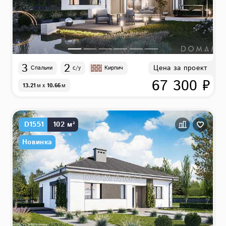
3
2
Цена за проект
Спальни
с/у
Кирпич
67 300 ₽
13.21
м
x
10.66
м
D1551
102 м²
Новинка