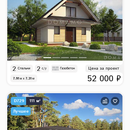
2
2
Цена за проект
Спальни
с/у
Газобетон
52 000 ₽
7.91
м
x
7.31
м
D729
111 м²
Лучшее