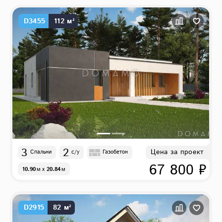
D3455
112 м²
3
2
Цена за проект
Спальни
с/у
Газобетон
67 800 ₽
10.90
м
x
20.84
м
D2915
82 м²