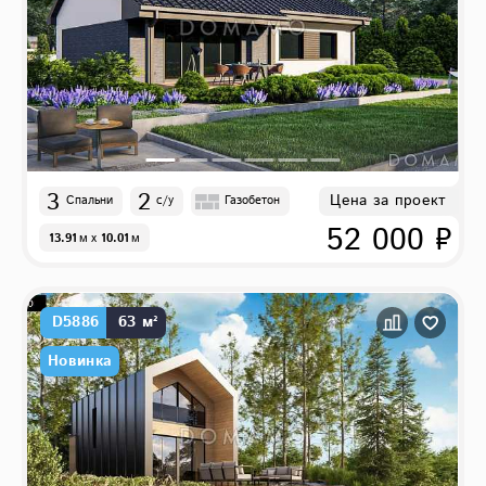
3
2
Цена за проект
Спальни
с/у
Газобетон
52 000 ₽
13.91
м
x
10.01
м
D5886
63 м²
Новинка