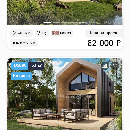
2
2
Цена за проект
Спальни
с/у
Кирпич
82 000 ₽
8.82
м
x
5.32
м
D5996
63 м²
Новинка