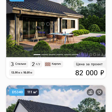
3
2
Цена за проект
Спальни
с/у
Кирпич
82 000 ₽
13.91
м
x
10.01
м
D5340
111 м²