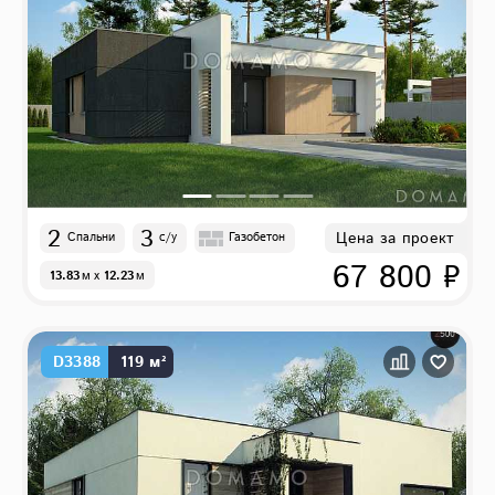
2
3
Цена за проект
Спальни
с/у
Газобетон
67 800 ₽
13.83
м
x
12.23
м
D3388
119 м²