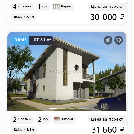
4
1
Цена за проект
Спальни
с/у
Каркас
30 000 ₽
10.8
м
x
8.2
м
D1043
107.81 м²
2
2
Цена за проект
Спальни
с/у
Кирпич
31 660 ₽
12.8
м
x
8.8
м