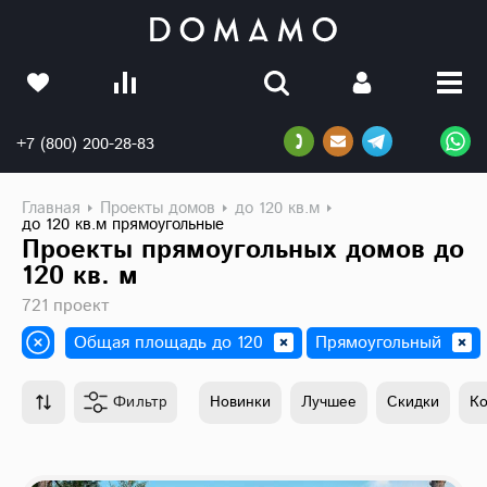
+7 (800) 200-28-83
Главная
Проекты домов
до 120 кв.м
до 120 кв.м прямоугольные
Проекты прямоугольных домов до
120 кв. м
721 проект
Общая площадь до 120
Прямоугольный
Фильтр
Новинки
Лучшее
Скидки
К