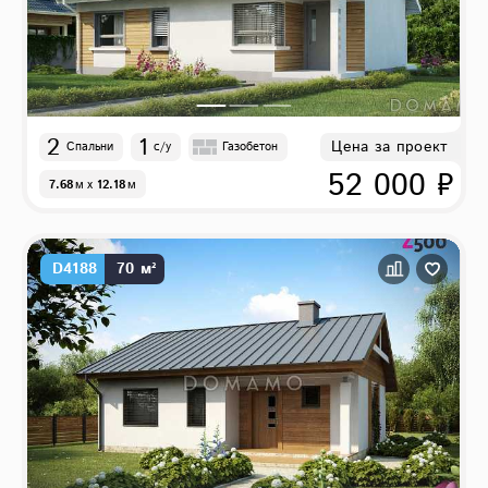
2
1
Цена за проект
Спальни
с/у
Газобетон
52 000 ₽
7.68
м
x
12.18
м
D4188
70 м²