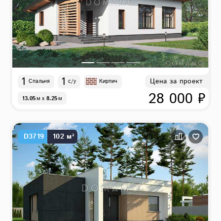
1
1
Цена за проект
Спальня
с/у
Кирпич
28 000 ₽
13.05
м
x
8.25
м
D3719
102 м²