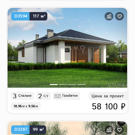
D3594
117 м²
3
2
Цена за проект
Спальни
с/у
Газобетон
58 100 ₽
18.96
м
x
9.56
м
D3287
99 м²