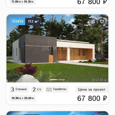
67 800 ₽
11.06
м
x
18.36
м
D3455
112 м²
3
2
Цена за проект
Спальни
с/у
Газобетон
67 800 ₽
10.90
м
x
20.84
м