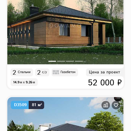
2
2
Цена за проект
Спальни
с/у
Газобетон
52 000 ₽
14.9
м
x
9.26
м
D3509
81 м²