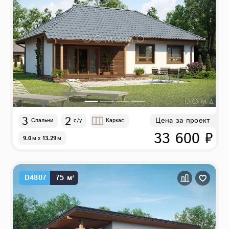
3
2
Цена за проект
Спальни
с/у
Каркас
33 600 ₽
9.0
м
x
13.29
м
D4807
75 м²