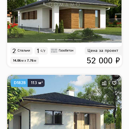
2
1
Цена за проект
Спальни
с/у
Газобетон
52 000 ₽
14.06
м
x
7.76
м
D1828
113 м²