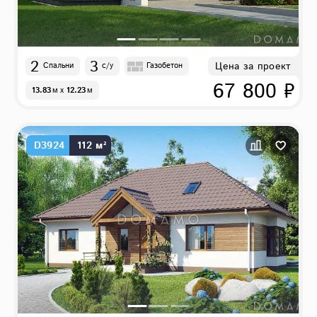
2
3
Цена за проект
Спальни
с/у
Газобетон
67 800 ₽
13.83
м
x
12.23
м
D3924
112 м²