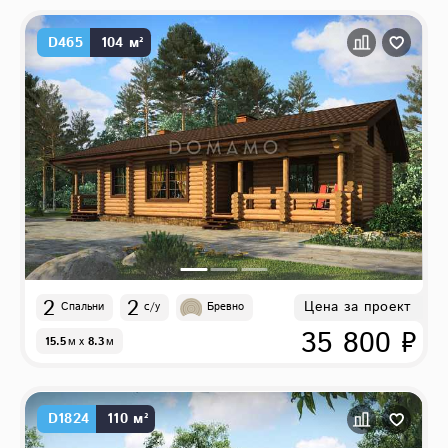
D465
104 м²
2
2
Цена за проект
Спальни
с/у
Бревно
35 800 ₽
15.5
м
x
8.3
м
D1824
110 м²