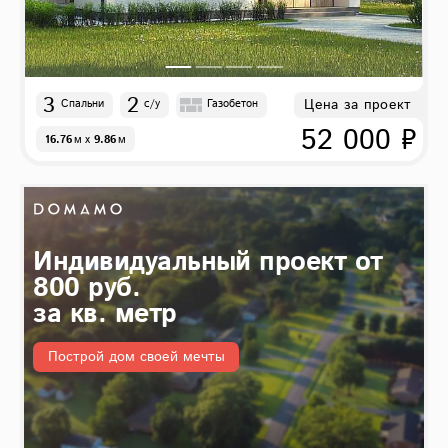
3
2
Цена за проект
Спальни
с/у
Газобетон
52 000 ₽
16.76
м
x
9.86
м
Индивидуальный проект от
800 руб.
за кв. метр
Построй дом своей мечты