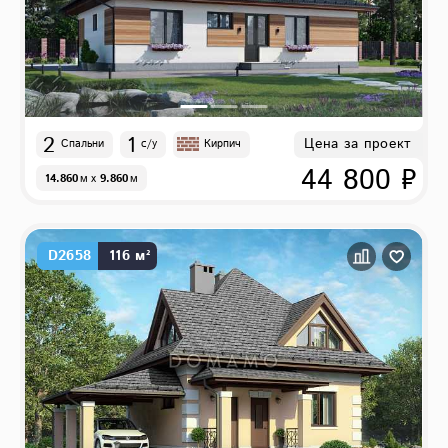
2
1
Цена за проект
Спальни
с/у
Кирпич
44 800 ₽
14.860
м
x
9.860
м
D2658
116 м²