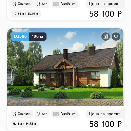
3
3
Цена за проект
Спальни
с/у
Газобетон
58 100 ₽
12.74
м
x
13.16
м
D3596
106 м²
3
2
Цена за проект
Спальни
с/у
Газобетон
58 100 ₽
9.11
м
x
14.51
м