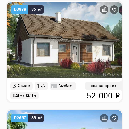
D3879
85 м²
3
1
Цена за проект
Спальни
с/у
Газобетон
52 000 ₽
8.28
м
x
12.18
м
D2667
85 м²