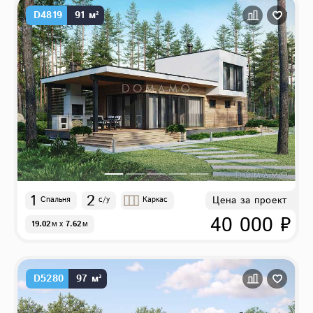
D4819
91 м²
1
2
Цена за проект
Спальня
с/у
Каркас
40 000 ₽
19.02
м
x
7.62
м
D5280
97 м²