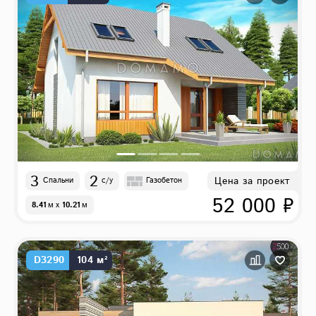
3
2
Цена за проект
Спальни
с/у
Газобетон
52 000 ₽
8.41
м
x
10.21
м
D3290
104 м²