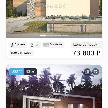
3
2
Цена за проект
Спальни
с/у
Газобетон
73 800 ₽
11.07
м
x
18.25
м
D3377
83 м²