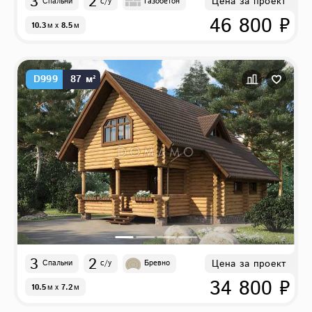
3
2
Цена за проект
Спальни
с/у
Газобетон
46 800 ₽
10.3
м
x
8.5
м
D999
87 м²
3
2
Цена за проект
Спальни
с/у
Бревно
34 800 ₽
10.5
м
x
7.2
м