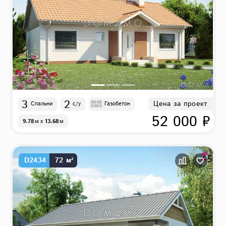
3
2
Цена за проект
Спальни
с/у
Газобетон
52 000 ₽
9.78
м
x
13.68
м
D2434
72 м²