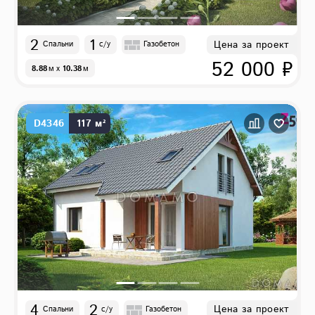
2
1
Цена за проект
Спальни
с/у
Газобетон
52 000 ₽
8.88
м
x
10.38
м
D4346
117 м²
4
2
Цена за проект
Спальни
с/у
Газобетон