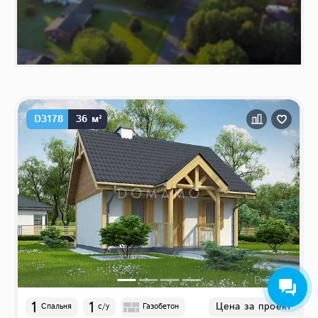
D3178
36 м²
1
1
Цена за проект
Спальня
с/у
Газобетон