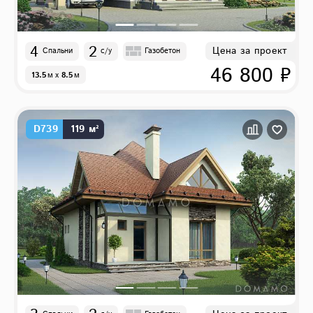
4
2
Цена за проект
Спальни
с/у
Газобетон
46 800 ₽
13.5
м
x
8.5
м
D739
119 м²