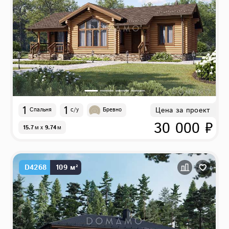
1
1
Цена за проект
Спальня
с/у
Бревно
30 000 ₽
15.7
м
x
9.74
м
D4268
109 м²