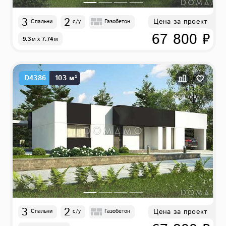
3
2
Цена за проект
Спальни
с/у
Газобетон
67 800 ₽
9.3
м
x
7.74
м
D4386
103 м²
3
2
Цена за проект
Спальни
с/у
Газобетон