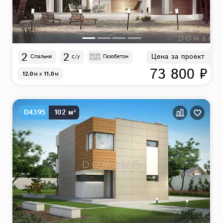
2
2
Цена за проект
Спальни
с/у
Газобетон
73 800 ₽
12.0
м
x
11.0
м
D4395
102 м²