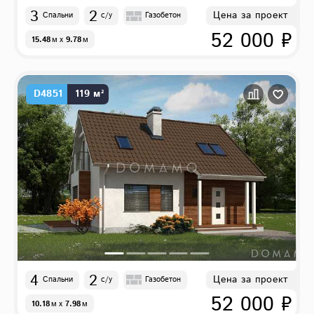
3
2
Цена за проект
Спальни
с/у
Газобетон
52 000 ₽
15.48
м
x
9.78
м
D4851
119 м²
4
2
Цена за проект
Спальни
с/у
Газобетон
52 000 ₽
10.18
м
x
7.98
м