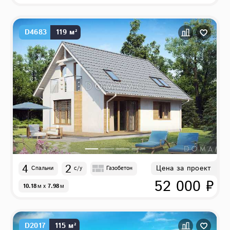
D4683
119 м²
4
2
Цена за проект
Спальни
с/у
Газобетон
52 000 ₽
10.18
м
x
7.98
м
D2017
115 м²