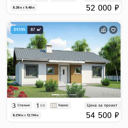
52 000 ₽
8.28
м
x
9.48
м
D1395
87 м²
3
1
Цена за проект
Спальни
с/у
Каркас
54 500 ₽
8.214
м
x
12.114
м