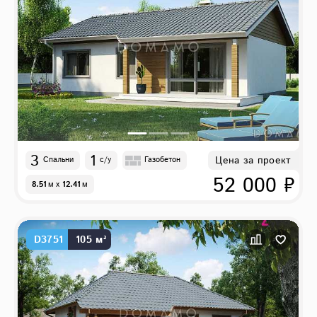
3
1
Цена за проект
Спальни
с/у
Газобетон
52 000 ₽
8.51
м
x
12.41
м
D3751
105 м²