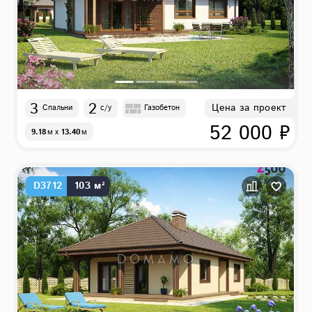
3
2
Цена за проект
Спальни
с/у
Газобетон
52 000 ₽
9.18
м
x
13.40
м
D3712
103 м²