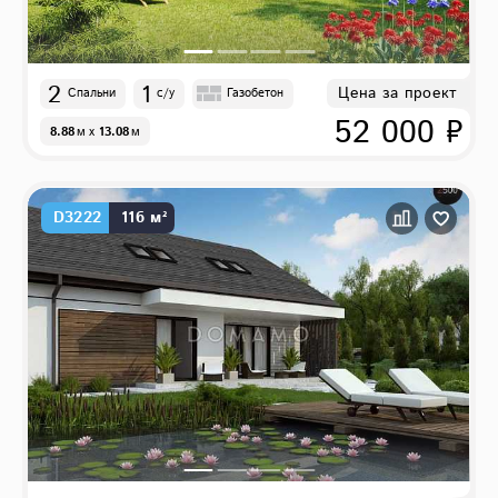
2
1
Цена за проект
Спальни
с/у
Газобетон
52 000 ₽
8.88
м
x
13.08
м
D3222
116 м²