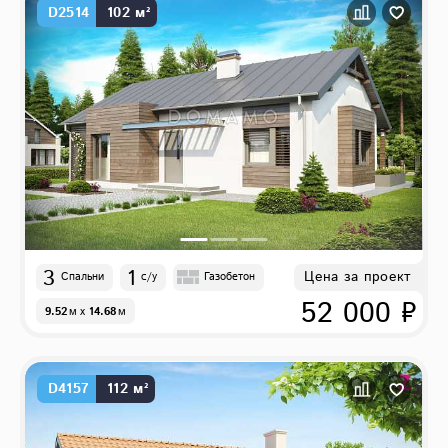
D2514
102 м²
3
1
Цена за проект
Спальни
с/у
Газобетон
52 000 ₽
9.52
м
x
14.68
м
D4157
112 м²