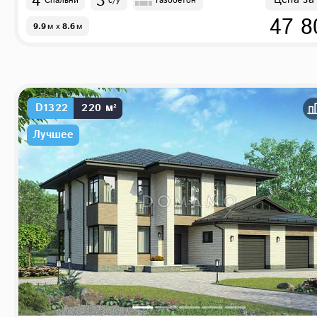
4
3
Цена за
Спальни
с/у
Газобетон
47 8
9.9
м
x
8.6
м
D1322
220 м²
Лучшее