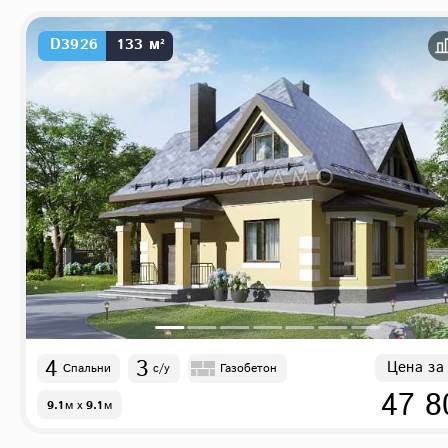
D3926
133 м²
4
3
Цена за
Спальни
с/у
Газобетон
47 8
9.1
м
x
9.1
м