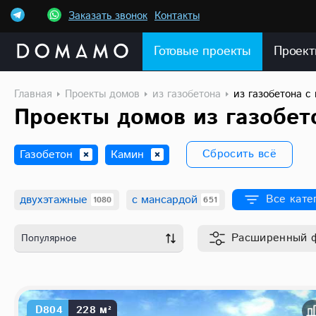
Заказать звонок
Контакты
Готовые проекты
Проект
Главная
Проекты домов
из газобетона
из газобетона с
Проекты домов из газобет
Сбросить всё
Газобетон
Камин
Все
кате
двухэтажные
с мансардой
1080
651
Другие характеристики
двухэтажные
Расширенный
Популярное
D804
228 м²