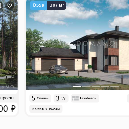
D559
307 м²
5
3
 проект
Спален
с/у
Газобетон
00 ₽
27.66
м
x
15.23
м