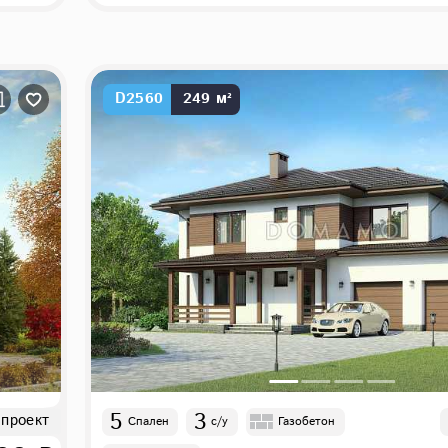
D2560
249 м²
5
3
 проект
Спален
с/у
Газобетон