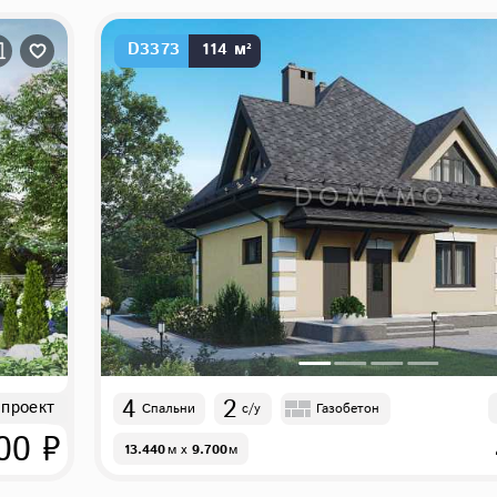
D3373
114 м²
4
2
 проект
Спальни
с/у
Газобетон
00 ₽
13.440
м
x
9.700
м