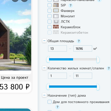
Каркасно-панельные
SIP
Фахверк
Монолит
ЛСТК
Керамоблок
Керамзитобетон
Общая площадь
м²
-
Количество жилых комнат/спален
Цена за проект
-
53 800 ₽
Назначение (тип) дома
Дом для постоянного проживания