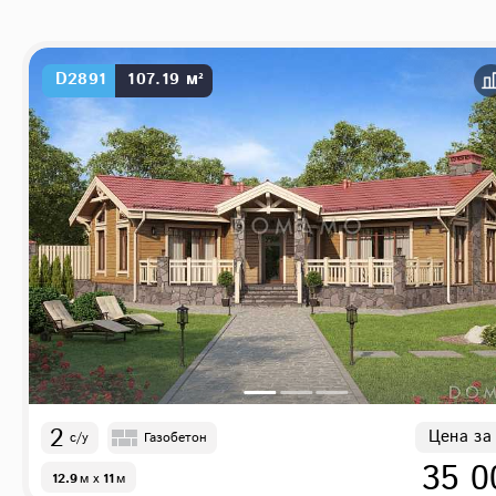
D2891
107.19 м²
2
Цена за
с/у
Газобетон
35 0
12.9
м
x
11
м