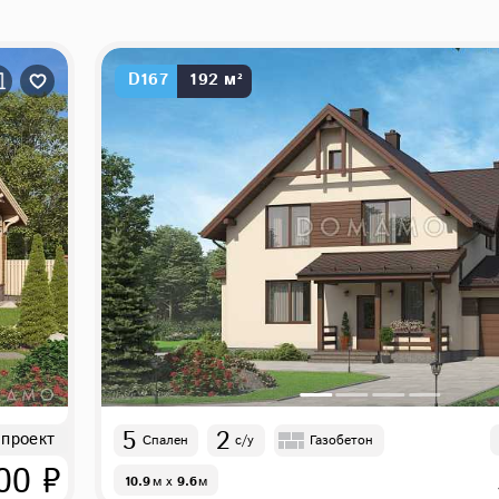
D167
192 м²
5
2
 проект
Спален
с/у
Газобетон
00 ₽
10.9
м
x
9.6
м