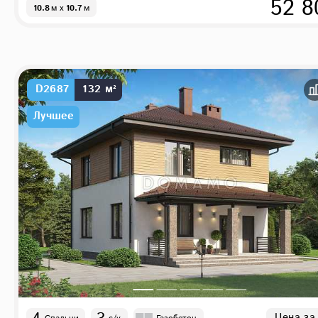
52 8
10.8
м
x
10.7
м
D2687
132 м²
Лучшее