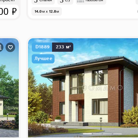
5
3
 проект
Спален
с/у
Газобетон
00 ₽
14.0
м
x
12.8
м
D1889
233 м²
Лучшее