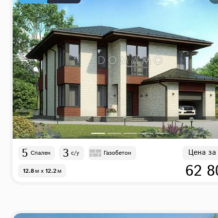
5
3
Цена за
Спален
с/у
Газобетон
62 8
12.8
м
x
12.2
м