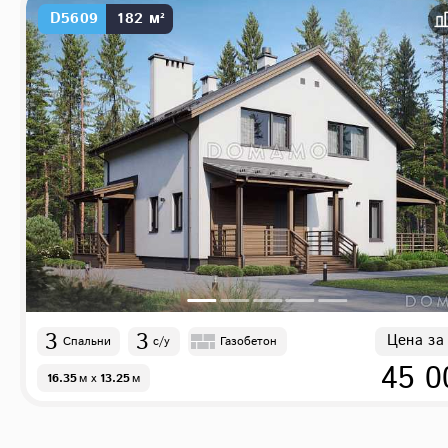
D5609
182 м²
3
3
Цена за
Спальни
с/у
Газобетон
45 0
16.35
м
x
13.25
м