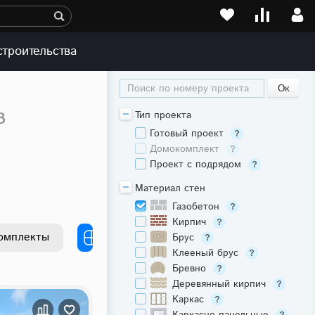
строительства
Поиск по номеру проекта
в
Тип проекта
Готовый проект
Домокомплект
Проект с подрядом
Материал стен
Газобетон
Кирпич
омплекты
Брус
Клееный брус
Бревно
Деревянный кирпич
Каркас