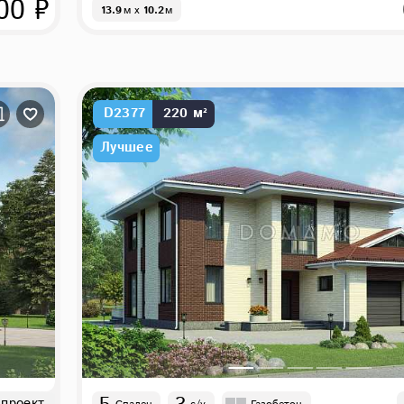
00 ₽
13.9
м
x
10.2
м
D2377
220 м²
Лучшее