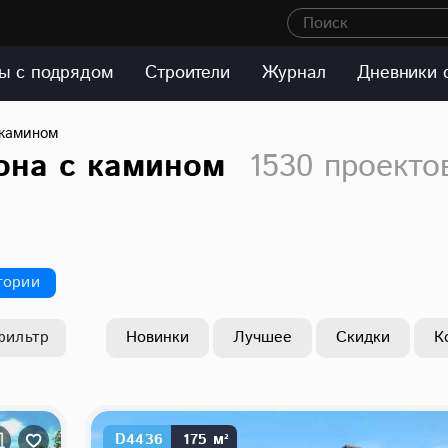
Поиск
ы с подрядом
Строители
Журнал
Дневники 
 камином
она с камином
1530 проекто
гории
с мансардой
1080
651
фильтр
Новинки
Лучшее
Скидки
К
D4436
175 м²