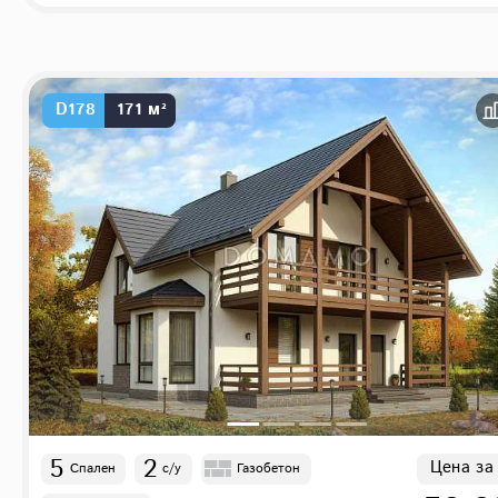
D178
171 м²
5
2
Цена за
Спален
с/у
Газобетон