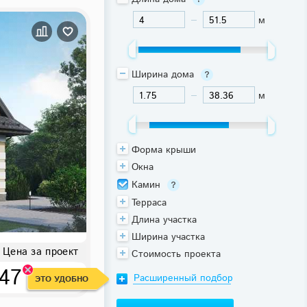
м
-
Ширина дома
м
-
Форма крыши
Окна
Камин
Терраса
Длина участка
Ширина участка
Цена за проект
Стоимость проекта
47 800 ₽
Расширенный подбор
ЭТО УДОБНО