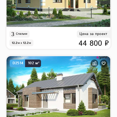
3
Цена за проект
Спальни
44 800 ₽
12.2
м
x
12.2
м
D2514
102 м²