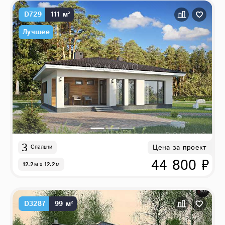
D729
111 м²
Лучшее
3
Цена за проект
Спальни
44 800 ₽
12.2
м
x
12.2
м
D3287
99 м²