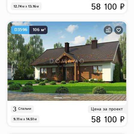
58 100 ₽
12.74
м
x
13.16
м
D3596
106 м²
3
Цена за проект
Спальни
58 100 ₽
9.11
м
x
14.51
м