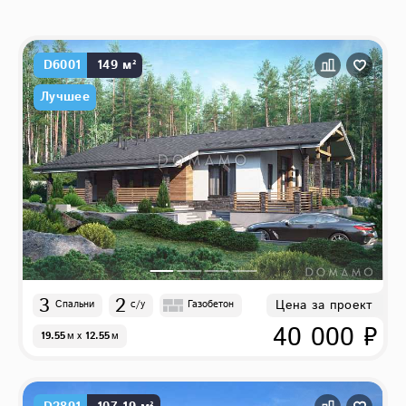
Другие характеристики
D6001
149 м²
с мансардой
108
Лучшее
3
2
Цена за проект
Спальни
с/у
Газобетон
40 000 ₽
19.55
м
x
12.55
м