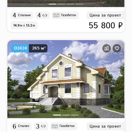
4
4
Цена за проект
Спальни
с/у
Газобетон
55 800 ₽
14.9
м
x
13.2
м
D2424
265 м²
6
3
Цена за проект
Спален
с/у
Газобетон