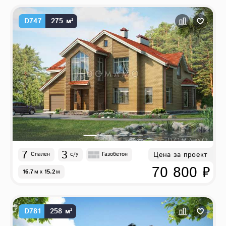
D747
275 м²
7
3
Цена за проект
Спален
с/у
Газобетон
70 800 ₽
16.7
м
x
15.2
м
D781
258 м²