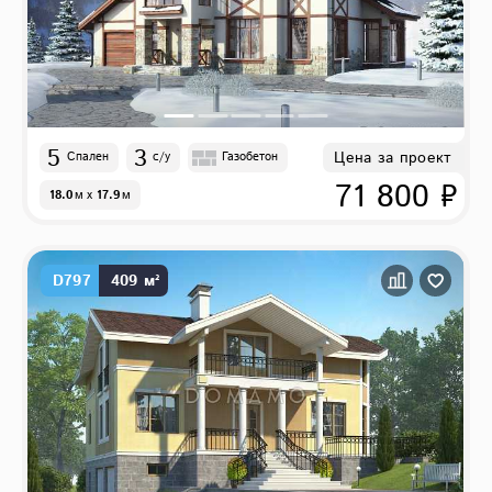
5
3
Цена за проект
Спален
с/у
Газобетон
71 800 ₽
18.0
м
x
17.9
м
D797
409 м²