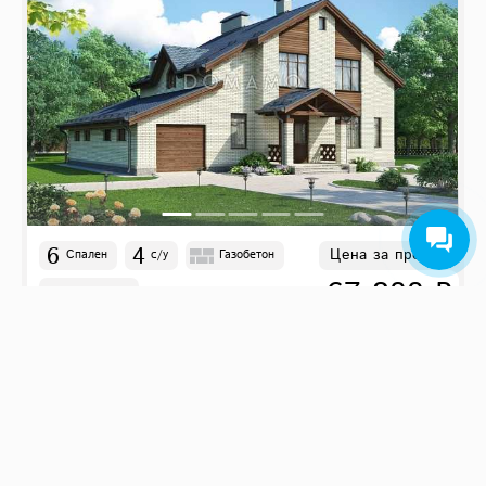
6
4
Цена за проект
Спален
с/у
Газобетон
67 800 ₽
16.7
м
x
15.2
м
D749
216 м²