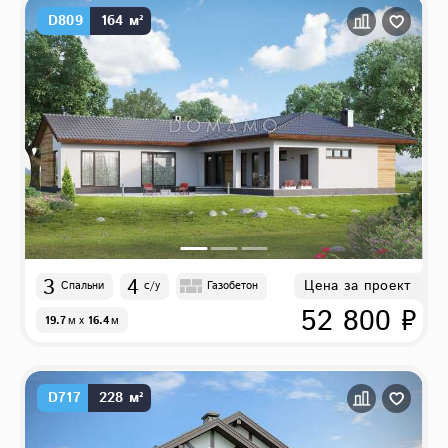
D809
164 м²
3
4
Цена за проект
Спальни
с/у
Газобетон
52 800 ₽
19.7
м
x
16.4
м
D717
228 м²