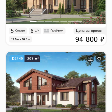
5
6
Цена за проект
Спален
с/у
Газобетон
94 800 ₽
19.5
м
x
10.5
м
D2449
207 м²