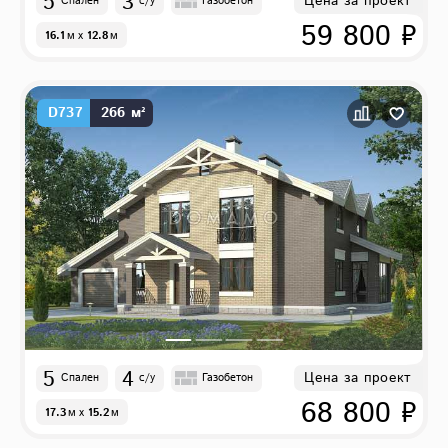
5
3
Цена за проект
Спален
с/у
Газобетон
59 800 ₽
16.1
м
x
12.8
м
D737
266 м²
5
4
Цена за проект
Спален
с/у
Газобетон
68 800 ₽
17.3
м
x
15.2
м