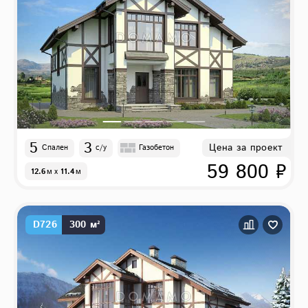
5
3
Цена за проект
Спален
с/у
Газобетон
59 800 ₽
12.6
м
x
11.4
м
D726
300 м²