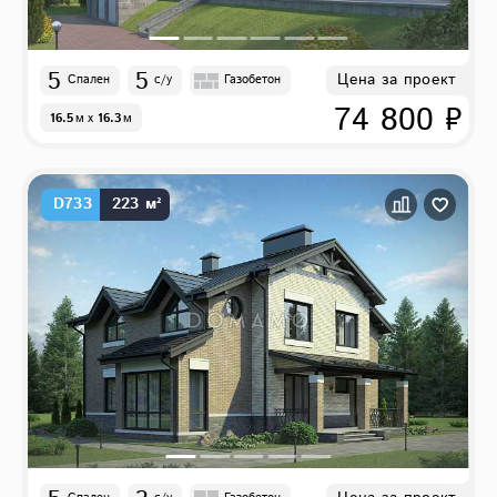
5
5
Цена за проект
Спален
с/у
Газобетон
74 800 ₽
16.5
м
x
16.3
м
D733
223 м²