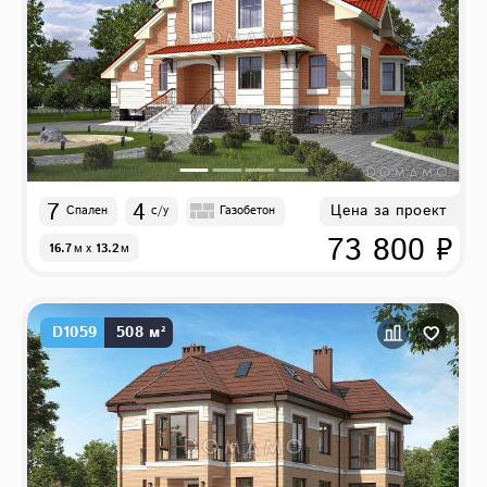
7
4
Цена за проект
Спален
с/у
Газобетон
73 800 ₽
16.7
м
x
13.2
м
D1059
508 м²