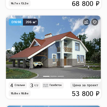
68 800 ₽
16.7
м
x
13.2
м
D1698
206 м²
4
3
Цена за проект
Спальни
с/у
Газобетон
53 800 ₽
15.8
м
x
10.8
м