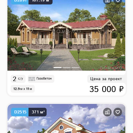
D2891
107.19 м²
2
Цена за проект
с/у
Газобетон
35 000 ₽
12.9
м
x
11
м
D2515
371 м²