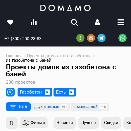
+7 (800) 200-28-83
Главная
Проекты домов
из газобетона
из газобетона с баней
Проекты домов из газобетона с
баней
286 проектов
Газобетон
Есть
Все
двухэтажные
с мансардой
191
108
Этажность
Фильтр
Новинки
Лучшее
Скидки
К
двухэтажные
191