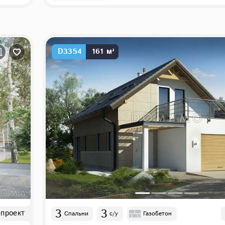
D3354
161 м²
3
3
 проект
Спальни
с/у
Газобетон