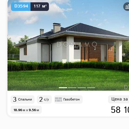
D3594
117 м²
3
2
Цена за
Спальни
с/у
Газобетон
58 1
18.96
м
x
9.56
м