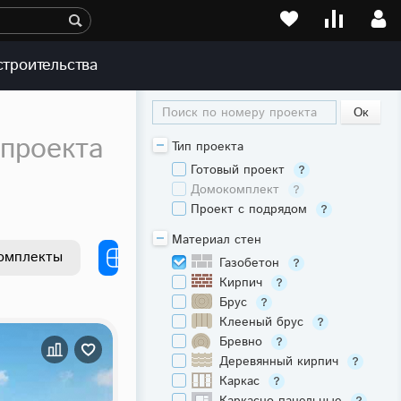
строительства
Поиск по номеру проекта
 проекта
Тип проекта
Готовый проект
Домокомплект
Проект с подрядом
Материал стен
омплекты
Газобетон
Кирпич
Брус
Клееный брус
Бревно
Деревянный кирпич
Каркас