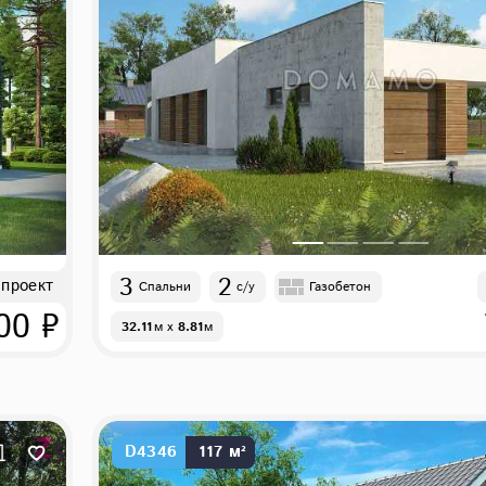
3
2
 проект
Спальни
с/у
Газобетон
00 ₽
32.11
м
x
8.81
м
D4346
117 м²