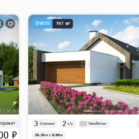
D1655
167 м²
3
2
 проект
Спальни
с/у
Газобетон
00 ₽
26.36
м
x
8.66
м