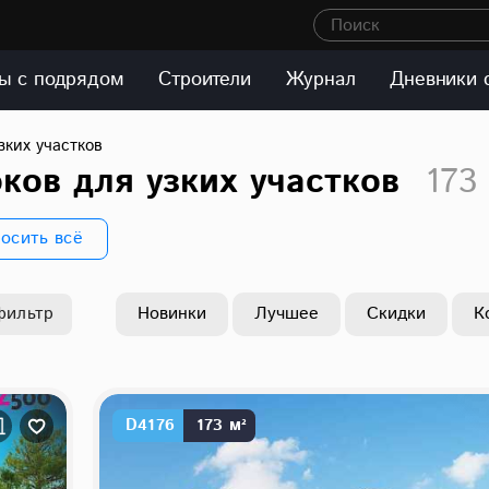
Поиск
ы с подрядом
Строители
Журнал
Дневники 
зких участков
ков для узких участков
173
осить всё
фильтр
Новинки
Лучшее
Скидки
К
D4176
173 м²