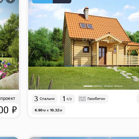
3
1
 проект
Спальни
с/у
Газобетон
00 ₽
6.90
м
x
10.32
м