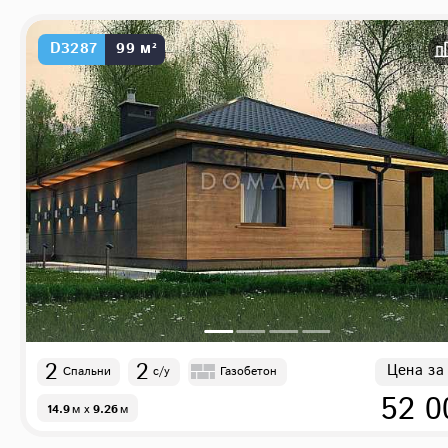
D3287
99 м²
2
2
Цена за
Спальни
с/у
Газобетон
52 0
14.9
м
x
9.26
м