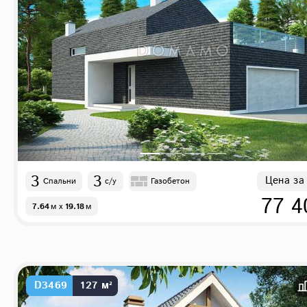
3
3
Цена за
Спальни
с/у
Газобетон
77 4
7.64
м
x
19.18
м
D3469
127 м²