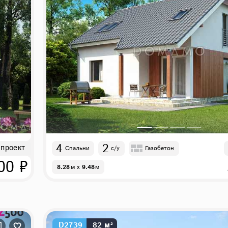
4
2
 проект
Спальни
с/у
Газобетон
00 ₽
8.28
м
x
9.48
м
D2739
82 м²