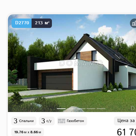
D2770
213 м²
3
3
Цена за
Спальни
с/у
Газобетон
61 7
19.76
м
x
8.66
м