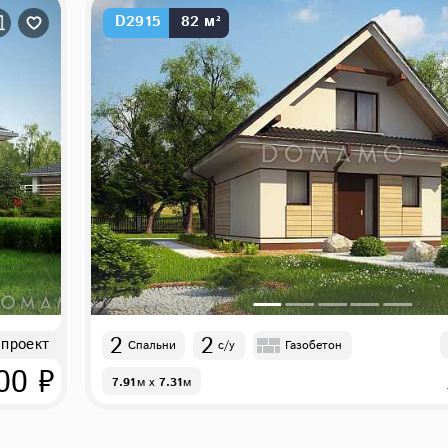
D2915
82 м²
2
2
 проект
Спальни
с/у
Газобетон
00 ₽
7.91
м
x
7.31
м