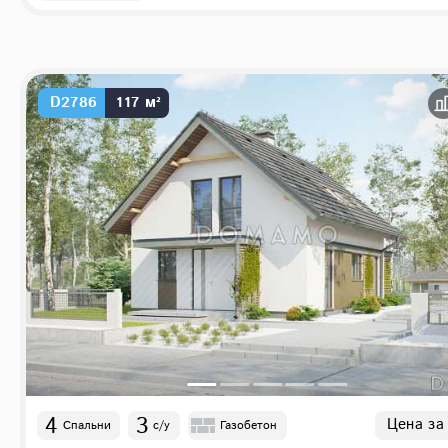
D2786
117 м²
4
3
Цена за
Спальни
с/у
Газобетон