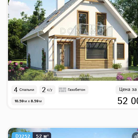
4
2
Цена за
Спальни
с/у
Газобетон
52 0
10.59
м
x
8.59
м
D3252
52 м²