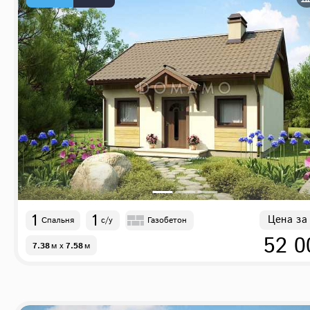
1
1
Цена за
Спальня
с/у
Газобетон
52 0
7.38
м
x
7.58
м