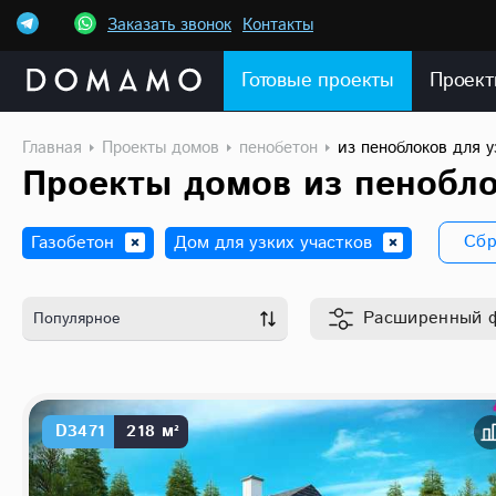
Заказать звонок
Контакты
Готовые проекты
Проект
Главная
Проекты домов
пенобетон
из пеноблоков для у
Проекты домов из пенобло
Сбр
Газобетон
Дом для узких участков
Расширенный
Популярное
D3471
218 м²