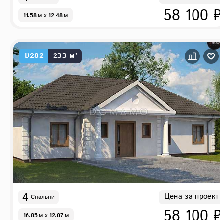
58 100 
11.58
м
x
12.48
м
D282
233 м²
4
Цена за проект
Спальни
58 100 
16.85
м
x
12.07
м