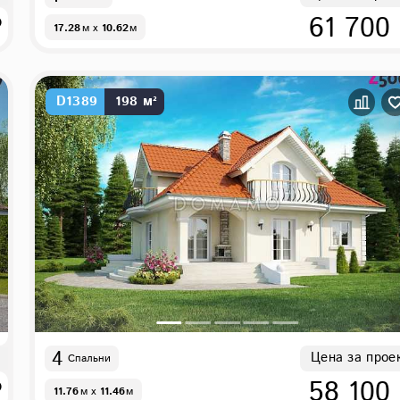
₽
61 700
17.28
м
x
10.62
м
D1389
198 м²
4
Цена за прое
Спальни
₽
58 100
11.76
м
x
11.46
м