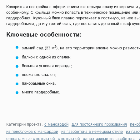
Колоритная постройка с оформлением экстерьера сразу из кирпича и 
особенному. С крыльца можно попасть в техническое помещение или в
гардеробная. Кухонный блок плавно перетекает в гостиную, из нее вых
гардеробными, да и у третей есть, где поставить долинный шкаф-куп
Ключевые особенности:
2
зимний сад (23 м
), на его территории вполне можно размест
балкон с одной из спален;
большая угловая веранда;
несколько спален;
панорамные окна;
много гардеробных.
Категории проекта:
с мансардой
для постоянного проживания
пено
из пеноблоков с мансардой
из газобетона в немецком стиле
из газ
одноэтажные с котельной
с котельной
одноэтажные из газобетона