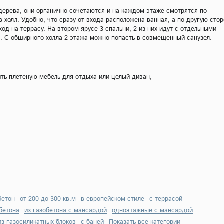
дерева, они органично сочетаются и на каждом этаже смотрятся по-
 холл. Удобно, что сразу от входа расположена ванная, а по другую стор
од на террасу. На втором ярусе 3 спальни, 2 из них идут с отдельными
е. С обширного холла 2 этажа можно попасть в совмещенный санузел.
ить плетеную мебель для отдыха или целый диван;
бетон
от 200 до 300 кв.м
в европейском стиле
с террасой
обетона
из газобетона с мансардой
одноэтажные с мансардой
из газосиликатных блоков
с баней
Показать все категории