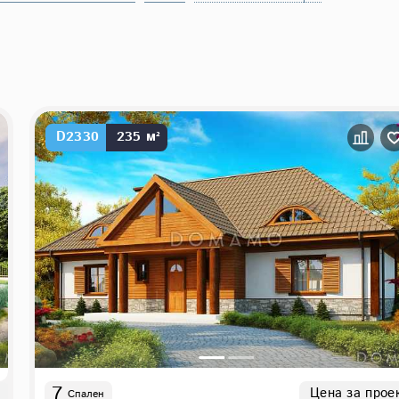
D2330
235 м²
7
Цена за прое
Спален