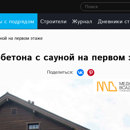
Поиск
ы с подрядом
Строители
Журнал
Дневники ст
уной на первом этаже
обетона с сауной на первом