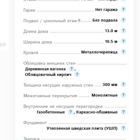
Нет гаража
Гараж
Без подвала
Подвал / цокольный этаж
13.0 м
Длина дома
10.5 м
Ширина дома
Металлочерепица
Кровля
Облицовка внешних стен
Деревянная вагонка
,
Облицовочный кирпич
300 мм
Толщина несущих наружных стен
Монолитные
Межэтажные перекрытия
Внутренние не несущие перегородки
Газобетонные
,
Каркасно-обшивные
Фундамент
Утепленная шведская плита (УШП)
Терраса