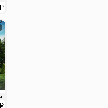
 ₽
кт
 ₽