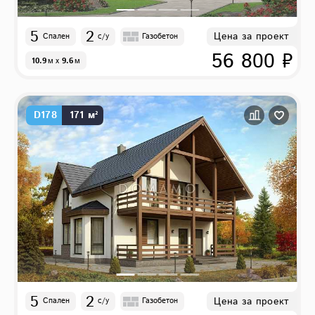
5
2
Цена за проект
Спален
с/у
Газобетон
56 800 ₽
10.9
м
x
9.6
м
D178
171 м²
5
2
Цена за проект
Спален
с/у
Газобетон