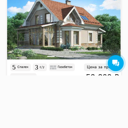
5
3
Цена за проект
Спален
с/у
Газобетон
52 800 ₽
14.8
м
x
13.2
м
D2449
207 м²