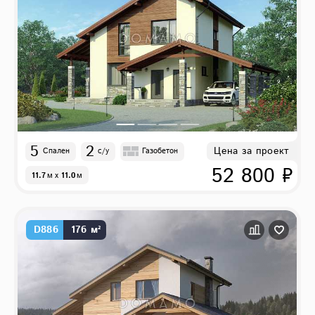
5
2
Цена за проект
Спален
с/у
Газобетон
52 800 ₽
11.7
м
x
11.0
м
D886
176 м²