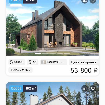
D4436
175 м²
5
5
Цена за проект
Спален
с/у
Газобетон, Ки
рпич
53 800 ₽
16.32
м
x
11.32
м
D5609
182 м²