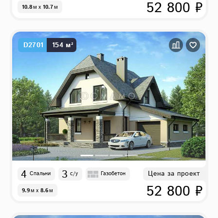
52 800 ₽
10.8
м
x
10.7
м
D2701
154 м²
4
3
Цена за проект
Спальни
с/у
Газобетон
52 800 ₽
9.9
м
x
8.6
м