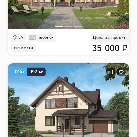
2
Цена за проект
с/у
Газобетон
35 000 ₽
12.9
м
x
11
м
D167
192 м²