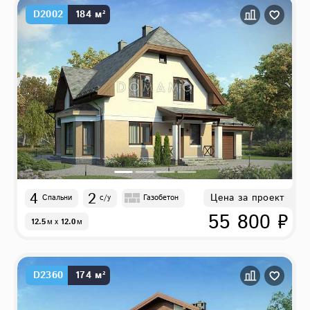
D2002
184 м²
4
2
Цена за проект
Спальни
с/у
Газобетон
55 800 ₽
12.5
м
x
12.0
м
D2360
174 м²