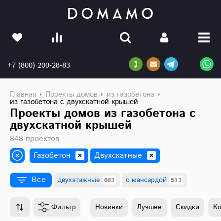
+7 (800) 200-28-83
Главная
Проекты домов
из газобетона
из газобетона с двухскатной крышей
Проекты домов из газобетона с
двухскатной крышей
848 проектов
Газобетон
Двухскатные
Все
двухэтажные
с мансардой
663
533
Другие характеристики
Фильтр
Новинки
Лучшее
Скидки
К
двухэтажные
с мансардой
663
533