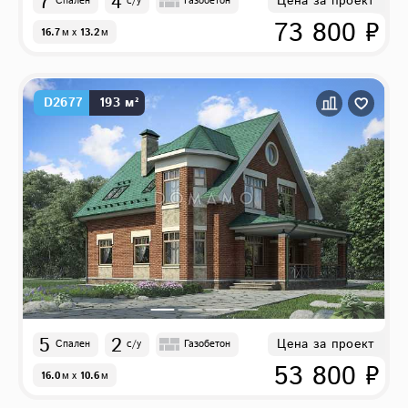
7
4
Цена за проект
Спален
с/у
Газобетон
73 800 ₽
16.7
м
x
13.2
м
D2677
193 м²
5
2
Цена за проект
Спален
с/у
Газобетон
53 800 ₽
16.0
м
x
10.6
м