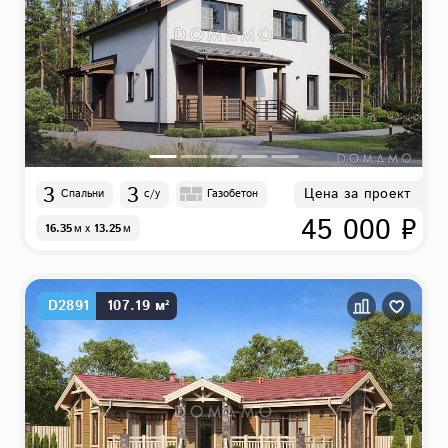
3
3
Цена за проект
Спальни
с/у
Газобетон
45 000 ₽
16.35
м
x
13.25
м
D2891
107.19 м²