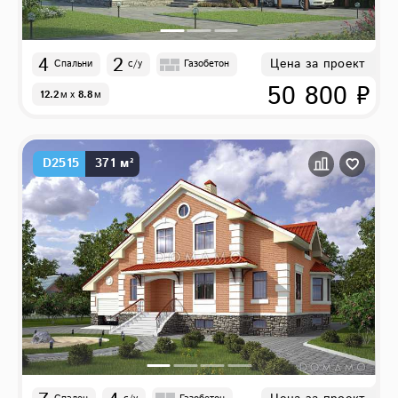
4
2
Цена за проект
Спальни
с/у
Газобетон
50 800 ₽
12.2
м
x
8.8
м
D2515
371 м²