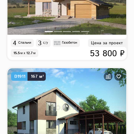
4
3
Цена за проект
Спальни
с/у
Газобетон
53 800 ₽
15.5
м
x
12.7
м
D1911
167 м²