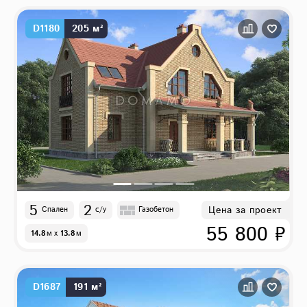
D1180
205 м²
5
2
Цена за проект
Спален
с/у
Газобетон
55 800 ₽
14.8
м
x
13.8
м
D1687
191 м²