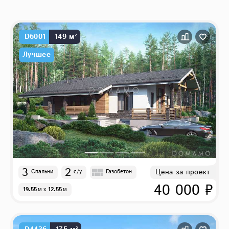
D6001
149 м²
Лучшее
3
2
Цена за проект
Спальни
с/у
Газобетон
40 000 ₽
19.55
м
x
12.55
м