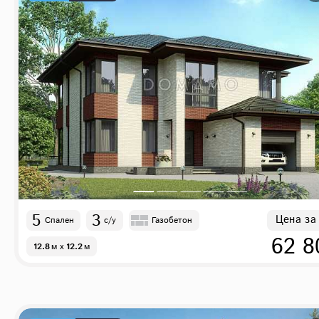
5
3
Цена за
Спален
с/у
Газобетон
62 8
12.8
м
x
12.2
м