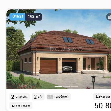
D1621
162 м²
2
2
Цена за
Спальни
с/у
Газобетон
50 8
12.6
м
x
9.6
м