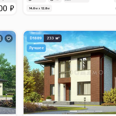
00 ₽
14.0
м
x
12.8
м
D1889
233 м²
Лучшее