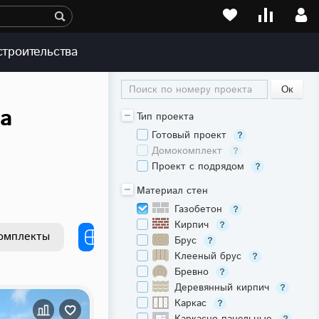
строительства
Поиск по номеру проекта
ла
Тип проекта
Готовый проект
Домокомплект
Проект с подрядом
Материал стен
Газобетон
Кирпич
омплекты
Брус
Клееный брус
Бревно
Деревянный кирпич
Каркас