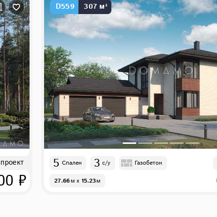
D559
307 м²
5
3
 проект
Спален
с/у
Газобетон
00 ₽
27.66
м
x
15.23
м