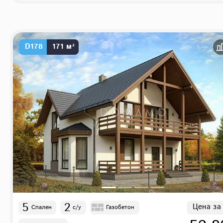
D178
171 м²
5
2
Цена за
Спален
с/у
Газобетон