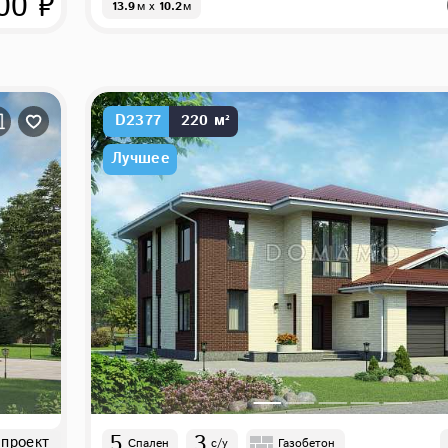
00 ₽
13.9
м
x
10.2
м
D2377
220 м²
Лучшее
5
3
 проект
Спален
с/у
Газобетон