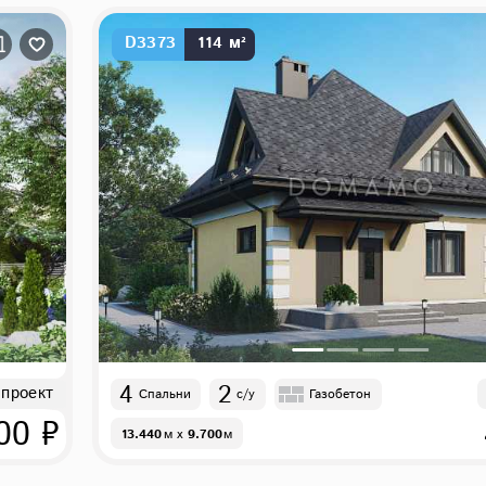
D3373
114 м²
4
2
 проект
Спальни
с/у
Газобетон
00 ₽
13.440
м
x
9.700
м