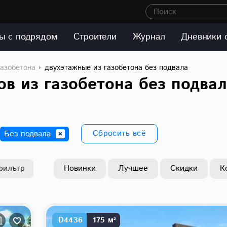
Поиск
ы с подрядом
Строители
Журнал
Дневники 
газобетона
двухэтажные из газобетона без подвала
в из газобетона без подва
Сбросить всё
Без подвала
фильтр
Новинки
Лучшее
Скидки
К
D4436
175 м²