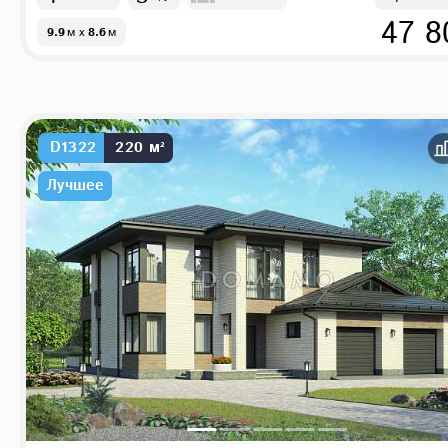
47 8
9.9
м
x
8.6
м
D1322
220 м²
Лучшее