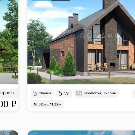
5
5
 проект
Спален
с/у
Газобетон, Кирпич
00 ₽
16.32
м
x
11.32
м