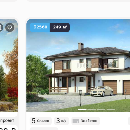
D2560
249 м²
5
3
 проект
Спален
с/у
Газобетон