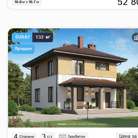
52 8
10.8
м
x
10.7
м
D2687
132 м²
Лучшее
4
3
Цена за
Спальни
с/у
Газобетон