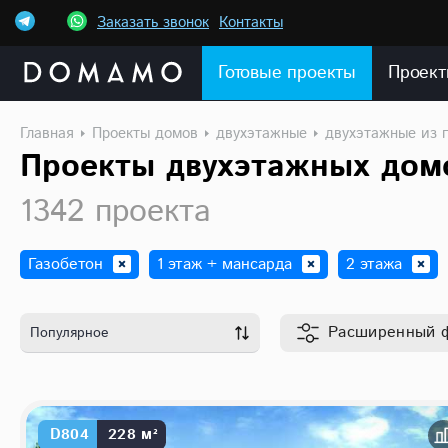
Заказать звонок
Контакты
Готовые проекты
Проект
Главная
Проекты домов
двухэтажные
двухэтажные из 
Проекты двухэтажных домо
1342 проекта
Газобетон
1 этаж + мансарда
2 этажа
Расширенный
Популярное
D804
228 м²