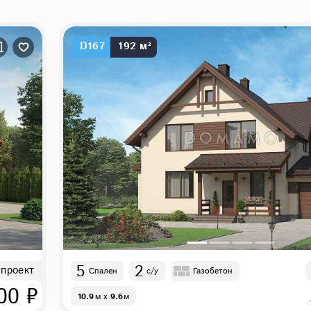
D167
192 м²
5
2
 проект
Спален
с/у
Газобетон
00 ₽
10.9
м
x
9.6
м