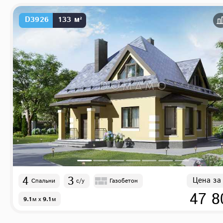
D3926
133 м²
4
3
Цена за
Спальни
с/у
Газобетон
47 8
9.1
м
x
9.1
м