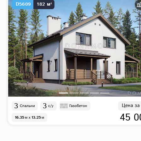
D5609
182 м²
3
3
Цена за
Спальни
с/у
Газобетон
45 0
16.35
м
x
13.25
м