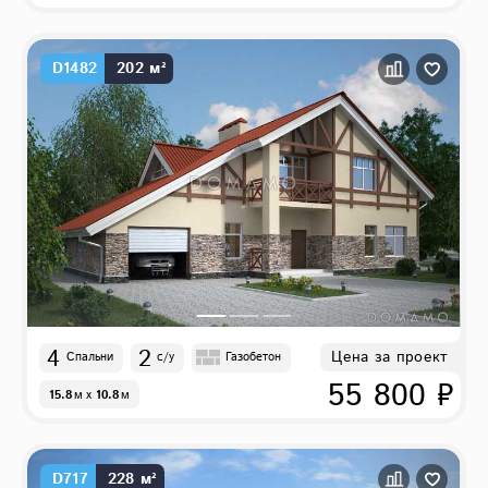
D1482
202 м²
4
2
Цена за проект
Спальни
с/у
Газобетон
55 800 ₽
15.8
м
x
10.8
м
D717
228 м²