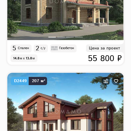
5
2
Цена за проект
Спален
с/у
Газобетон
55 800 ₽
14.8
м
x
13.8
м
D2449
207 м²