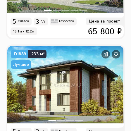
5
3
Цена за проект
Спален
с/у
Газобетон
65 800 ₽
15.1
м
x
12.2
м
D1889
233 м²
Лучшее