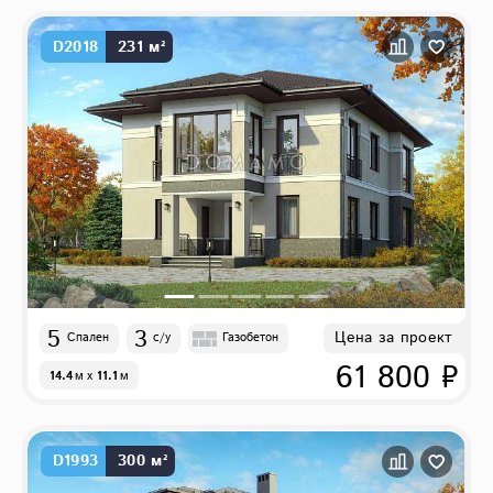
D2018
231 м²
5
3
Цена за проект
Спален
с/у
Газобетон
61 800 ₽
14.4
м
x
11.1
м
D1993
300 м²