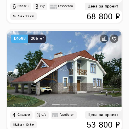
6
3
Цена за проект
Спален
с/у
Газобетон
68 800 ₽
16.7
м
x
13.2
м
D1698
206 м²
4
3
Цена за проект
Спальни
с/у
Газобетон
53 800 ₽
15.8
м
x
10.8
м