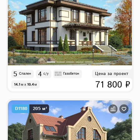
5
4
Цена за проект
Спален
с/у
Газобетон
71 800 ₽
14.1
м
x
10.4
м
D1180
205 м²