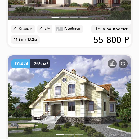
4
4
Цена за проект
Спальни
с/у
Газобетон
55 800 ₽
14.9
м
x
13.2
м
D2424
265 м²