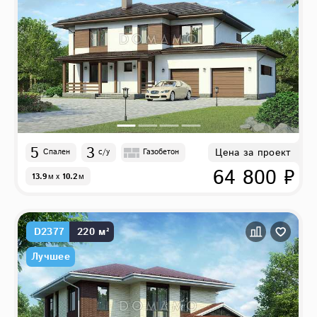
5
3
Цена за проект
Спален
с/у
Газобетон
64 800 ₽
13.9
м
x
10.2
м
D2377
220 м²
Лучшее