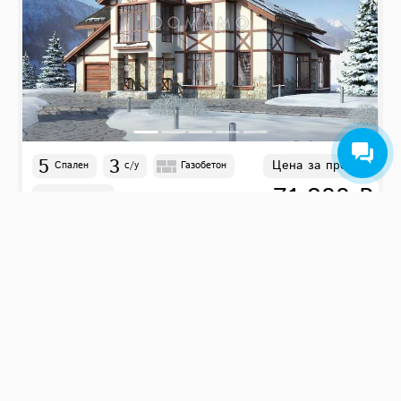
5
3
Цена за проект
Спален
с/у
Газобетон
71 800 ₽
18.0
м
x
17.9
м
D733
223 м²