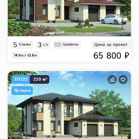
5
3
Цена за проект
Спален
с/у
Газобетон
65 800 ₽
14.0
м
x
12.8
м
D1322
220 м²
Лучшее