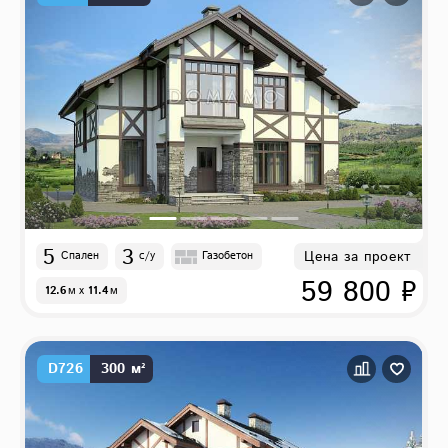
5
3
Цена за проект
Спален
с/у
Газобетон
59 800 ₽
12.6
м
x
11.4
м
D726
300 м²