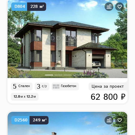
D804
228 м²
5
3
Цена за проект
Спален
с/у
Газобетон
62 800 ₽
12.8
м
x
12.2
м
D2560
249 м²