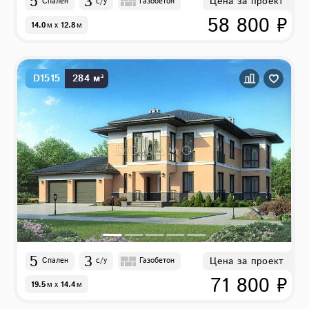
5
3
Цена за проект
Спален
с/у
Газобетон
58 800 ₽
14.0
м
x
12.8
м
D1515
284 м²
5
3
Цена за проект
Спален
с/у
Газобетон
71 800 ₽
19.5
м
x
14.4
м