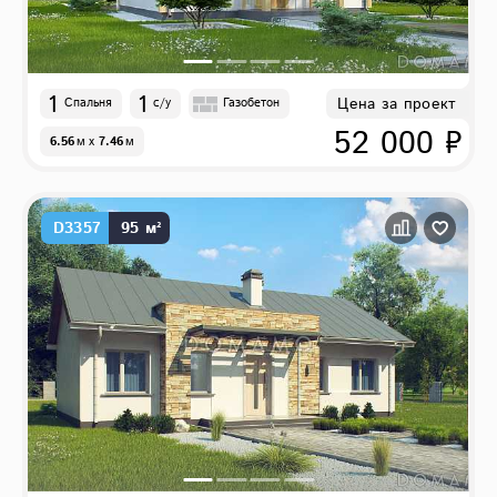
1
1
Цена за проект
Спальня
с/у
Газобетон
52 000 ₽
6.56
м
x
7.46
м
D3357
95 м²