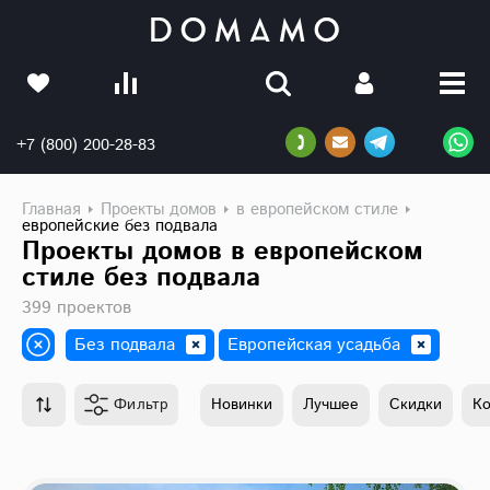
+7 (800) 200-28-83
Главная
Проекты домов
в европейском стиле
европейские без подвала
Проекты домов в европейском
стиле без подвала
399 проектов
Без подвала
Европейская усадьба
Фильтр
Новинки
Лучшее
Скидки
К