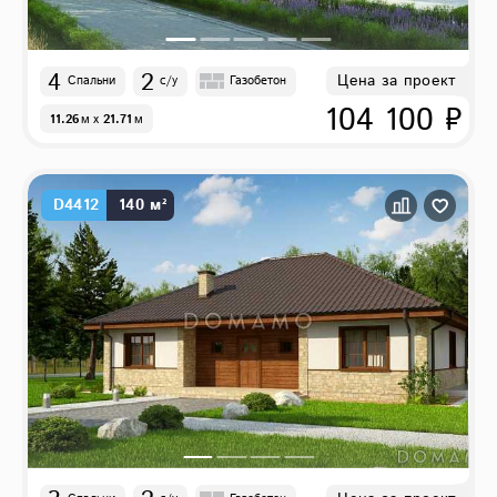
4
2
Цена за проект
Спальни
с/у
Газобетон
104 100 ₽
11.26
м
x
21.71
м
D4412
140 м²