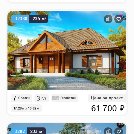
D2330
235 м²
7
3
Цена за проект
Спален
с/у
Газобетон
61 700 ₽
17.28
м
x
10.62
м
D282
233 м²