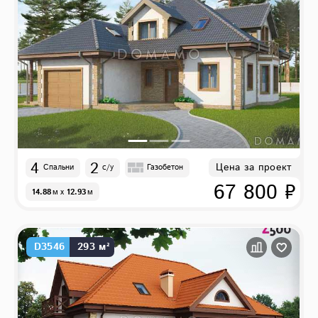
4
2
Цена за проект
Спальни
с/у
Газобетон
67 800 ₽
14.88
м
x
12.93
м
D3546
293 м²