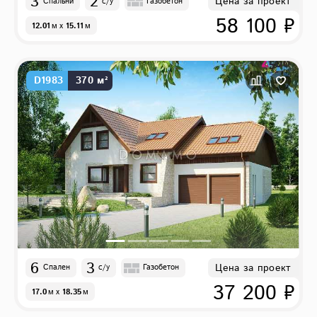
3
2
Цена за проект
Спальни
с/у
Газобетон
58 100 ₽
12.01
м
x
15.11
м
D1983
370 м²
6
3
Цена за проект
Спален
с/у
Газобетон
37 200 ₽
17.0
м
x
18.35
м