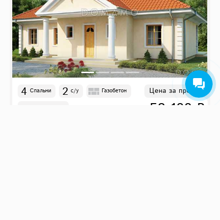
4
2
Цена за проект
Спальни
с/у
Газобетон
58 100 ₽
14.88
м
x
12.07
м
D950
262 м²