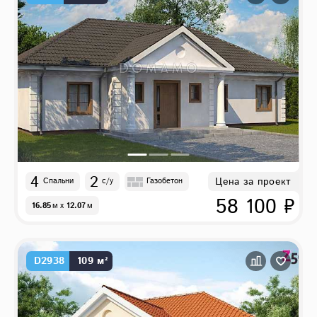
4
2
Цена за проект
Спальни
с/у
Газобетон
58 100 ₽
16.85
м
x
12.07
м
D2938
109 м²