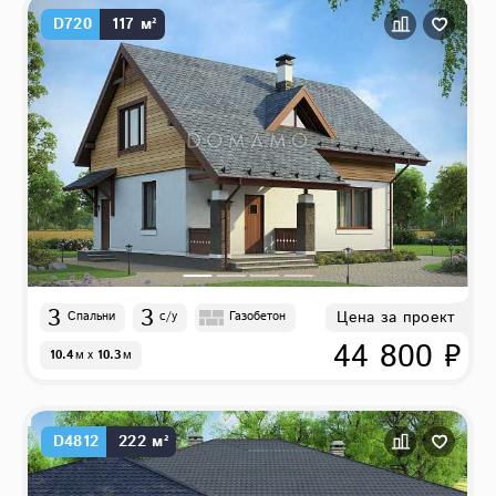
D720
117 м²
3
3
Цена за проект
Спальни
с/у
Газобетон
44 800 ₽
10.4
м
x
10.3
м
D4812
222 м²