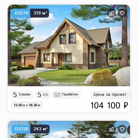
D3570
319 м²
5
5
Цена за проект
Спален
с/у
Газобетон
104 100 ₽
13.55
м
x
18.35
м
D3320
243 м²