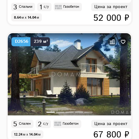
3
1
Цена за проект
Спальни
с/у
Газобетон
52 000 ₽
8.64
м
x
14.04
м
D2656
239 м²
5
2
Цена за проект
Спален
с/у
Газобетон
67 800 ₽
12.24
м
x
14.04
м