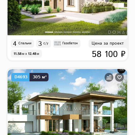
4
3
Цена за проект
Спальни
с/у
Газобетон
58 100 ₽
11.58
м
x
12.48
м
D4693
305 м²