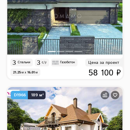
3
3
Цена за проект
Спальни
с/у
Газобетон
58 100 ₽
21.25
м
x
16.01
м
D1966
189 м²