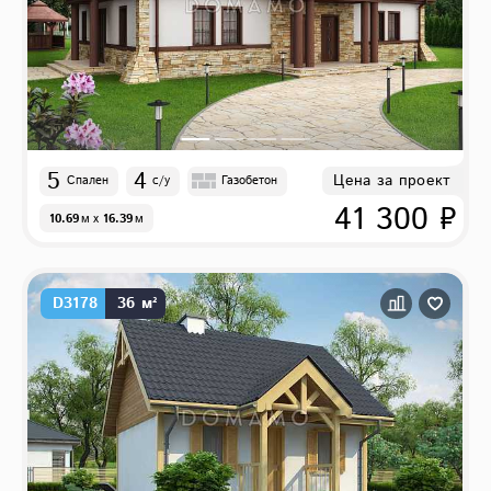
5
4
Цена за проект
Спален
с/у
Газобетон
41 300 ₽
10.69
м
x
16.39
м
D3178
36 м²