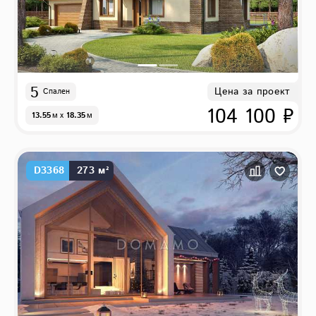
5
Цена за проект
Спален
104 100 ₽
13.55
м
x
18.35
м
D3368
273 м²