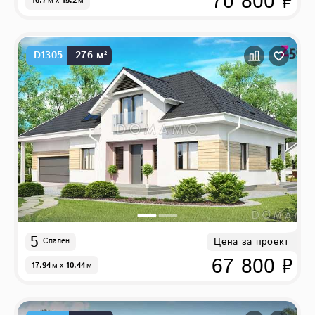
70 800 ₽
16.7
м
x
15.2
м
D1305
276 м²
5
Цена за проект
Спален
67 800 ₽
17.94
м
x
10.44
м