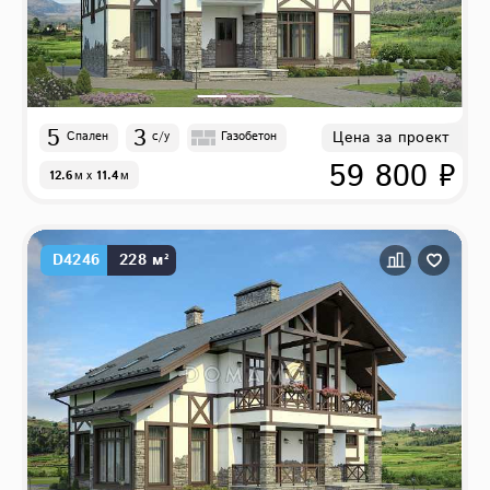
5
3
Цена за проект
Спален
с/у
Газобетон
59 800 ₽
12.6
м
x
11.4
м
D4246
228 м²