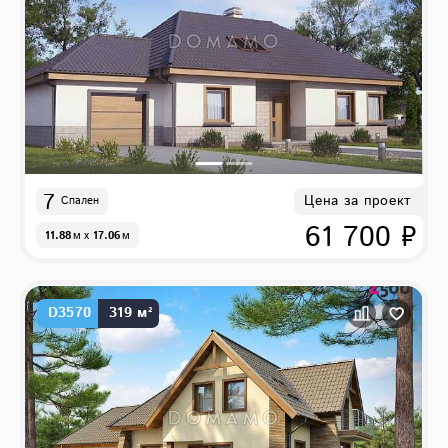
7
Цена за проект
Спален
61 700 ₽
11.88
м
x
17.06
м
D3570
319 м²