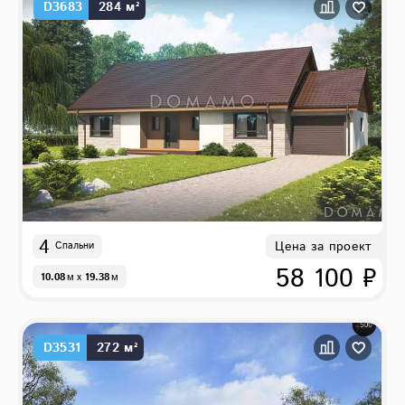
D3683
284 м²
4
Цена за проект
Спальни
58 100 ₽
10.08
м
x
19.38
м
D3531
272 м²