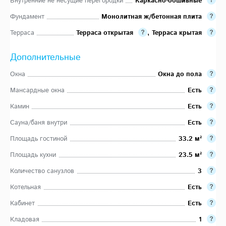
Внутренние не несущие перегородки
Каркасно-обшивные
Фундамент
Монолитная ж/бетонная плита
Терраса
Терраса открытая
,
Терраса крытая
Дополнительные
Окна
Окна до пола
Мансардные окна
Есть
Камин
Есть
Сауна/баня внутри
Есть
Площадь гостиной
33.2 м²
Площадь кухни
23.5 м²
Количество санузлов
3
Котельная
Есть
Кабинет
Есть
Кладовая
1