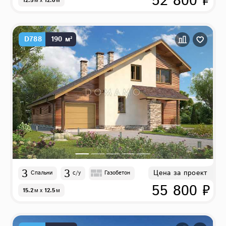
52 800 ₽
12.5
м
x
12.0
м
D788
190 м²
3
3
Цена за проект
Спальни
с/у
Газобетон
55 800 ₽
15.2
м
x
12.5
м