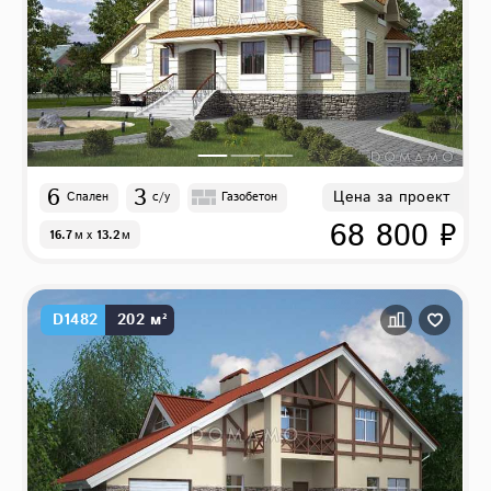
6
3
Цена за проект
Спален
с/у
Газобетон
68 800 ₽
16.7
м
x
13.2
м
D1482
202 м²