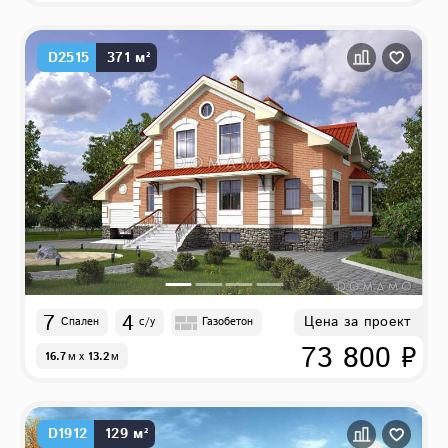
D2515
371 м²
7
4
Цена за проект
Спален
с/у
Газобетон
73 800 ₽
16.7
м
x
13.2
м
D1912
129 м²