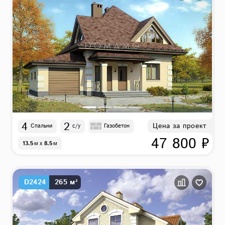
4
2
Цена за проект
Спальни
с/у
Газобетон
47 800 ₽
13.5
м
x
8.5
м
D2424
265 м²