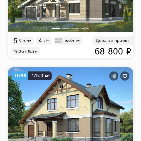
5
4
Цена за проект
Спален
с/у
Газобетон
68 800 ₽
17.3
м
x
15.2
м
D798
176.3 м²