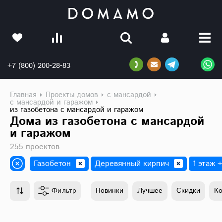
+7 (800) 200-28-83
Главная
Проекты домов
с мансардой
с мансардой и гаражом
из газобетона с мансардой и гаражом
Дома из газобетона с мансардой
и гаражом
255 проектов
Газобетон
Деревянный кирпич
1 этаж 
Фильтр
Новинки
Лучшее
Скидки
К