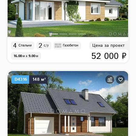
4
2
Цена за проект
Спальни
с/у
Газобетон
52 000 ₽
16.08
м
x
9.00
м
D4316
148 м²