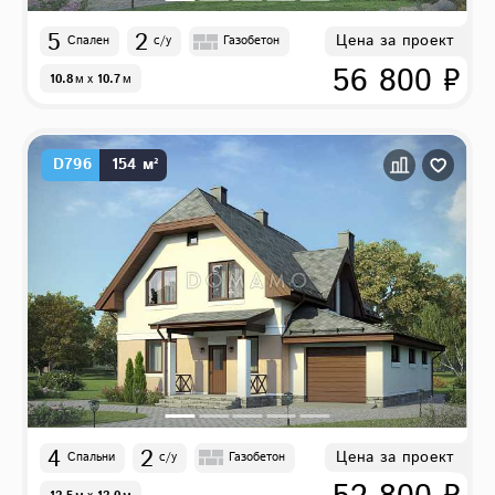
5
2
Цена за проект
Спален
с/у
Газобетон
56 800 ₽
10.8
м
x
10.7
м
D796
154 м²
4
2
Цена за проект
Спальни
с/у
Газобетон