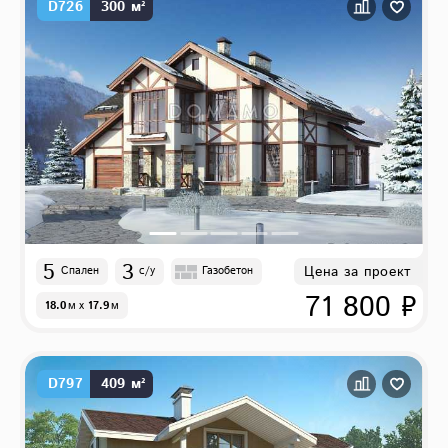
D726
300 м²
5
3
Цена за проект
Спален
с/у
Газобетон
71 800 ₽
18.0
м
x
17.9
м
D797
409 м²