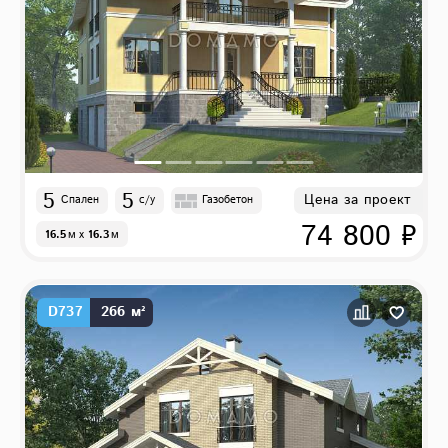
5
5
Цена за проект
Спален
с/у
Газобетон
74 800 ₽
16.5
м
x
16.3
м
D737
266 м²