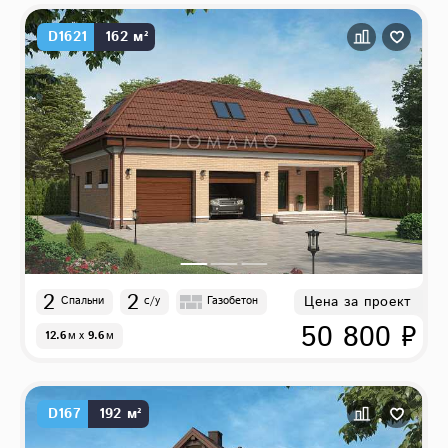
D1621
162 м²
2
2
Цена за проект
Спальни
с/у
Газобетон
50 800 ₽
12.6
м
x
9.6
м
D167
192 м²