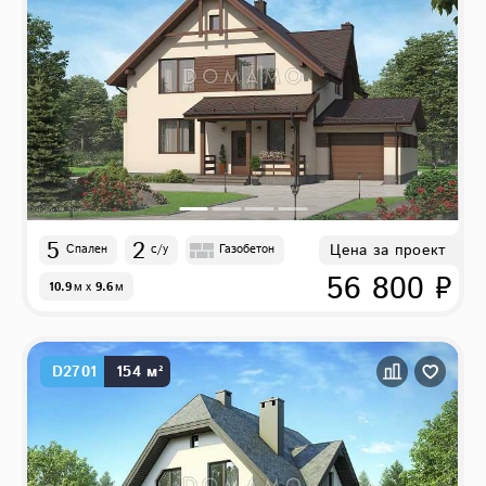
5
2
Цена за проект
Спален
с/у
Газобетон
56 800 ₽
10.9
м
x
9.6
м
D2701
154 м²