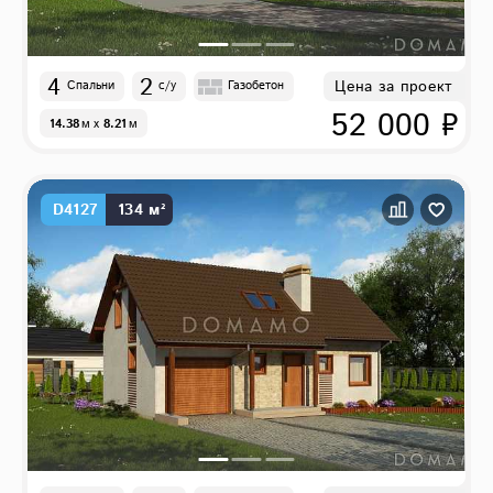
4
2
Цена за проект
Спальни
с/у
Газобетон
52 000 ₽
14.38
м
x
8.21
м
D4127
134 м²