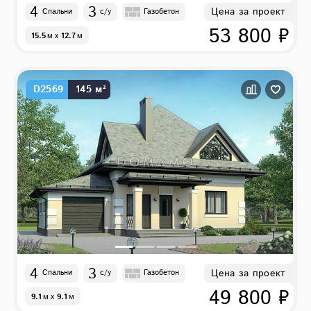
4
3
Цена за проект
Спальни
с/у
Газобетон
53 800 ₽
15.5
м
x
12.7
м
D2569
145 м²
4
3
Цена за проект
Спальни
с/у
Газобетон
49 800 ₽
9.1
м
x
9.1
м