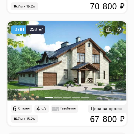
70 800 ₽
16.7
м
x
15.2
м
D781
258 м²
6
4
Цена за проект
Спален
с/у
Газобетон
67 800 ₽
16.7
м
x
15.2
м