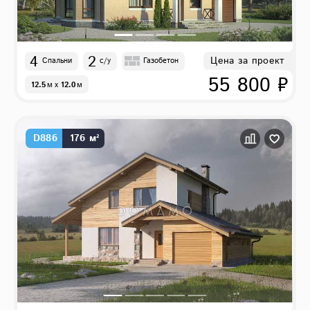
4
2
Цена за проект
Спальни
с/у
Газобетон
55 800 ₽
12.5
м
x
12.0
м
D886
176 м²