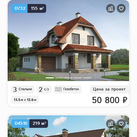
D732
155 м²
3
2
Цена за проект
Спальни
с/у
Газобетон
50 800 ₽
13.5
м
x
12.6
м
D4510
219 м²