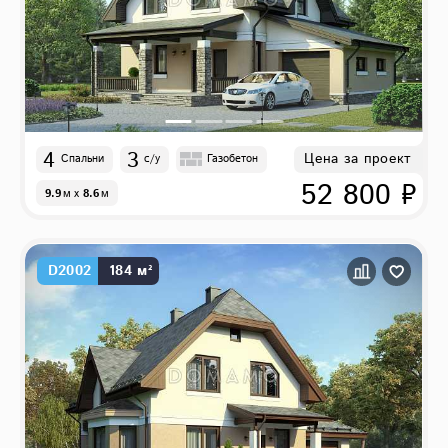
4
3
Цена за проект
Спальни
с/у
Газобетон
52 800 ₽
9.9
м
x
8.6
м
D2002
184 м²