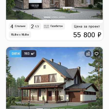
4
2
Цена за проект
Спальни
с/у
Газобетон
55 800 ₽
15.8
м
x
10.8
м
D814
193 м²