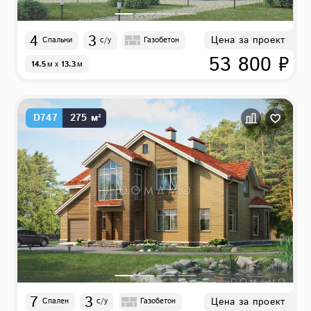
4
3
Цена за проект
Спальни
с/у
Газобетон
53 800 ₽
14.5
м
x
13.3
м
D747
275 м²
7
3
Цена за проект
Спален
с/у
Газобетон