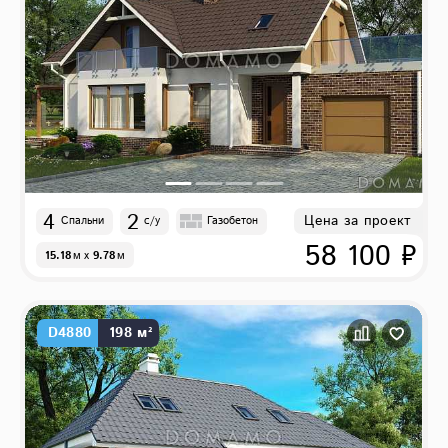
4
2
Цена за проект
Спальни
с/у
Газобетон
58 100 ₽
15.18
м
x
9.78
м
D4880
198 м²