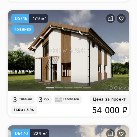
D5716
179 м²
Новинка
3
3
Цена за проект
Спальни
с/у
Газобетон
54 000 ₽
11.6
м
x
8.9
м
D6470
224 м²