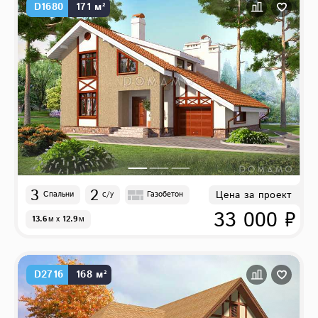
D1680
171 м²
3
2
Цена за проект
Спальни
с/у
Газобетон
33 000 ₽
13.6
м
x
12.9
м
D2716
168 м²