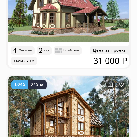
4
2
Цена за проект
Спальни
с/у
Газобетон
31 000 ₽
11.2
м
x
7.1
м
D245
245 м²