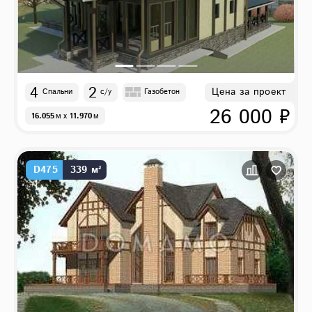
4
2
Цена за проект
Спальни
с/у
Газобетон
26 000 ₽
16.055
м
x
11.970
м
D475
339 м²