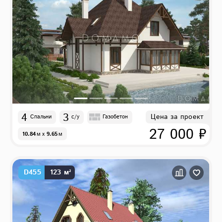
4
3
Цена за проект
Спальни
с/у
Газобетон
27 000 ₽
10.84
м
x
9.65
м
D455
123 м²