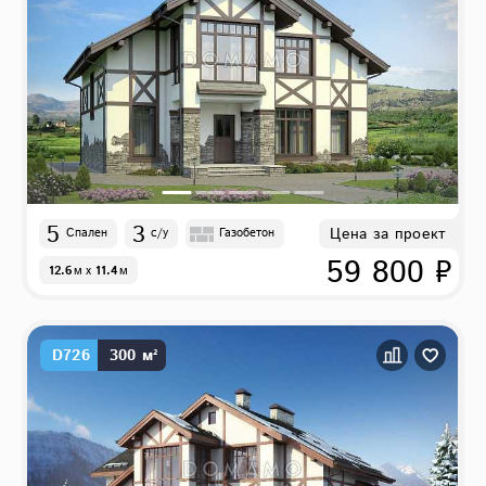
5
3
Цена за проект
Спален
с/у
Газобетон
59 800 ₽
12.6
м
x
11.4
м
D726
300 м²