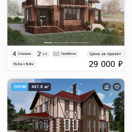
4
2
Цена за проект
Спальни
с/у
Газобетон
29 000 ₽
13.3
м
x
9.4
м
D1598
447.8 м²