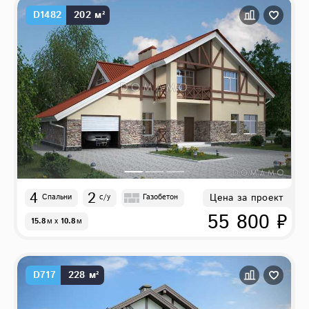
D1482
202 м²
4
2
Цена за проект
Спальни
с/у
Газобетон
55 800 ₽
15.8
м
x
10.8
м
D717
228 м²