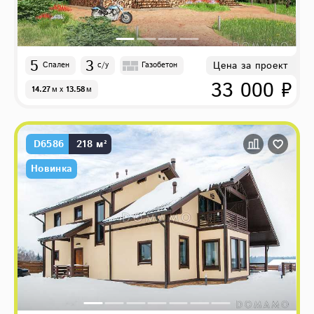
5
3
Цена за проект
Спален
с/у
Газобетон
33 000 ₽
14.27
м
x
13.58
м
D6586
218 м²
Новинка