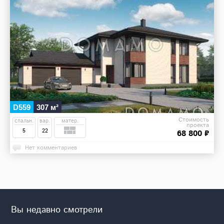
D559
307 м²
Стоимость
спальн.
вар.
матер.
проекта
5
22
68 800 ₽
Нет комментариев
Вы недавно смотрели