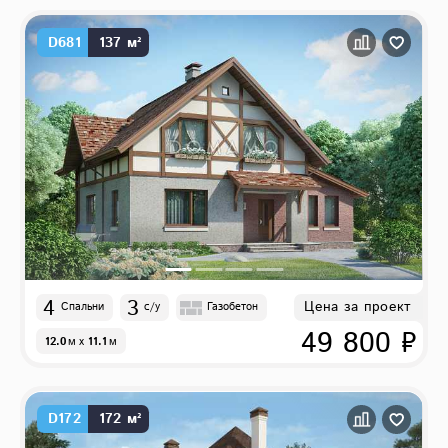
D681
137 м²
4
3
Цена за проект
Спальни
с/у
Газобетон
49 800 ₽
12.0
м
x
11.1
м
D172
172 м²