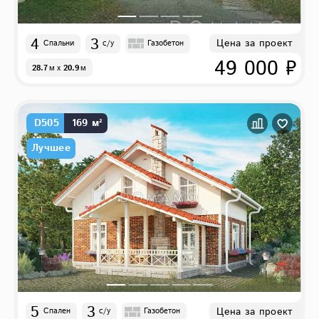
4
3
Цена за проект
Спальни
с/у
Газобетон
49 000 ₽
28.7
м
x
20.9
м
D505
169 м²
Лучшее
5
3
Цена за проект
Спален
с/у
Газобетон