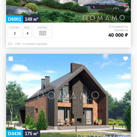
D6001
149 м²
Стоимость
спальн.
вар.
матер.
проекта
3
4
40 000 ₽
Нет комментариев
D4436
175 м²