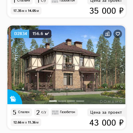
1
1
Цена за проект
Спальня
с/у
Газобетон
35 000 ₽
17.35
м
x
14.05
м
D2834
156.6 м²
5
2
Цена за проект
Спален
с/у
Газобетон
43 000 ₽
12.66
м
x
11.36
м