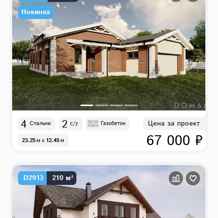
Новинка
4
2
Цена за проект
Спальни
с/у
Газобетон
67 000 ₽
23.25
м
x
12.45
м
D2913
210 м²