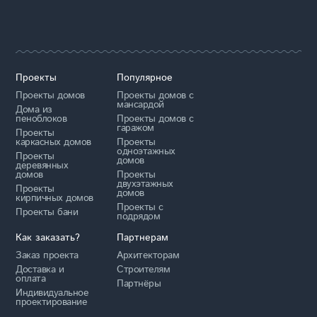
Проекты
Популярное
Проекты домов
Проекты домов с
мансардой
Дома из
пеноблоков
Проекты домов с
гаражом
Проекты
каркасных домов
Проекты
одноэтажных
Проекты
домов
деревянных
домов
Проекты
двухэтажных
Проекты
домов
кирпичных домов
Проекты с
Проекты бани
подрядом
Как заказать?
Партнерам
Заказ проекта
Архитекторам
Доставка и
Строителям
оплата
Партнёры
Индивидуальное
проектирование