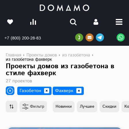
+7 (800) 200-28-83
Главная
Проекты домов
из газобетона
из газобетона фахверк
Проекты домов из газобетона в
стиле фахверк
27 проектов
Газобетон
Фахверк
Фильтр
Новинки
Лучшее
Скидки
К