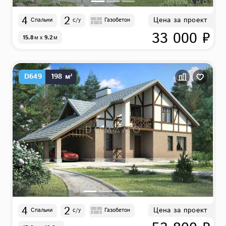
4
2
Цена за проект
Спальни
с/у
Газобетон
33 000 ₽
15.8
м
x
9.2
м
D649
198 м²
4
2
Цена за проект
Спальни
с/у
Газобетон