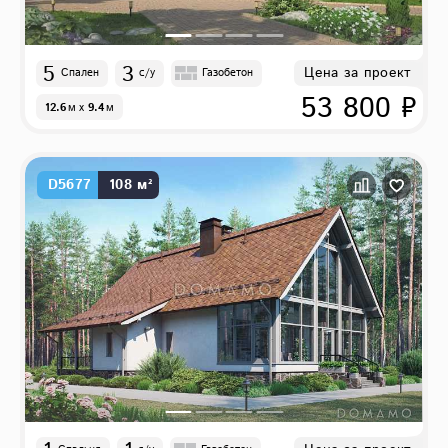
5
3
Цена за проект
Спален
с/у
Газобетон
53 800 ₽
12.6
м
x
9.4
м
D5677
108 м²