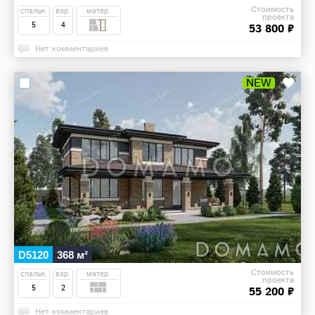
Стоимость
спальн.
вар.
матер.
проекта
5
4
53 800 ₽
Нет комментариев
NEW
D5120
368 м²
Стоимость
спальн.
вар.
матер.
проекта
5
2
55 200 ₽
Нет комментариев