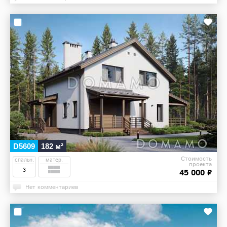
D5609
182 м²
Стоимость
спальн.
матер.
проекта
3
45 000 ₽
Нет комментариев