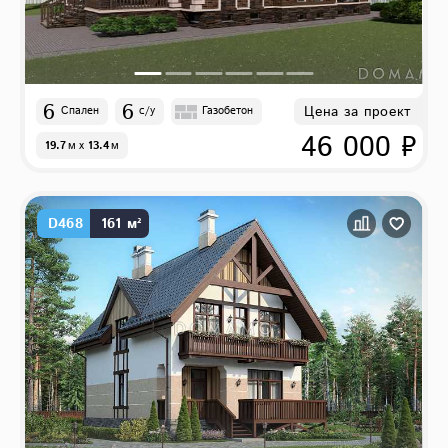
6
6
Цена за проект
Спален
с/у
Газобетон
46 000 ₽
19.7
м
x
13.4
м
D468
161 м²