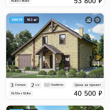
53 800 ₽
15.8
м
x
10.8
м
D6070
163 м²
3
2
Цена за проект
Спальни
с/у
Газобетон
40 500 ₽
13.73
м
x
12.8
м