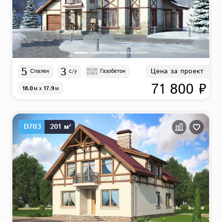
5
3
Цена за проект
Спален
с/у
Газобетон
71 800 ₽
18.0
м
x
17.9
м
D703
201 м²