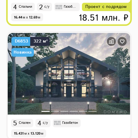
4
2
Проект с подрядом
Спальни
с/у
Газобет
он
18.51 млн. ₽
16.44
м
x
12.69
м
D6853
322 м²
Новинка
5
4
Спален
с/у
Газобетон
15.431
м
x
13.120
м