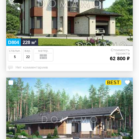
D804
228 м²
Стоимость
спальн.
вар.
матер.
проекта
5
22
62 800 ₽
Нет комментариев
BEST