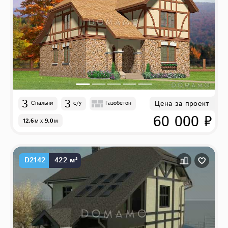
3
3
Цена за проект
Спальни
с/у
Газобетон
60 000 ₽
12.6
м
x
9.0
м
D2142
422 м²