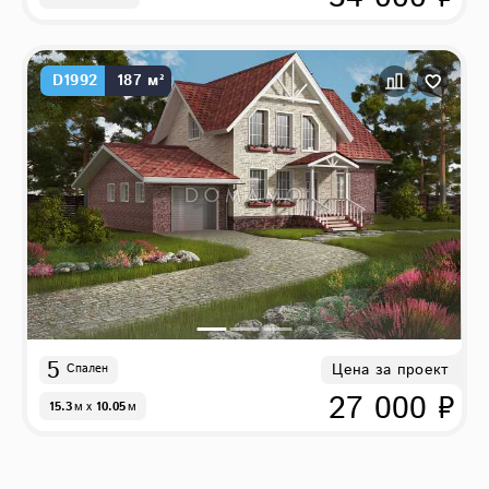
D1992
187 м²
5
Цена за проект
Спален
27 000 ₽
15.3
м
x
10.05
м