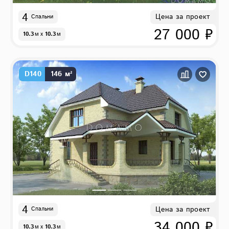
4
Цена за проект
Спальни
27 000 ₽
10.3
м
x
10.3
м
D140
146 м²
4
Цена за проект
Спальни
34 000 ₽
10.3
м
x
10.3
м