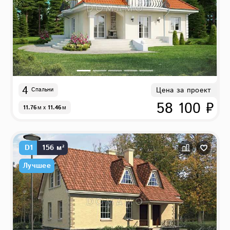
4
Цена за проект
Спальни
58 100 ₽
11.76
м
x
11.46
м
D1
156 м²
Лучшее