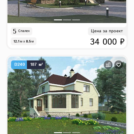
5
Цена за проект
Спален
34 000 ₽
12.1
м
x
8.5
м
D240
187 м²