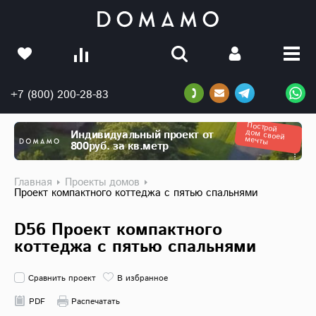
+7 (800) 200-28-83
Построй
дом своей
Индивидуальный проект от
мечты
800руб. за кв.метр
Главная
Проекты домов
Проект компактного коттеджа с пятью спальнями
D56 Проект компактного
коттеджа с пятью спальнями
Сравнить проект
В избранное
PDF
Распечатать