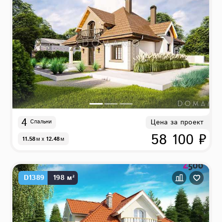
4
Цена за проект
Спальни
58 100 ₽
11.58
м
x
12.48
м
D1389
198 м²