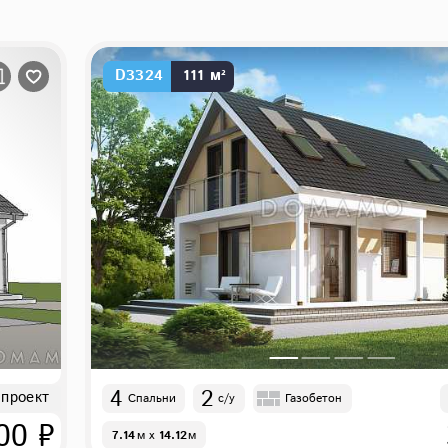
D3324
111 м²
4
2
 проект
Спальни
с/у
Газобетон
00 ₽
7.14
м
x
14.12
м