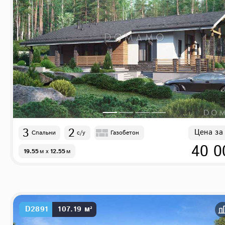
3
2
Цена за
Спальни
с/у
Газобетон
40 0
19.55
м
x
12.55
м
D2891
107.19 м²