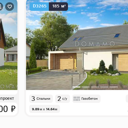
D3265
185 м²
3
2
 проект
Спальни
с/у
Газобетон
00 ₽
9.89
м
x
14.64
м