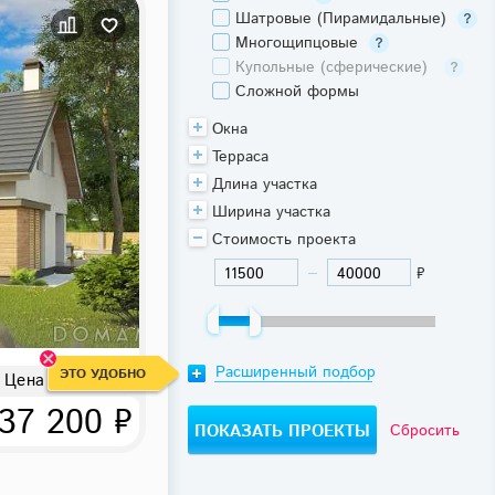
Шатровые (Пирамидальные)
Многощипцовые
Купольные (сферические)
Сложной формы
Окна
Терраса
Длина участка
Ширина участка
Стоимость проекта
₽
-
Расширенный подбор
ЭТО УДОБНО
Цена за проект
37 200 ₽
Сбросить