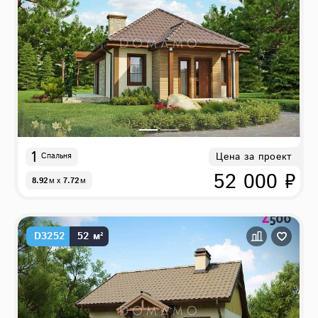
1
Цена за проект
Спальня
52 000 ₽
8.92
м
x
7.72
м
D3252
52 м²