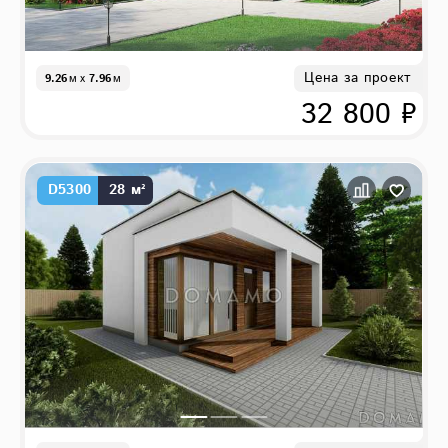
Цена за проект
9.26
м
x
7.96
м
32 800 ₽
D5300
28 м²