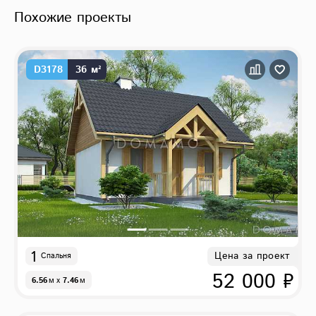
Похожие проекты
D3178
36 м²
1
Цена за проект
Спальня
52 000 ₽
6.56
м
x
7.46
м