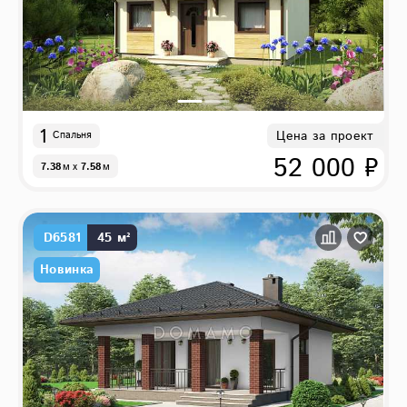
1
Цена за проект
Спальня
52 000 ₽
7.38
м
x
7.58
м
D6581
45 м²
Новинка