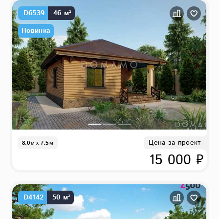
D6539
46 м²
Новинка
Цена за проект
8.0
м
x
7.5
м
15 000 ₽
D4142
50 м²