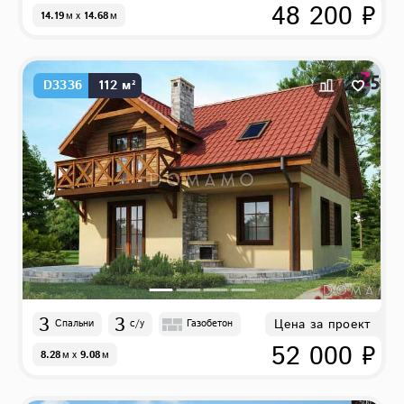
48 200 ₽
14.19
м
x
14.68
м
D3336
112 м²
3
3
Цена за проект
Спальни
с/у
Газобетон
52 000 ₽
8.28
м
x
9.08
м