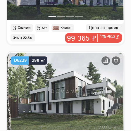
3
5
Цена за проект
Спальни
с/у
Кирпич
99 365 ₽
116 900 ₽
34
м
x
22.5
м
D6239
298 м²