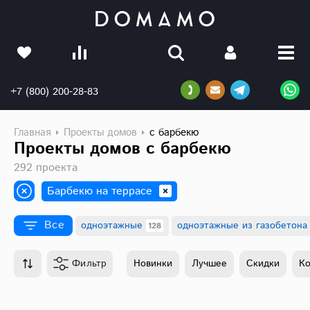
+7 (800) 200-28-83
Главная
Проекты домов
с барбекю
Проекты домов с барбекю
292 проекта
Барбекю на террасе
Все
одноэтажные
одноэтажные из газобетона
128
Этажность
Фильтр
Новинки
Лучшее
Скидки
К
одноэтажные
128