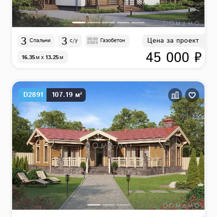
3
3
Цена за проект
Спальни
с/у
Газобетон
45 000 ₽
16.35
м
x
13.25
м
D2891
107.19 м²