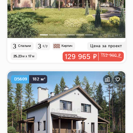
3
3
Цена за проект
Спальни
с/у
Кирпич
129 965 ₽
152 900 ₽
25.23
м
x
17
м
D5609
182 м²