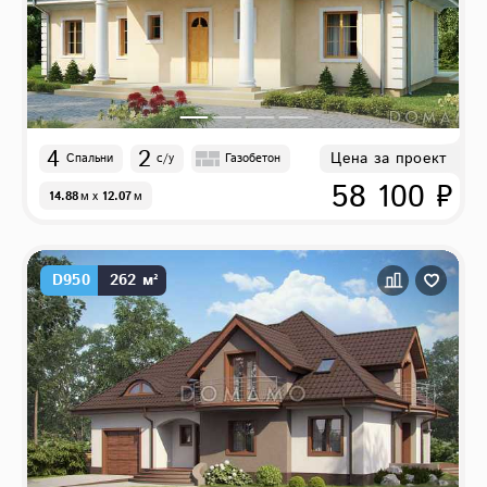
4
2
Цена за проект
Спальни
с/у
Газобетон
58 100 ₽
14.88
м
x
12.07
м
D950
262 м²