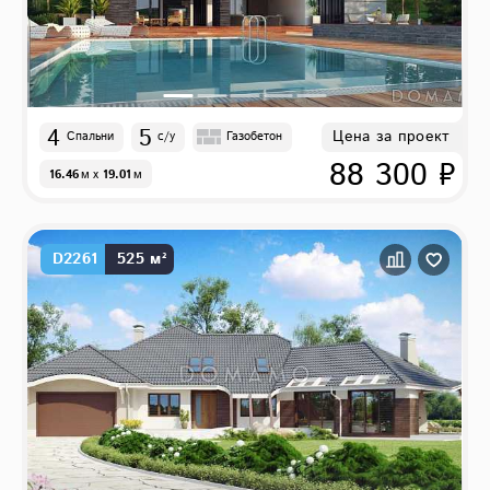
4
5
Цена за проект
Спальни
с/у
Газобетон
88 300 ₽
16.46
м
x
19.01
м
D2261
525 м²