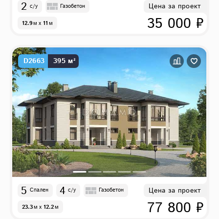
2
Цена за проект
с/у
Газобетон
35 000 ₽
12.9
м
x
11
м
D2663
395 м²
5
4
Цена за проект
Спален
с/у
Газобетон
77 800 ₽
23.3
м
x
12.2
м