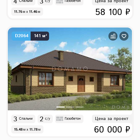
4
3
Цена за проект
Спальни
с/у
Газобетон
58 100 ₽
11.76
м
x
11.46
м
D2064
141 м²
3
2
Цена за проект
Спальни
с/у
Газобетон
60 000 ₽
15.48
м
x
11.78
м