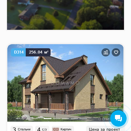
D314
256.04 м²
3
4
Цена за проект
Спальни
с/у
Кирпич