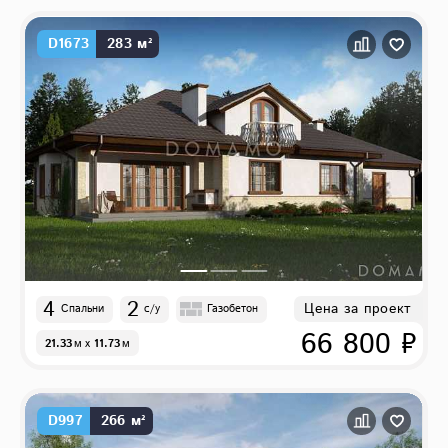
D1673
283 м²
4
2
Цена за проект
Спальни
с/у
Газобетон
66 800 ₽
21.33
м
x
11.73
м
D997
266 м²