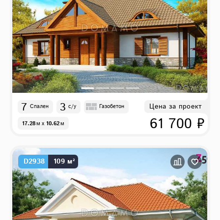
7
3
Цена за проект
Спален
с/у
Газобетон
61 700 ₽
17.28
м
x
10.62
м
D2938
109 м²