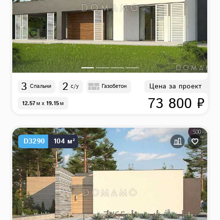
3
2
Цена за проект
Спальни
с/у
Газобетон
73 800 ₽
12.57
м
x
19.15
м
D3290
104 м²