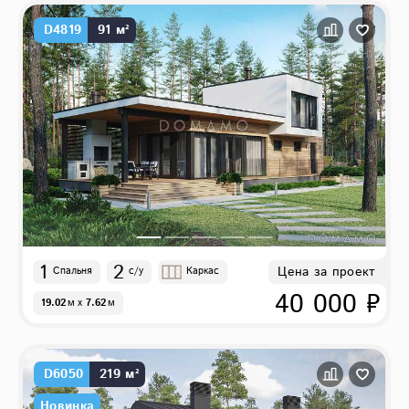
Другие характеристики
D4819
91 м²
одноэтажные из газобетона
59
1
2
Цена за проект
Спальня
с/у
Каркас
40 000 ₽
19.02
м
x
7.62
м
D6050
219 м²
Новинка