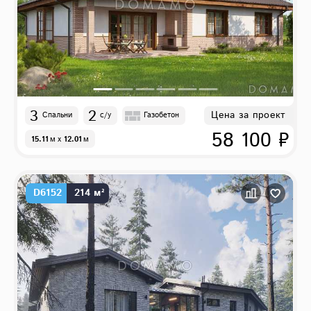
3
2
Цена за проект
Спальни
с/у
Газобетон
58 100 ₽
15.11
м
x
12.01
м
D6152
214 м²