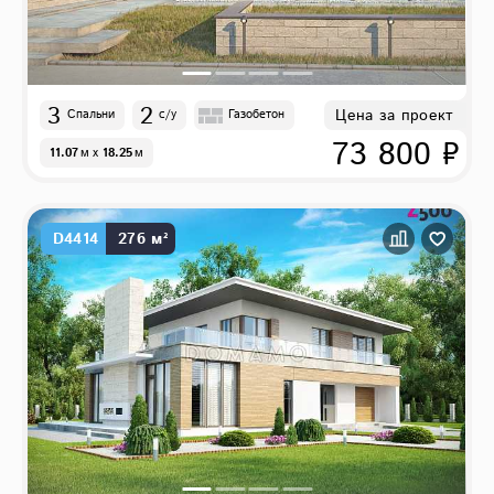
3
2
Цена за проект
Спальни
с/у
Газобетон
73 800 ₽
11.07
м
x
18.25
м
D4414
276 м²