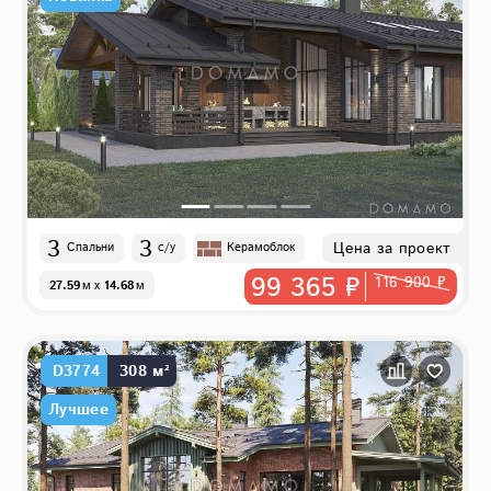
3
3
Цена за проект
Спальни
с/у
Керамоблок
99 365 ₽
116 900 ₽
27.59
м
x
14.68
м
D3774
308 м²
Лучшее