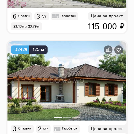
6
3
Цена за проект
Спален
с/у
Газобетон
115 000 ₽
23.13
м
x
23.79
м
D2429
125 м²
3
2
Цена за проект
Спальни
с/у
Газобетон