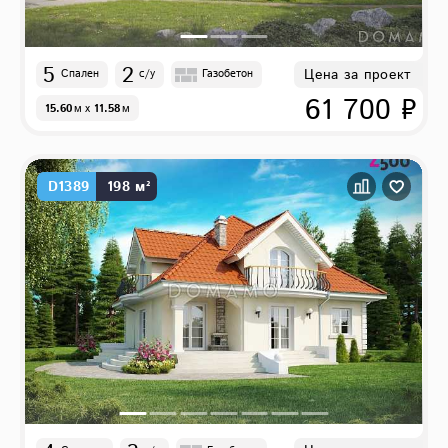
5
2
Цена за проект
Спален
с/у
Газобетон
61 700 ₽
15.60
м
x
11.58
м
D1389
198 м²