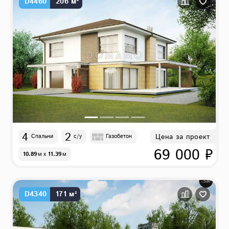
D4460
206 м²
4
2
Цена за проект
Спальни
с/у
Газобетон
69 000 ₽
10.89
м
x
11.39
м
D4340
171 м²