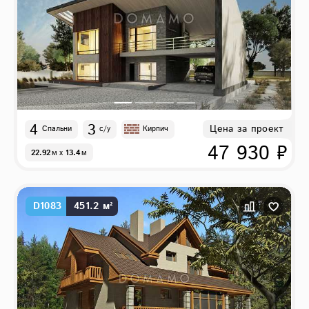
4
3
Цена за проект
Спальни
с/у
Кирпич
47 930 ₽
22.92
м
x
13.4
м
D1083
451.2 м²