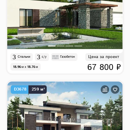
3
3
Цена за проект
Спальни
с/у
Газобетон
67 800 ₽
18.96
м
x
18.76
м
D3678
259 м²