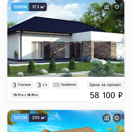
D2008
173 м²
3
3
Цена за проект
Спальни
с/у
Газобетон
58 100 ₽
19.11
м
x
18.91
м
D2330
235 м²