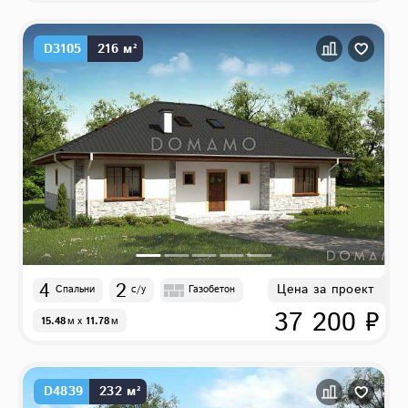
D3105
216 м²
4
2
Цена за проект
Спальни
с/у
Газобетон
37 200 ₽
15.48
м
x
11.78
м
D4839
232 м²