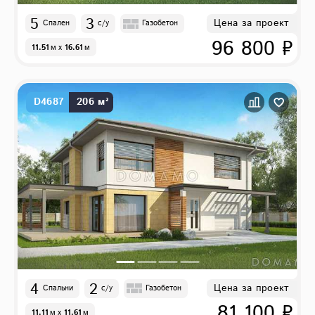
5
3
Цена за проект
Спален
с/у
Газобетон
96 800 ₽
11.51
м
x
16.61
м
D4687
206 м²
4
2
Цена за проект
Спальни
с/у
Газобетон
81 100 ₽
11.11
м
x
11.61
м