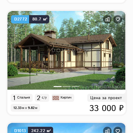
D2772
80.7 м²
1
2
Цена за проект
Спальня
с/у
Кирпич
33 000 ₽
12.33
м
x
9.82
м
D1013
242.22 м²