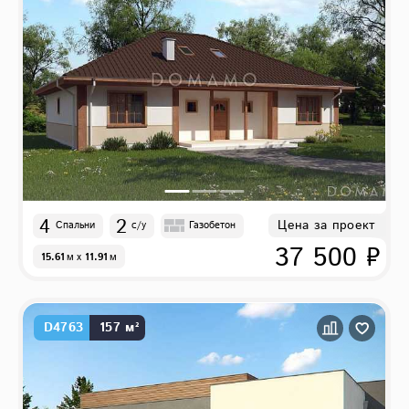
4
2
Цена за проект
Спальни
с/у
Газобетон
37 500 ₽
15.61
м
x
11.91
м
D4763
157 м²