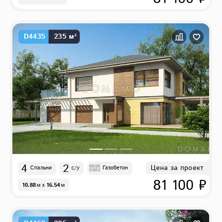
D4435
235 м²
4
2
Цена за проект
Спальни
с/у
Газобетон
81 100 ₽
10.88
м
x
16.54
м