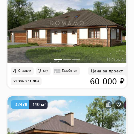
4
2
Цена за проект
Спальни
с/у
Газобетон
60 000 ₽
21.38
м
x
11.78
м
D2478
140 м²