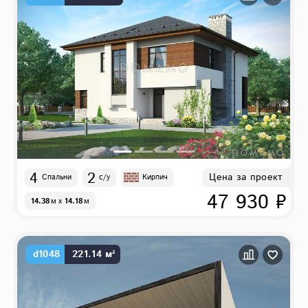
4
2
Цена за проект
Спальни
с/у
Кирпич
47 930 ₽
14.38
м
x
14.18
м
d1048
221.14 м²