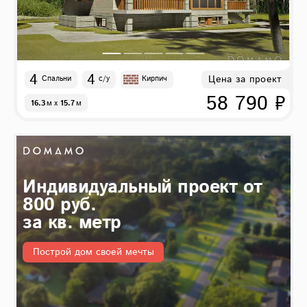
4
4
Цена за проект
Спальни
с/у
Кирпич
58 790 ₽
16.3
м
x
15.7
м
Индивидуальный проект от
800 руб.
за кв. метр
Построй дом своей мечты