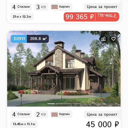
4
3
Цена за проект
Спальни
с/у
Кирпич
99 365 ₽
116 900 ₽
21
м
x
12.3
м
D2911
208.8 м²
4
2
Цена за проект
Спальни
с/у
Кирпич
45 000 ₽
13.45
м
x
11.1
м