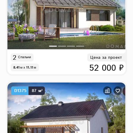
2
Цена за проект
Спальни
52 000 ₽
8.41
м
x
11.11
м
D1375
87 м²