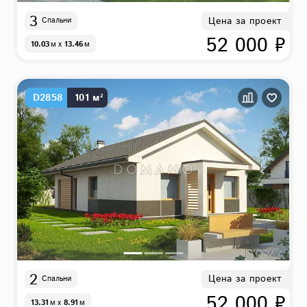
3
Цена за проект
Спальни
52 000 ₽
10.03
м
x
13.46
м
D2858
101 м²
2
Цена за проект
Спальни
52 000 ₽
13.31
м
x
8.91
м