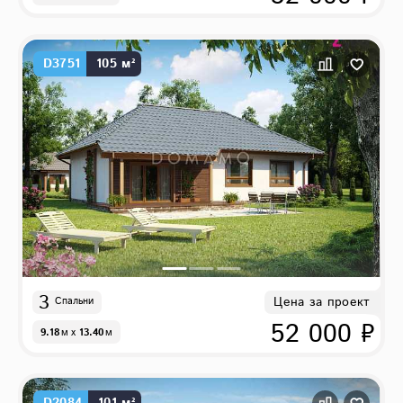
D3751
105 м²
3
Цена за проект
Спальни
52 000 ₽
9.18
м
x
13.40
м