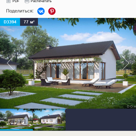
PDF
Распечатать
D3394
77 м²