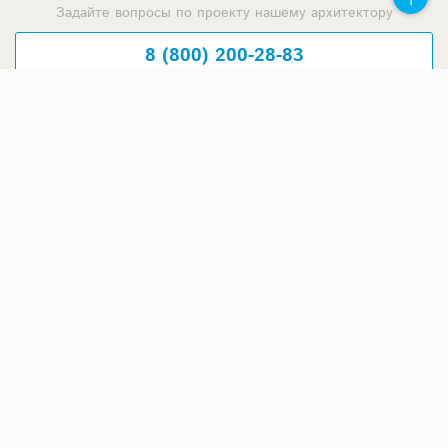
Задайте вопросы по проекту нашему архитектору
8 (800) 200-28-83
Время работы: пн-вс: с 9:00 до 20:00
Задать вопрос по проекту
Предложения строителей
Москва и Московская область
ООО СК КЛЕВЕР
3 770 600 ₽
Медный всадник
11 311 800 ₽
Дом Мечты
5 672 535 ₽
Дом в поле
3 881 500 ₽