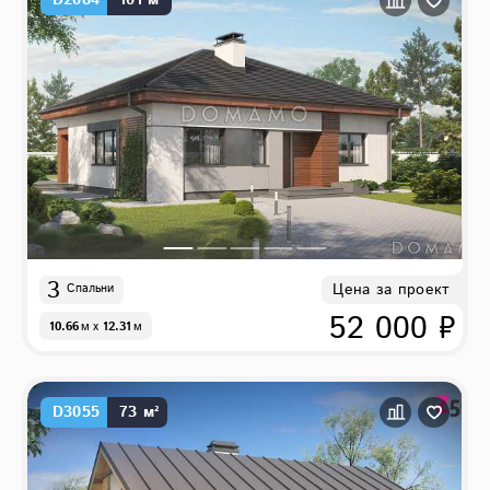
D2084
101 м²
3
Цена за проект
Спальни
52 000 ₽
10.66
м
x
12.31
м
D3055
73 м²