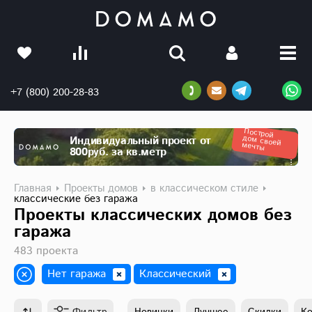
+7 (800) 200-28-83
Построй
дом своей
Индивидуальный проект от
мечты
800руб. за кв.метр
Главная
Проекты домов
в классическом стиле
классические без гаража
Проекты классических домов без
гаража
483 проекта
Нет гаража
Классический