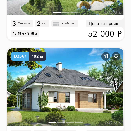
3
2
Цена за проект
Спальни
с/у
Газобетон
52 000 ₽
15.48
м
x
9.78
м
D3567
182 м²