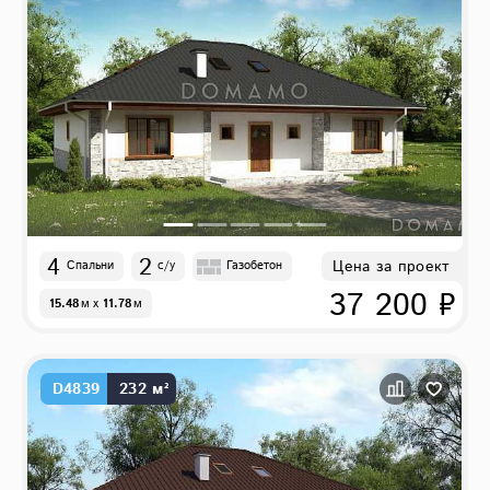
4
2
Цена за проект
Спальни
с/у
Газобетон
37 200 ₽
15.48
м
x
11.78
м
D4839
232 м²