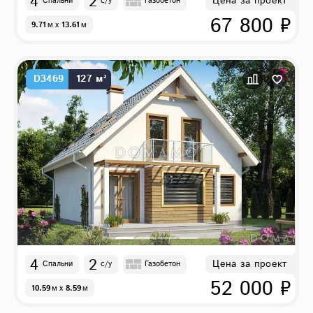
4
2
Цена за проект
Спальни
с/у
Газобетон
67 800 ₽
9.71
м
x
13.61
м
D3469
127 м²
4
2
Цена за проект
Спальни
с/у
Газобетон
52 000 ₽
10.59
м
x
8.59
м