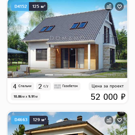
D4152
125 м²
4
2
Цена за проект
Спальни
с/у
Газобетон
52 000 ₽
10.86
м
x
9.91
м
D4663
129 м²