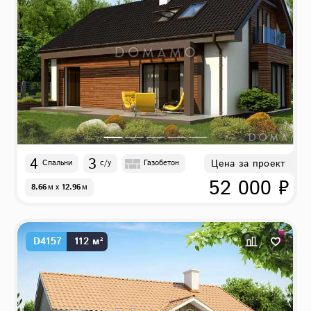
4
3
Цена за проект
Спальни
с/у
Газобетон
52 000 ₽
8.66
м
x
12.96
м
D4157
112 м²