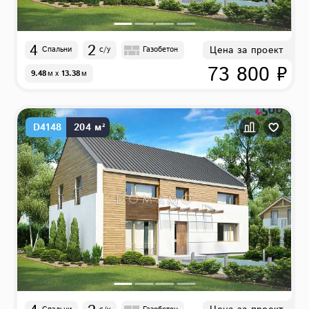
4
2
Цена за проект
Спальни
с/у
Газобетон
73 800 ₽
9.48
м
x
13.38
м
D4148
204 м²