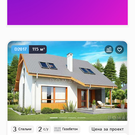
D2017
115 м²
3
2
Цена за проект
Спальни
с/у
Газобетон