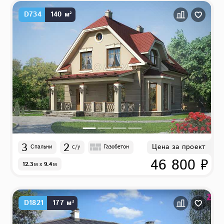
D734
140 м²
3
2
Цена за проект
Спальни
с/у
Газобетон
46 800 ₽
12.3
м
x
9.4
м
D1821
177 м²