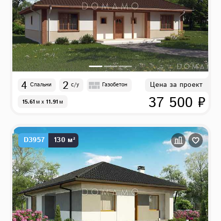
4
2
Цена за проект
Спальни
с/у
Газобетон
37 500 ₽
15.61
м
x
11.91
м
D3957
130 м²