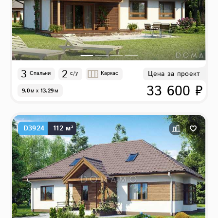
3
2
Цена за проект
Спальни
с/у
Каркас
33 600 ₽
9.0
м
x
13.29
м
D3924
112 м²