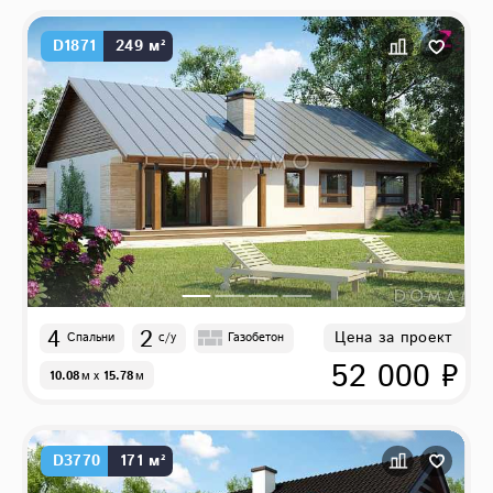
D1871
249 м²
4
2
Цена за проект
Спальни
с/у
Газобетон
52 000 ₽
10.08
м
x
15.78
м
D3770
171 м²