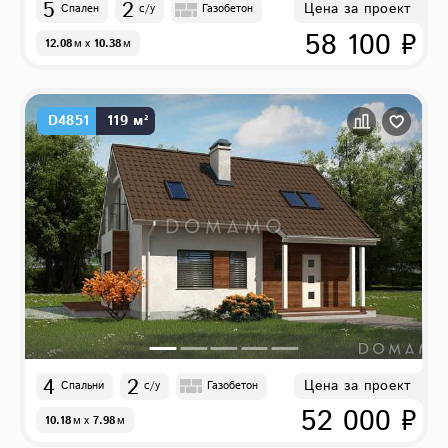
5
2
Цена за проект
Спален
с/у
Газобетон
58 100 ₽
12.08
м
x
10.38
м
D4851
119 м²
4
2
Цена за проект
Спальни
с/у
Газобетон
52 000 ₽
10.18
м
x
7.98
м