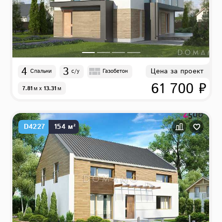
4
3
Цена за проект
Спальни
с/у
Газобетон
61 700 ₽
7.81
м
x
13.31
м
D4227
154 м²