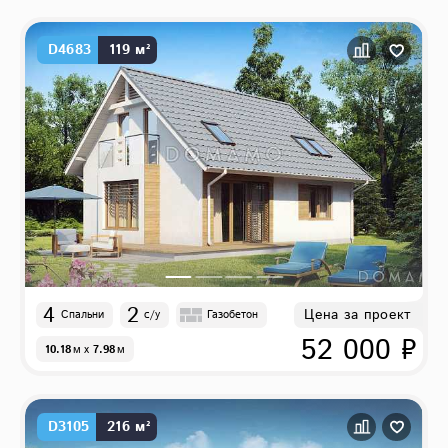
D4683
119 м²
4
2
Цена за проект
Спальни
с/у
Газобетон
52 000 ₽
10.18
м
x
7.98
м
D3105
216 м²