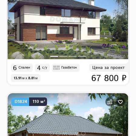
6
4
Цена за проект
Спален
с/у
Газобетон
67 800 ₽
13.91
м
x
8.81
м
D1824
110 м²