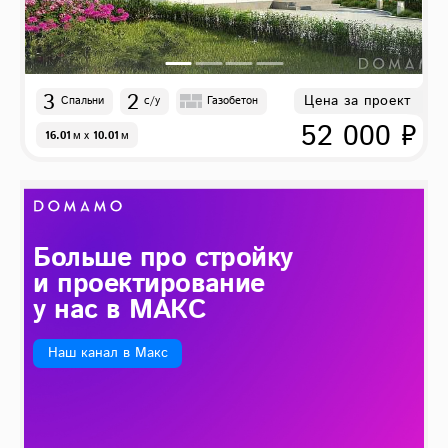
3
2
Цена за проект
Спальни
с/у
Газобетон
52 000 ₽
16.01
м
x
10.01
м
Больше про стройку
и проектирование
у нас в МАКС
Наш канал в Макс