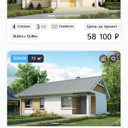
4
3
Цена за проект
Спальни
с/у
Газобетон
58 100 ₽
10.63
м
x
12.49
м
D2434
72 м²