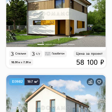
3
3
Цена за проект
Спальни
с/у
Газобетон
58 100 ₽
10.91
м
x
7.91
м
D3982
167 м²