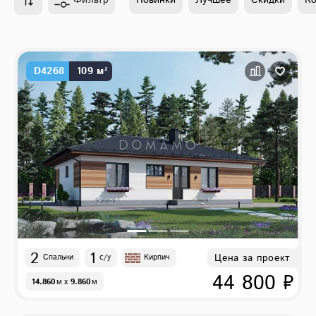
Фильтр
Новинки
Лучшее
Скидки
К
D4268
109 м²
2
1
Цена за проект
Спальни
с/у
Кирпич
44 800 ₽
14.860
м
x
9.860
м