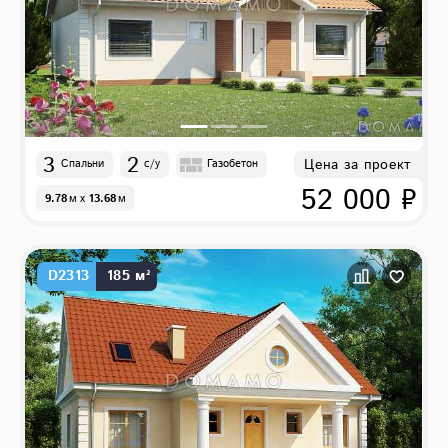
3
2
Цена за проект
Спальни
с/у
Газобетон
52 000 ₽
9.78
м
x
13.68
м
D2313
185 м²