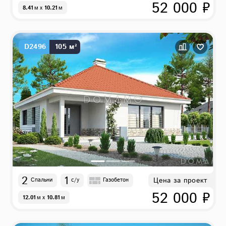
52 000 ₽
8.41
м
x
10.21
м
D2496
105 м²
2
1
Цена за проект
Спальни
с/у
Газобетон
52 000 ₽
12.01
м
x
10.81
м