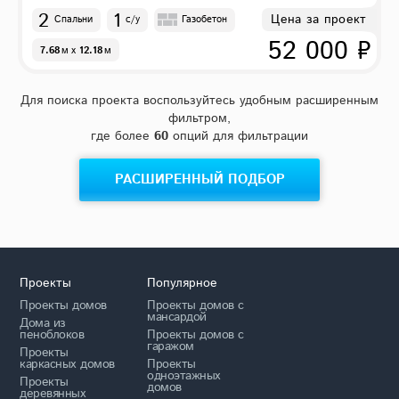
2
1
Цена за проект
Спальни
с/у
Газобетон
52 000 ₽
7.68
м
x
12.18
м
Для поиска проекта воспользуйтесь удобным расширенным
фильтром,
где более
60
опций для фильтрации
РАСШИРЕННЫЙ ПОДБОР
Проекты
Популярное
Проекты домов
Проекты домов с
мансардой
Дома из
пеноблоков
Проекты домов с
гаражом
Проекты
каркасных домов
Проекты
одноэтажных
Проекты
домов
деревянных