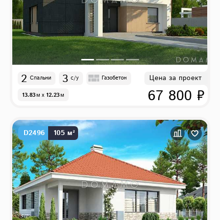
2
3
Цена за проект
Спальни
с/у
Газобетон
67 800 ₽
13.83
м
x
12.23
м
D2496
105 м²