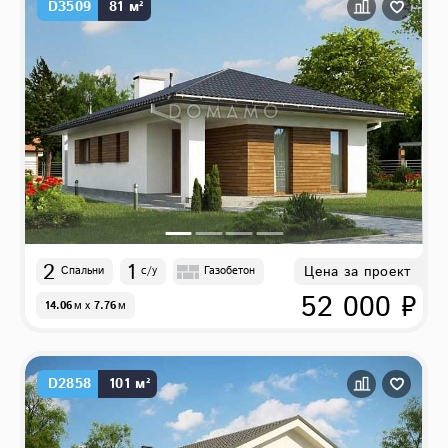
D3509
81 м²
2
1
Цена за проект
Спальни
с/у
Газобетон
52 000 ₽
14.06
м
x
7.76
м
D2858
101 м²