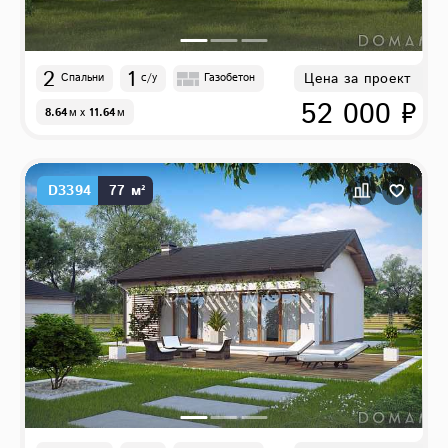
2
1
Цена за проект
Спальни
с/у
Газобетон
52 000 ₽
8.64
м
x
11.64
м
D3394
77 м²