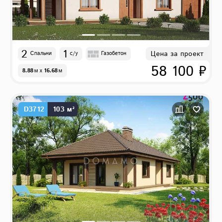
2
1
Цена за проект
Спальни
с/у
Газобетон
58 100 ₽
8.88
м
x
16.68
м
D3712
103 м²