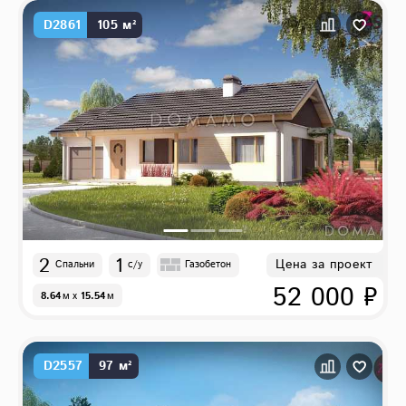
D2861
105 м²
2
1
Цена за проект
Спальни
с/у
Газобетон
52 000 ₽
8.64
м
x
15.54
м
D2557
97 м²