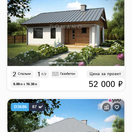
2
1
Цена за проект
Спальни
с/у
Газобетон
52 000 ₽
8.88
м
x
10.38
м
D3686
87 м²