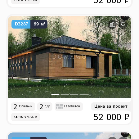
52 000 ₽
7.91
м
x
7.31
м
D3287
99 м²
2
2
Цена за проект
Спальни
с/у
Газобетон
52 000 ₽
14.9
м
x
9.26
м