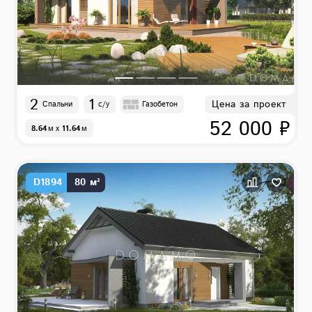
2
1
Цена за проект
Спальни
с/у
Газобетон
52 000 ₽
8.64
м
x
11.64
м
D1894
80 м²