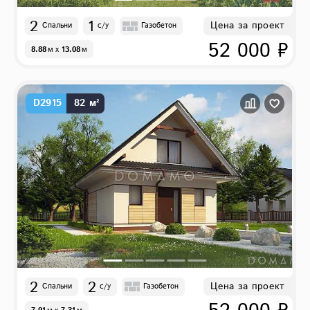
2
1
Цена за проект
Спальни
с/у
Газобетон
52 000 ₽
8.88
м
x
13.08
м
D2915
82 м²
2
2
Цена за проект
Спальни
с/у
Газобетон