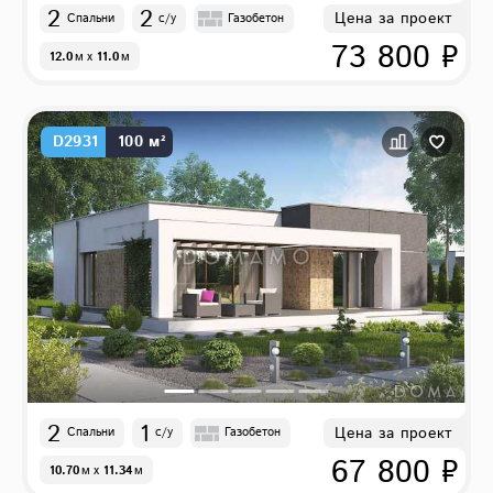
2
2
Цена за проект
Спальни
с/у
Газобетон
73 800 ₽
12.0
м
x
11.0
м
D2931
100 м²
2
1
Цена за проект
Спальни
с/у
Газобетон
67 800 ₽
10.70
м
x
11.34
м