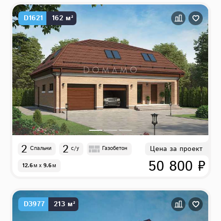
D1621
162 м²
2
2
Цена за проект
Спальни
с/у
Газобетон
50 800 ₽
12.6
м
x
9.6
м
D3977
213 м²