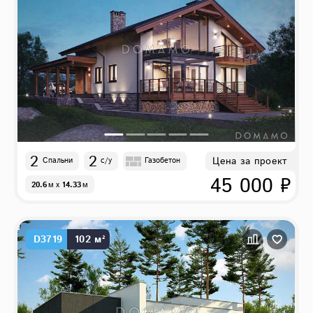
2
2
Цена за проект
Спальни
с/у
Газобетон
45 000 ₽
20.6
м
x
14.33
м
D3719
102 м²