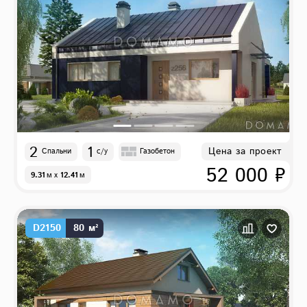
2
1
Цена за проект
Спальни
с/у
Газобетон
52 000 ₽
9.31
м
x
12.41
м
D2150
80 м²