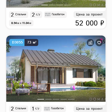
2
2
Цена за проект
Спальни
с/у
Газобетон
52 000 ₽
8.94
м
x
11.04
м
D3055
73 м²
2
1
Цена за проект
Спальни
с/у
Газобетон