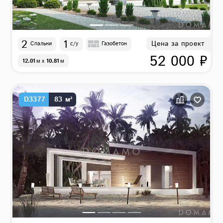
2
1
Цена за проект
Спальни
с/у
Газобетон
52 000 ₽
12.01
м
x
10.81
м
D3377
83 м²