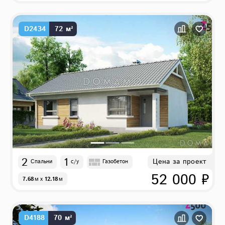
D2434
72 м²
2
1
Цена за проект
Спальни
с/у
Газобетон
52 000 ₽
7.68
м
x
12.18
м
D4188
70 м²