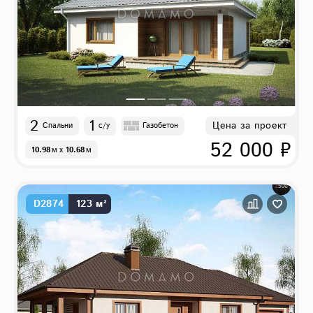
2
1
Цена за проект
Спальни
с/у
Газобетон
52 000 ₽
10.98
м
x
10.68
м
D2874
123 м²