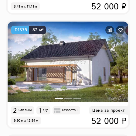
52 000 ₽
8.41
м
x
11.11
м
D1375
87 м²
2
1
Цена за проект
Спальни
с/у
Газобетон
52 000 ₽
9.90
м
x
12.54
м