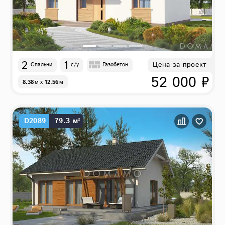
2
1
Цена за проект
Спальни
с/у
Газобетон
52 000 ₽
8.38
м
x
12.56
м
D2089
79.3 м²