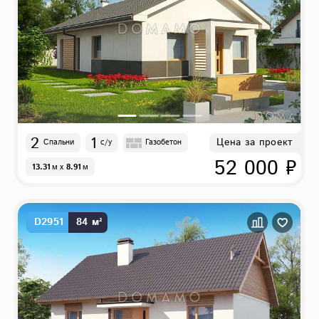
2
1
Цена за проект
Спальни
с/у
Газобетон
52 000 ₽
13.31
м
x
8.91
м
D2951
84 м²