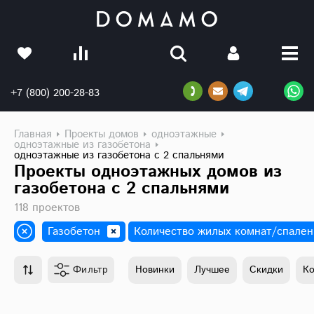
+7 (800) 200-28-83
Главная
Проекты домов
одноэтажные
одноэтажные из газобетона
одноэтажные из газобетона с 2 спальнями
Проекты одноэтажных домов из
газобетона с 2 спальнями
118 проектов
Газобетон
Количество жилых комнат/спален
Фильтр
Новинки
Лучшее
Скидки
К