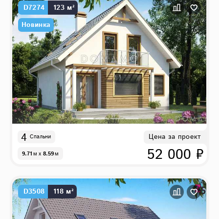
D7274
123 м²
Новинка
4
Цена за проект
Спальни
52 000 ₽
9.71
м
x
8.59
м
D3508
118 м²