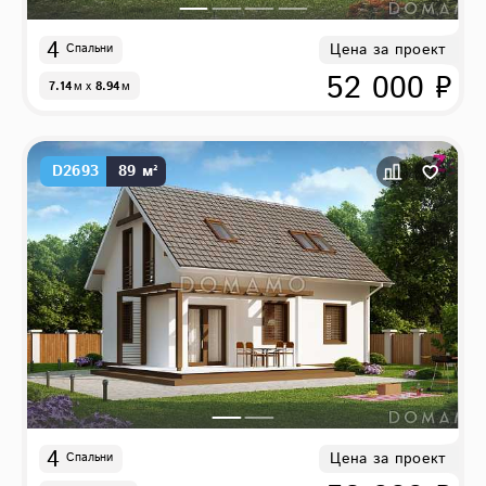
4
Цена за проект
Спальни
52 000 ₽
7.14
м
x
8.94
м
D2693
89 м²
4
Цена за проект
Спальни