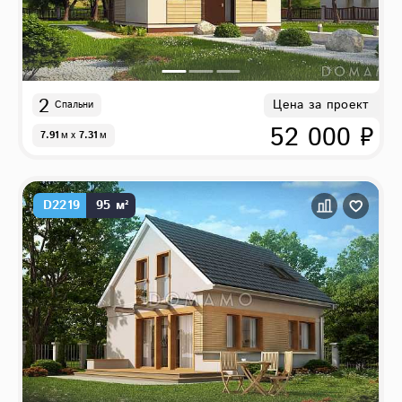
2
Цена за проект
Спальни
52 000 ₽
7.91
м
x
7.31
м
D2219
95 м²