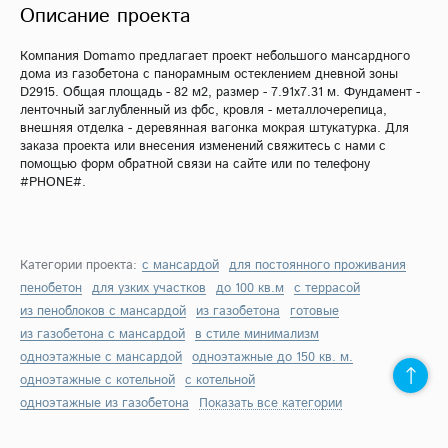
Описание проекта
Компания Domamo предлагает проект небольшого мансардного
дома из газобетона с панорамным остеклением дневной зоны
D2915. Общая площадь - 82 м2, размер - 7.91х7.31 м. Фундамент -
ленточный заглубленный из фбс, кровля - металлочерепица,
внешняя отделка - деревянная вагонка мокрая штукатурка. Для
заказа проекта или внесения изменений свяжитесь с нами с
помощью форм обратной связи на сайте или по телефону
#PHONE#.
Категории проекта:
с мансардой
для постоянного проживания
пенобетон
для узких участков
до 100 кв.м
с террасой
из пеноблоков с мансардой
из газобетона
готовые
из газобетона с мансардой
в стиле минимализм
одноэтажные с мансардой
одноэтажные до 150 кв. м.
одноэтажные с котельной
с котельной
одноэтажные из газобетона
Показать все категории