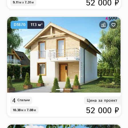
52 000 ₽
9.11
м
x
7.31
м
D1870
113 м²
4
Цена за проект
Спальни
52 000 ₽
10.38
м
x
7.08
м