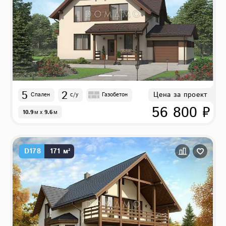
5
2
Цена за проект
Спален
с/у
Газобетон
56 800 ₽
10.9
м
x
9.6
м
D178
171 м²