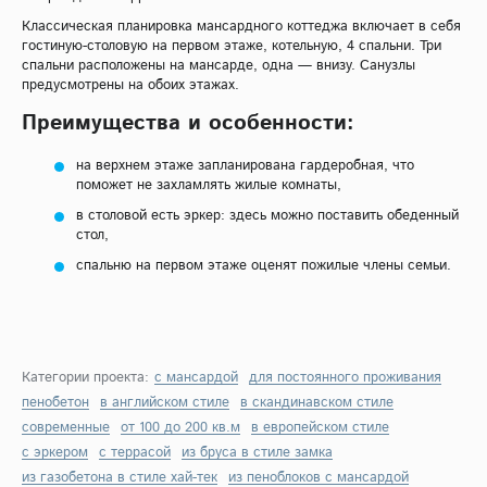
Классическая планировка мансардного коттеджа включает в себя
гостиную-столовую на первом этаже, котельную, 4 спальни. Три
спальни расположены на мансарде, одна — внизу. Санузлы
предусмотрены на обоих этажах.
Преимущества и особенности:
на верхнем этаже запланирована гардеробная, что
поможет не захламлять жилые комнаты,
в столовой есть эркер: здесь можно поставить обеденный
стол,
спальню на первом этаже оценят пожилые члены семьи.
Категории проекта:
с мансардой
для постоянного проживания
пенобетон
в английском стиле
в скандинавском стиле
современные
от 100 до 200 кв.м
в европейском стиле
с эркером
с террасой
из бруса в стиле замка
из газобетона в стиле хай-тек
из пеноблоков с мансардой