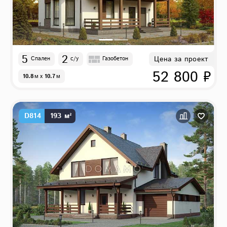
5
2
Цена за проект
Спален
с/у
Газобетон
52 800 ₽
10.8
м
x
10.7
м
D814
193 м²