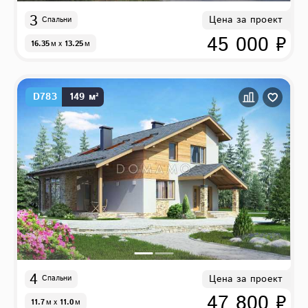
3
Цена за проект
Спальни
45 000 ₽
16.35
м
x
13.25
м
D783
149 м²
4
Цена за проект
Спальни
47 800 ₽
11.7
м
x
11.0
м