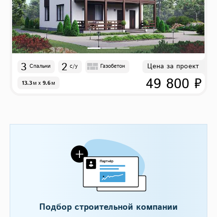
3
2
Цена за проект
Спальни
с/у
Газобетон
49 800 ₽
13.3
м
x
9.6
м
Подбор строительной компании