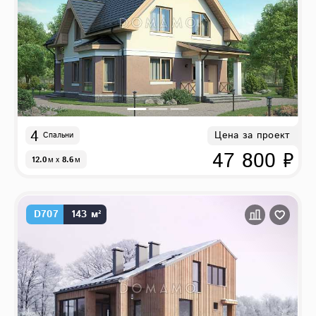
4
Цена за проект
Спальни
47 800 ₽
12.0
м
x
8.6
м
D707
143 м²