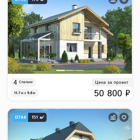
4
Цена за проект
Спальни
50 800 ₽
11.7
м
x
9.8
м
D744
151 м²