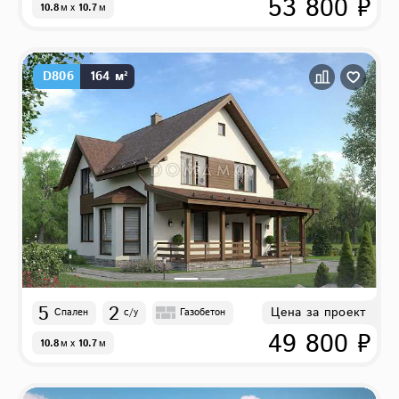
53 800 ₽
10.8
м
x
10.7
м
D806
164 м²
5
2
Цена за проект
Спален
с/у
Газобетон
49 800 ₽
10.8
м
x
10.7
м