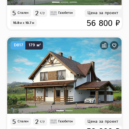
5
2
Цена за проект
Спален
с/у
Газобетон
56 800 ₽
10.8
м
x
10.7
м
D817
179 м²
5
2
Цена за проект
Спален
с/у
Газобетон