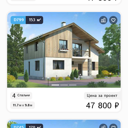
D799
153 м²
4
Цена за проект
Спальни
47 800 ₽
11.7
м
x
9.8
м
D745
170 м²