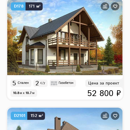
D178
171 м²
5
2
Цена за проект
Спален
с/у
Газобетон
52 800 ₽
10.8
м
x
10.7
м
D2101
152 м²