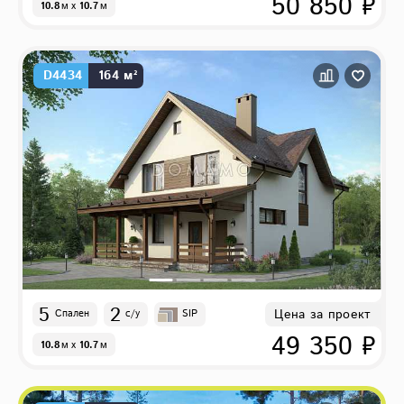
50 850 ₽
10.8
м
x
10.7
м
D4434
164 м²
5
2
Цена за проект
Спален
с/у
SIP
49 350 ₽
10.8
м
x
10.7
м