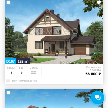
D167
192 м²
Стоимость
спальн.
вар.
матер.
проекта
5
9
56 800 ₽
Нет комментариев