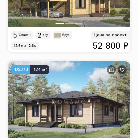
5
2
Цена за проект
Спален
с/у
Брус
52 800 ₽
12.6
м
x
12.6
м
D5373
124 м²