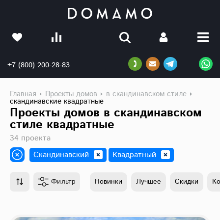
+7 (800) 200-28-83
Главная
Проекты домов
в скандинавском стиле
скандинавские квадратные
Проекты домов в скандинавском
стиле квадратные
34 проекта
Скандинавский
Квадратный
Фильтр
Новинки
Лучшее
Скидки
К