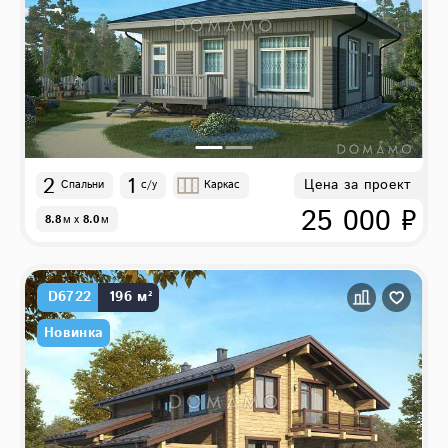
2
1
Цена за проект
Спальни
с/у
Каркас
25 000 ₽
8.8
м
x
8.0
м
D6722
196 м²
Новинка