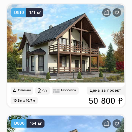
D810
171 м²
4
2
Цена за проект
Спальни
с/у
Газобетон
50 800 ₽
10.8
м
x
10.7
м
D806
164 м²