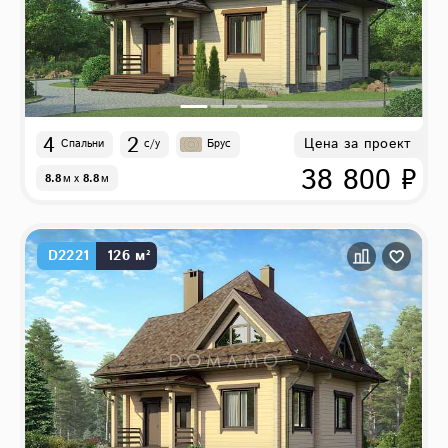
4
2
Цена за проект
Спальни
с/у
Брус
38 800 ₽
8.8
м
x
8.8
м
D2221
126 м²