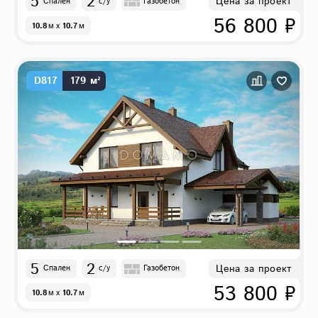
5
2
Цена за проект
Спален
с/у
Газобетон
56 800 ₽
10.8
м
x
10.7
м
D817
179 м²
5
2
Цена за проект
Спален
с/у
Газобетон
53 800 ₽
10.8
м
x
10.7
м