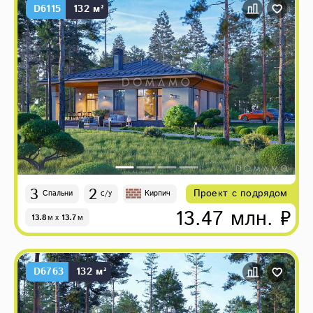
D6115
132 м²
3
2
Проект с подрядом
Спальни
с/у
Кирпич
13.47 млн. ₽
13.8
м
x
13.7
м
D6763
132 м²