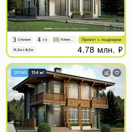
3
4
Проект с подрядом
Спальни
с/у
Клеены
й брус
4.78 млн. ₽
11.3
м
x
8.2
м
D1763
154 м²