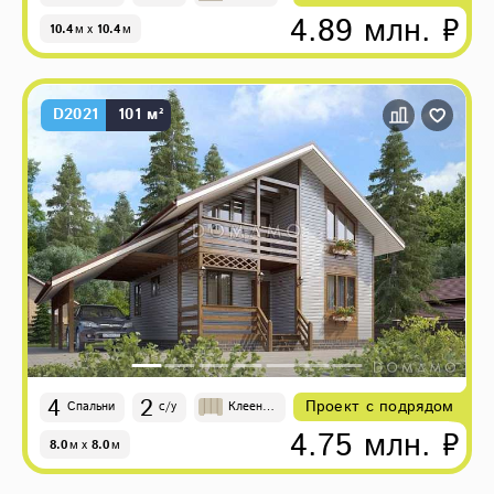
4.89 млн. ₽
10.4
м
x
10.4
м
D2021
101 м²
4
2
Проект с подрядом
Спальни
с/у
Клеены
й брус
4.75 млн. ₽
8.0
м
x
8.0
м