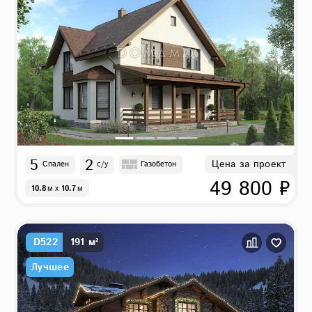
5
2
Цена за проект
Спален
с/у
Газобетон
49 800 ₽
10.8
м
x
10.7
м
D522
191 м²
Лучшее