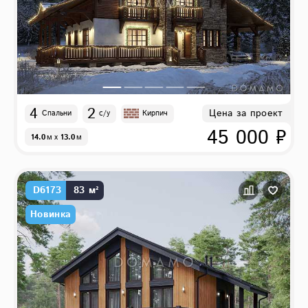
4
2
Цена за проект
Спальни
с/у
Кирпич
45 000 ₽
14.0
м
x
13.0
м
D6173
83 м²
Новинка