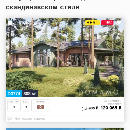
скандинавском стиле
BEST
– 15%
D3774
308 м²
Стоимость
спальн.
вар.
матер.
проекта
129 965 ₽
3
3
152 900 ₽
Нет комментариев