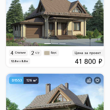
4
2
Цена за проект
Спальни
с/у
Брус
41 800 ₽
12.8
м
x
8.8
м
D1553
126 м²