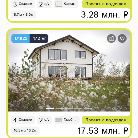
3
2
Проект с подрядом
Спальни
с/у
Каркас
3.28 млн. ₽
8.7
м
x
8.0
м
D1825
172 м²
4
2
Проект с подрядом
Спальни
с/у
Газобет
он
17.53 млн. ₽
10.5
м
x
10.2
м