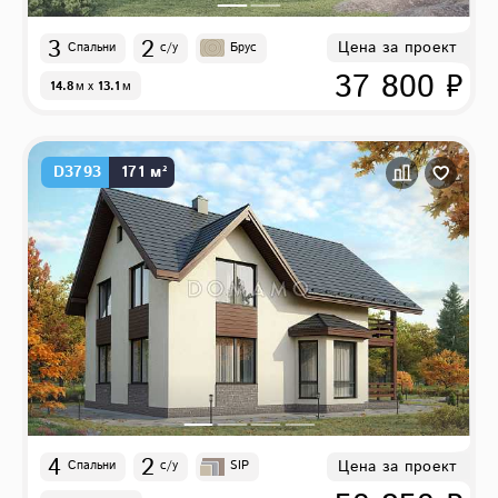
3
2
Цена за проект
Спальни
с/у
Брус
37 800 ₽
14.8
м
x
13.1
м
D3793
171 м²
4
2
Цена за проект
Спальни
с/у
SIP