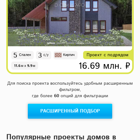
5
3
Проект с подрядом
Спален
с/у
Кирпич
16.69 млн. ₽
11.6
м
x
9.9
м
Для поиска проекта воспользуйтесь удобным расширенным
фильтром,
где более
60
опций для фильтрации
РАСШИРЕННЫЙ ПОДБОР
Популярные проекты домов в