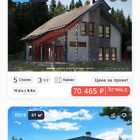
5
3
Цена за проект
Спален
с/у
Каркас
70 465 ₽
82 900 ₽
11.6
м
x
9.9
м
D578
61 м²