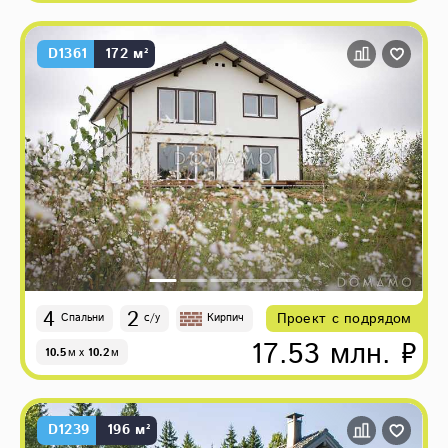
D1361
172 м²
4
2
Проект с подрядом
Спальни
с/у
Кирпич
17.53 млн. ₽
10.5
м
x
10.2
м
D1239
196 м²