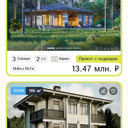
3
2
Проект с подрядом
Спальни
с/у
Каркас
13.47 млн. ₽
13.8
м
x
13.7
м
D249
186 м²