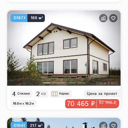
D1873
188 м²
4
2
Цена за проект
Спальни
с/у
Каркас
70 465 ₽
82 900 ₽
10.5
м
x
10.2
м
D1041
217 м²