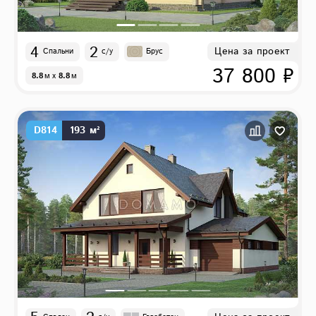
4
2
Цена за проект
Спальни
с/у
Брус
37 800 ₽
8.8
м
x
8.8
м
D814
193 м²