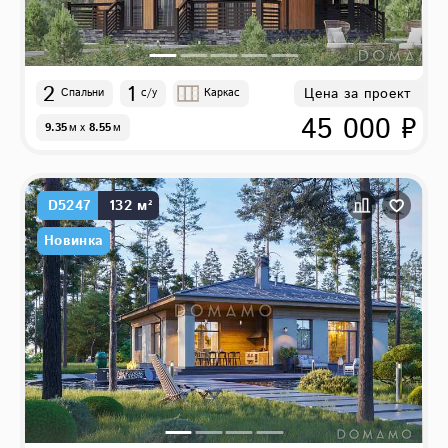
2
1
Цена за проект
Спальни
с/у
Каркас
45 000 ₽
9.35
м
x
8.55
м
D5247
132 м²
Новинка