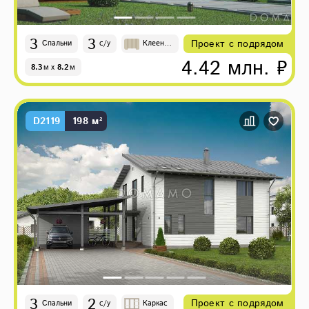
3
3
Проект с подрядом
Спальни
с/у
Клеены
й брус
4.42 млн. ₽
8.3
м
x
8.2
м
D2119
198 м²
3
2
Проект с подрядом
Спальни
с/у
Каркас