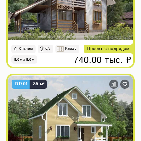
4
2
Проект с подрядом
Спальни
с/у
Каркас
740.00 тыс. ₽
8.0
м
x
8.0
м
D1701
86 м²