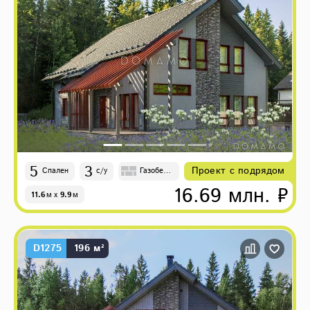
5
3
Проект с подрядом
Спален
с/у
Газобето
н
16.69 млн. ₽
11.6
м
x
9.9
м
D1275
196 м²