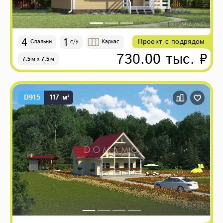
4
1
Проект с подрядом
Спальни
с/у
Каркас
730.00 тыс. ₽
7.5
м
x
7.5
м
D915
117 м²