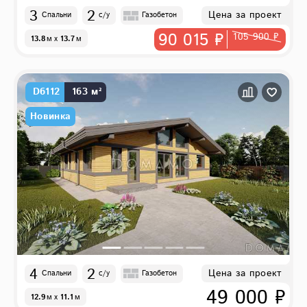
3
2
Цена за проект
Спальни
с/у
Газобетон
90 015 ₽
105 900 ₽
13.8
м
x
13.7
м
D6112
163 м²
Новинка
4
2
Цена за проект
Спальни
с/у
Газобетон
49 000 ₽
12.9
м
x
11.1
м