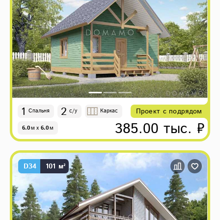
1
2
Проект с подрядом
Спальня
с/у
Каркас
385.00 тыс. ₽
6.0
м
x
6.0
м
D34
101 м²