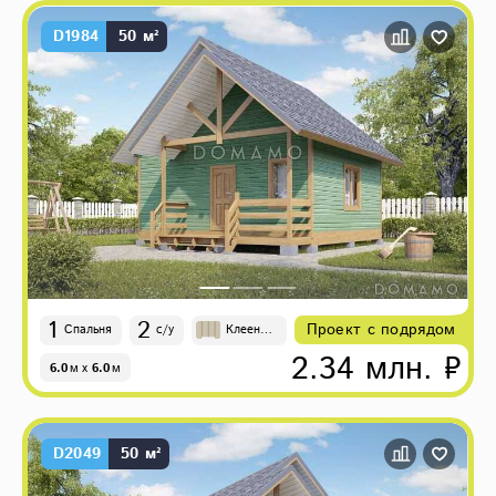
D1984
50 м²
1
2
Проект с подрядом
Спальня
с/у
Клееный
брус
2.34 млн. ₽
6.0
м
x
6.0
м
D2049
50 м²