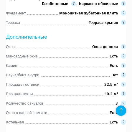
Газобетонные
,
Каркасно-обшивные
Фундамент
Монолитная ж/бетонная плита
Терраса
Терраса крытая
Дополнительные
Окна
Окна до пола
Мансардные окна
Есть
Камин
Есть
Сауна/баня внутри
Нет
Площадь гостиной
22.5 м²
Площадь кухни
10.2 м²
Количество санузлов
3
Окно в ванной комнате
Есть
Котельная
Есть