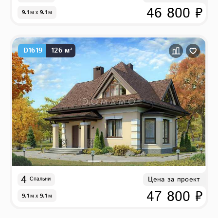
46 800 ₽
9.1
м
x
9.1
м
D1619
126 м²
4
Цена за проект
Спальни
47 800 ₽
9.1
м
x
9.1
м