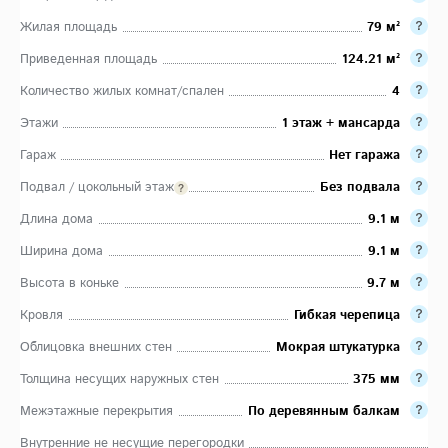
Жилая площадь
79 м²
Приведенная площадь
124.21 м²
Количество жилых комнат/спален
4
Этажи
1 этаж + мансарда
Гараж
Нет гаража
Подвал / цокольный этаж
Без подвала
Длина дома
9.1 м
Ширина дома
9.1 м
Высота в коньке
9.7 м
Кровля
Гибкая черепица
Облицовка внешних стен
Мокрая штукатурка
Толщина несущих наружных стен
375 мм
Межэтажные перекрытия
По деревянным балкам
Внутренние не несущие перегородки