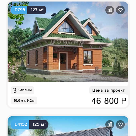
D795
123 м²
3
Цена за проект
Спальни
46 800 ₽
10.0
м
x
9.2
м
D4152
125 м²