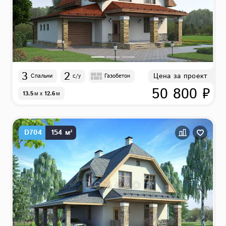
3
2
Цена за проект
Спальни
с/у
Газобетон
50 800 ₽
13.5
м
x
12.6
м
D704
154 м²