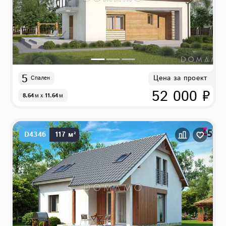
5
Цена за проект
Спален
52 000 ₽
8.64
м
x
11.64
м
D4346
117 м²