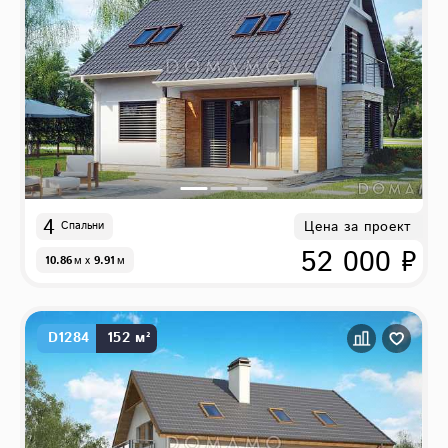
4
Цена за проект
Спальни
52 000 ₽
10.86
м
x
9.91
м
D1284
152 м²