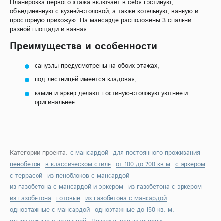
Планировка первого этажа включает в себя гостиную,
объединенную с кухней-столовой, а также котельную, ванную и
просторную прихожую. На мансарде расположены 3 спальни
разной площади и ванная.
Преимущества и особенности
санузлы предусмотрены на обоих этажах,
под лестницей имеется кладовая,
камин и эркер делают гостиную-столовую уютнее и
оригинальнее.
Категории проекта:
с мансардой
для постоянного проживания
пенобетон
в классическом стиле
от 100 до 200 кв.м
с эркером
с террасой
из пеноблоков с мансардой
из газобетона с мансардой и эркером
из газобетона с эркером
из газобетона
готовые
из газобетона с мансардой
одноэтажные с мансардой
одноэтажные до 150 кв. м.