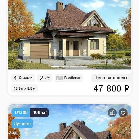
4
2
Цена за проект
Спальни
с/у
Газобетон
47 800 ₽
13.5
м
x
8.5
м
D1308
108 м²
Лучшее