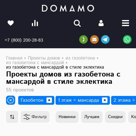
+7 (800) 200-28-83
Главная
Проекты домов
из газобетона
из газобетона с мансардой
из газобетона с мансардой в стиле эклектика
Проекты домов из газобетона с
мансардой в стиле эклектика
55 проектов
Газобетон
1 этаж + мансарда
2 этажа +
Фильтр
Новинки
Лучшее
Скидки
К