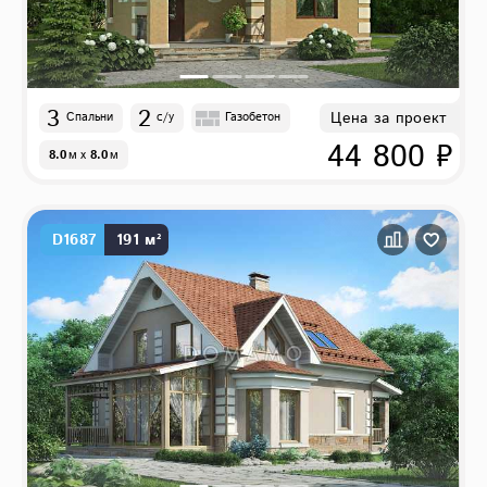
3
2
Цена за проект
Спальни
с/у
Газобетон
44 800 ₽
8.0
м
x
8.0
м
D1687
191 м²