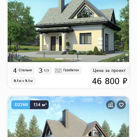
4
3
Цена за проект
Спальни
с/у
Газобетон
46 800 ₽
9.1
м
x
9.1
м
D2260
134 м²