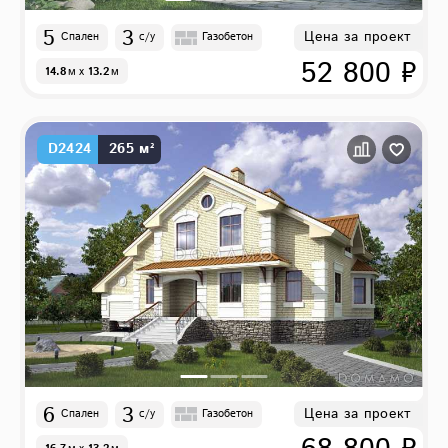
5
3
Цена за проект
Спален
с/у
Газобетон
52 800 ₽
14.8
м
x
13.2
м
D2424
265 м²
6
3
Цена за проект
Спален
с/у
Газобетон