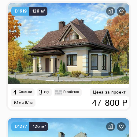
D1619
126 м²
4
3
Цена за проект
Спальни
с/у
Газобетон
47 800 ₽
9.1
м
x
9.1
м
D1277
126 м²