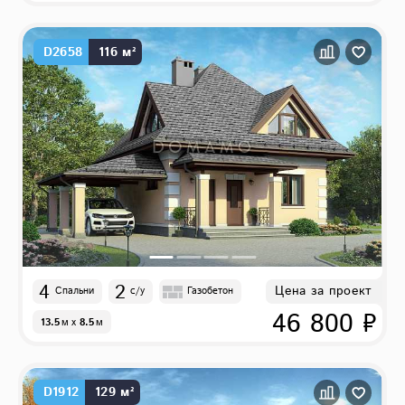
D2658
116 м²
4
2
Цена за проект
Спальни
с/у
Газобетон
46 800 ₽
13.5
м
x
8.5
м
D1912
129 м²