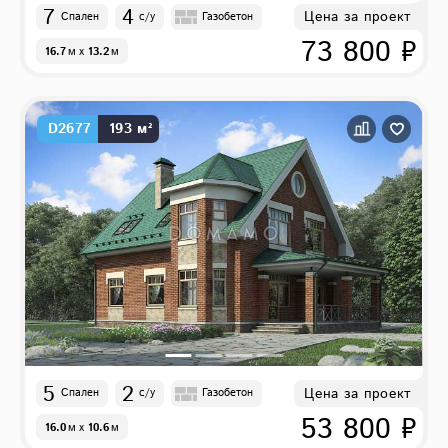
7
4
Цена за проект
Спален
с/у
Газобетон
73 800 ₽
16.7
м
x
13.2
м
D2677
193 м²
5
2
Цена за проект
Спален
с/у
Газобетон
53 800 ₽
16.0
м
x
10.6
м