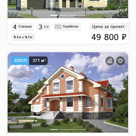
4
3
Цена за проект
Спальни
с/у
Газобетон
49 800 ₽
9.1
м
x
9.1
м
D2515
371 м²