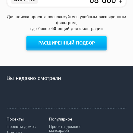
68 800 ₽
16.7
м
x
13.2
м
D1698
206 м²
4
3
Цена за проект
Спальни
с/у
Газобетон
53 800 ₽
15.8
м
x
10.8
м