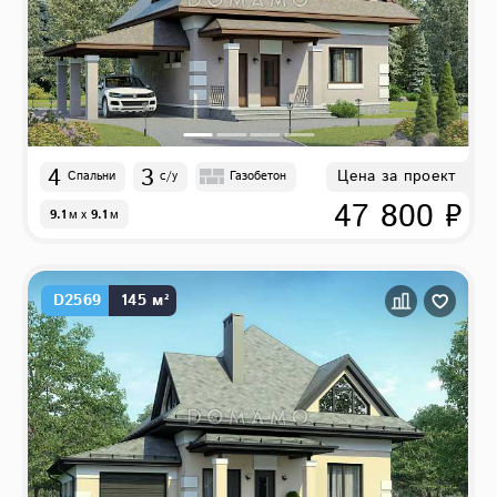
4
3
Цена за проект
Спальни
с/у
Газобетон
47 800 ₽
9.1
м
x
9.1
м
D2569
145 м²