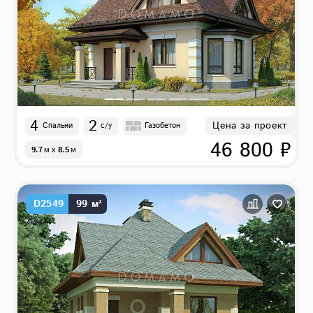
4
2
Цена за проект
Спальни
с/у
Газобетон
46 800 ₽
9.7
м
x
8.5
м
D2549
99 м²