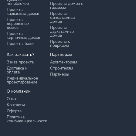
D797
409 м²
5
5
Цена за проект
Спален
с/у
Газобетон
74 800 ₽
16.5
м
x
16.3
м
D795
123 м²