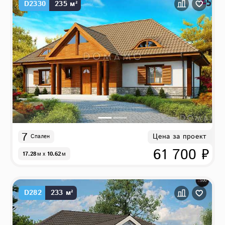
D2330
235 м²
7
Цена за проект
Спален
61 700 ₽
17.28
м
x
10.62
м
D282
233 м²