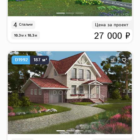
4
Цена за проект
Спальни
27 000 ₽
10.3
м
x
10.3
м
D1992
187 м²