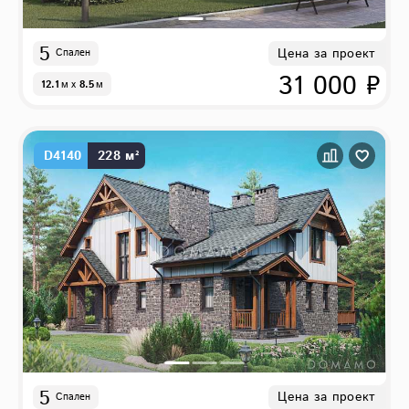
5
Цена за проект
Спален
31 000 ₽
12.1
м
x
8.5
м
D4140
228 м²
5
Цена за проект
Спален