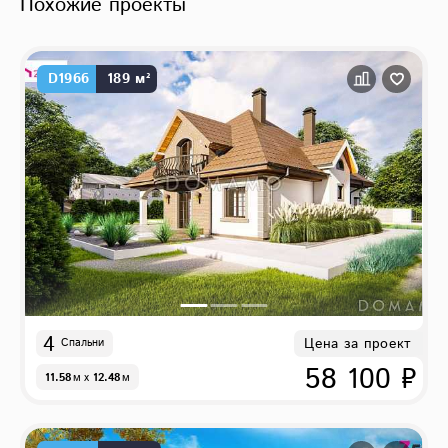
Похожие проекты
D1966
189 м²
4
Цена за проект
Спальни
58 100 ₽
11.58
м
x
12.48
м