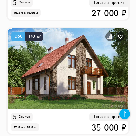
5
Цена за проект
Спален
27 000 ₽
15.3
м
x
10.05
м
D56
170 м²
5
Цена за проект
Спален
35 000 ₽
12.0
м
x
10.0
м