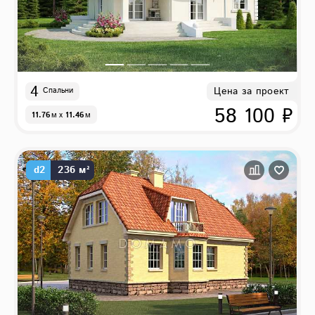
4
Цена за проект
Спальни
58 100 ₽
11.76
м
x
11.46
м
d2
236 м²