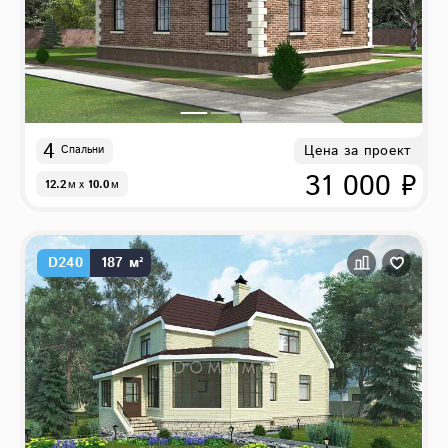
4
Цена за проект
Спальни
31 000 ₽
12.2
м
x
10.0
м
D240
187 м²