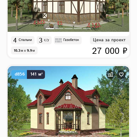
4
3
Цена за проект
Спальни
с/у
Газобетон
27 000 ₽
10.3
м
x
9.9
м
d856
141 м²