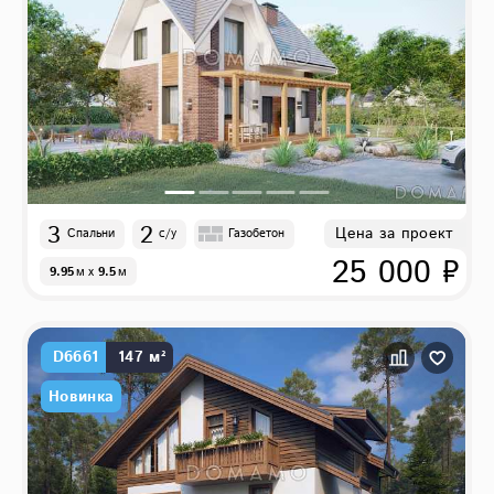
3
2
Цена за проект
Спальни
с/у
Газобетон
25 000 ₽
9.95
м
x
9.5
м
D6661
147 м²
Новинка