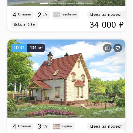
4
2
Цена за проект
Спальни
с/у
Газобетон
34 000 ₽
10.3
м
x
10.3
м
D234
134 м²
4
3
Цена за проект
Спальни
с/у
Кирпич