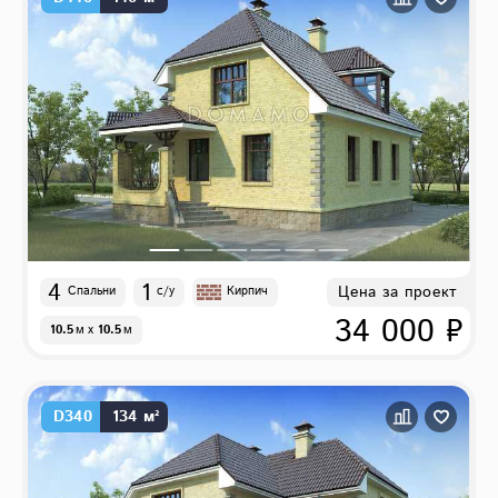
4
1
Цена за проект
Спальни
с/у
Кирпич
34 000 ₽
10.5
м
x
10.5
м
D340
134 м²