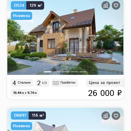
D534
129 м²
Новинка
4
2
Цена за проект
Спальни
с/у
Газобетон
26 000 ₽
10.44
м
x
9.74
м
D6897
116 м²
Новинка