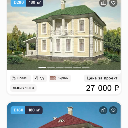
D280
180 м²
5
4
Цена за проект
Спален
с/у
Кирпич
27 000 ₽
10.0
м
x
10.0
м
D180
180 м²