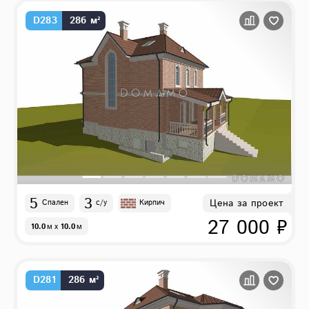
D283
286 м²
5
3
Цена за проект
Спален
с/у
Кирпич
27 000 ₽
10.0
м
x
10.0
м
D281
286 м²