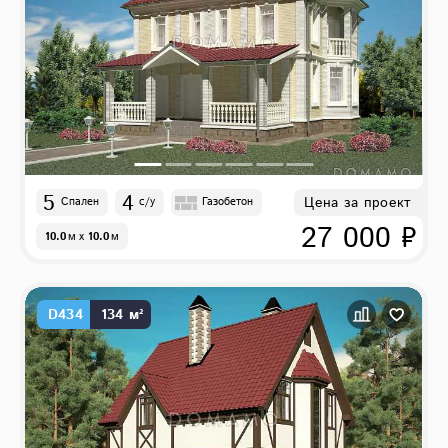
5
4
Цена за проект
Спален
с/у
Газобетон
27 000 ₽
10.0
м
x
10.0
м
D434
134 м²