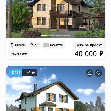
5
2
Цена за проект
Спален
с/у
Газобетон
40 000 ₽
10.2
м
x
10
м
D237
146 м²