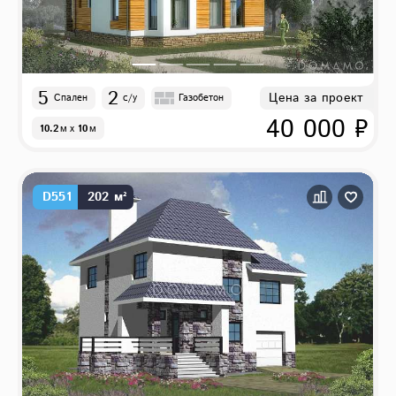
5
2
Цена за проект
Спален
с/у
Газобетон
40 000 ₽
10.2
м
x
10
м
D551
202 м²