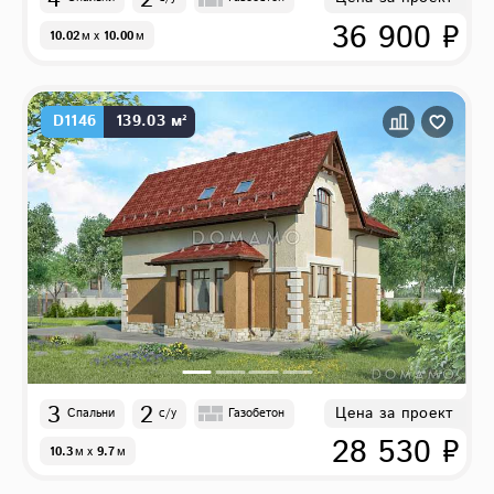
36 900 ₽
10.02
м
x
10.00
м
D1146
139.03 м²
3
2
Цена за проект
Спальни
с/у
Газобетон
28 530 ₽
10.3
м
x
9.7
м