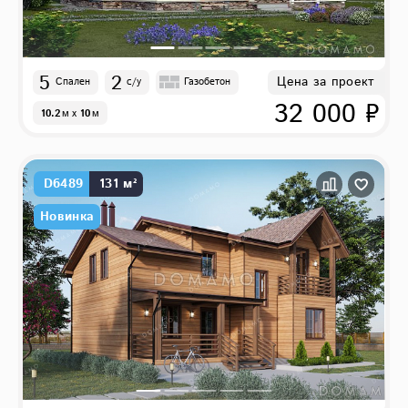
5
2
Цена за проект
Спален
с/у
Газобетон
32 000 ₽
10.2
м
x
10
м
D6489
131 м²
Новинка