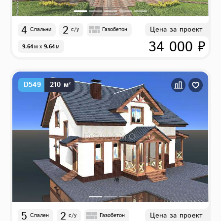
4
2
Цена за проект
Спальни
с/у
Газобетон
34 000 ₽
9.64
м
x
9.64
м
D549
210 м²
5
2
Цена за проект
Спален
с/у
Газобетон