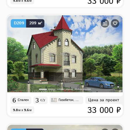
33 000 ₽
9.8
м
x
9.6
м
D209
209 м²
6
3
Цена за проект
Спален
с/у
Газобетон, Ка
ркасно-панель
33 000 ₽
9.8
м
x
9.6
м
ные