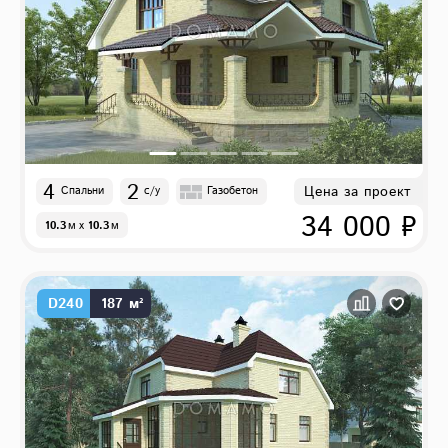
4
2
Цена за проект
Спальни
с/у
Газобетон
34 000 ₽
10.3
м
x
10.3
м
D240
187 м²