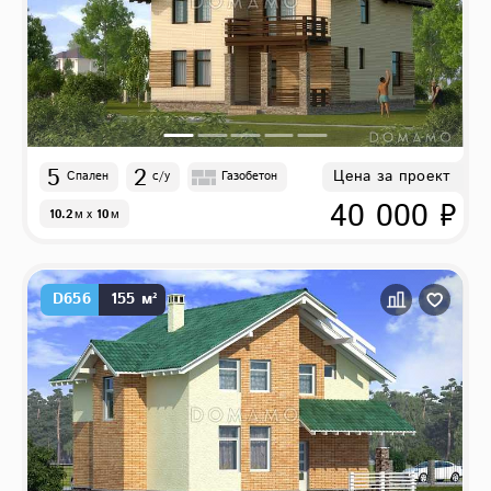
5
2
Цена за проект
Спален
с/у
Газобетон
40 000 ₽
10.2
м
x
10
м
D656
155 м²