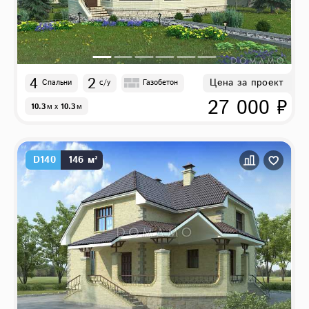
4
2
Цена за проект
Спальни
с/у
Газобетон
27 000 ₽
10.3
м
x
10.3
м
D140
146 м²