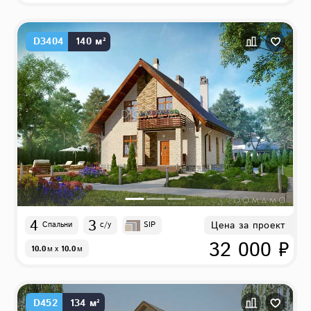
D3404
140 м²
4
3
Цена за проект
Спальни
с/у
SIP
32 000 ₽
10.0
м
x
10.0
м
D452
134 м²