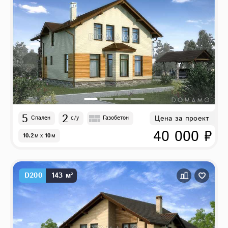
5
2
Цена за проект
Спален
с/у
Газобетон
40 000 ₽
10.2
м
x
10
м
D200
143 м²