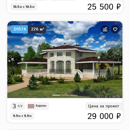
25 500 ₽
10.5
м
x
10.5
м
D1574
226 м²
3
Цена за проект
с/у
Кирпич
29 000 ₽
9.9
м
x
9.9
м