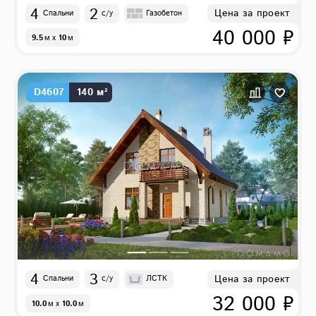
4
2
Цена за проект
Спальни
с/у
Газобетон
40 000 ₽
9.5
м
x
10
м
D4607
140 м²
4
3
Цена за проект
Спальни
с/у
ЛСТК
32 000 ₽
10.0
м
x
10.0
м