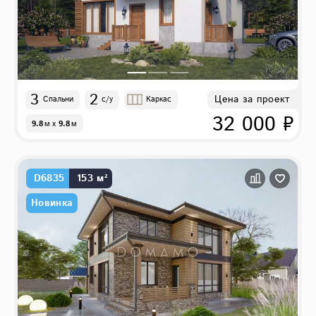
3
2
Цена за проект
Спальни
с/у
Каркас
32 000 ₽
9.8
м
x
9.8
м
D6835
153 м²
Новинка