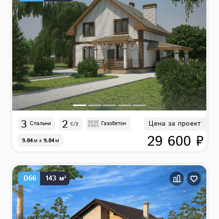
3
2
Цена за проект
Спальни
с/у
Газобетон
29 600 ₽
9.84
м
x
9.84
м
D66
143 м²