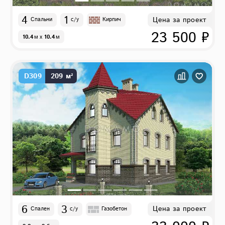
4
1
Цена за проект
Спальни
с/у
Кирпич
23 500 ₽
10.4
м
x
10.4
м
D309
209 м²
6
3
Цена за проект
Спален
с/у
Газобетон