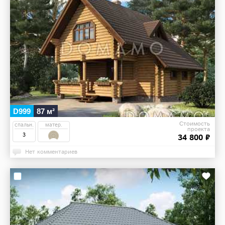
D999
87 м²
Стоимость
спальн.
матер.
проекта
3
34 800 ₽
Нет комментариев