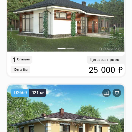
1
Цена за проект
Спальня
25 000 ₽
10
м
x
8
м
D2669
121 м²