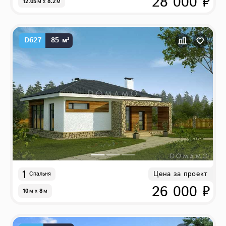
28 000 ₽
12.05
м
x
8.2
м
D627
85 м²
1
Цена за проект
Спальня
26 000 ₽
10
м
x
8
м