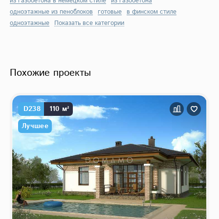
из газобетона в немецком стиле
из газобетона
одноэтажные из пеноблоков
готовые
в финском стиле
одноэтажные
Показать все категории
Похожие проекты
D238
110 м²
Лучшее