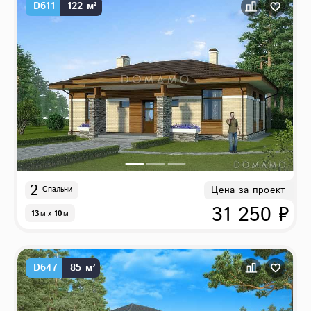
D611
122 м²
2
Цена за проект
Спальни
31 250 ₽
13
м
x
10
м
D647
85 м²