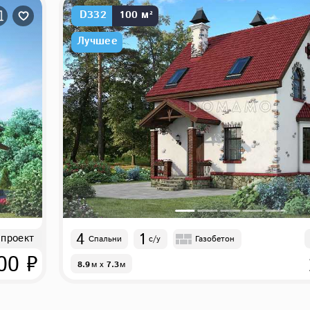
D332
100 м²
Лучшее
4
1
 проект
Спальни
с/у
Газобетон
00 ₽
8.9
м
x
7.3
м