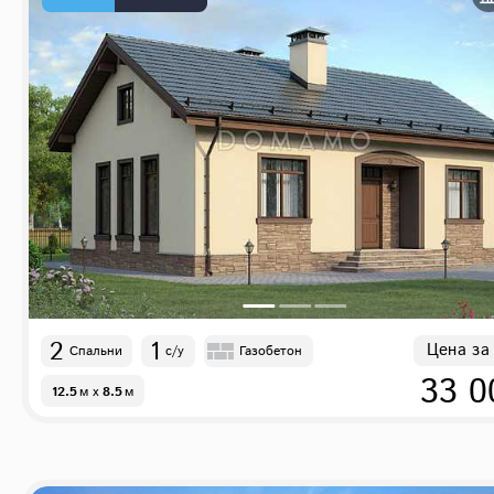
2
1
Цена за
Спальни
с/у
Газобетон
33 0
12.5
м
x
8.5
м