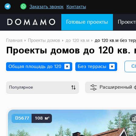
Заказать звонок
Контакты
Готовые проекты
Проект
Главная
Проекты домов
до 120 кв.м
до 120 кв.м без те
Проекты домов до 120 кв. 
С
Общая площадь до 120
Без террасы
Расширенный
Популярное
D5677
108 м²