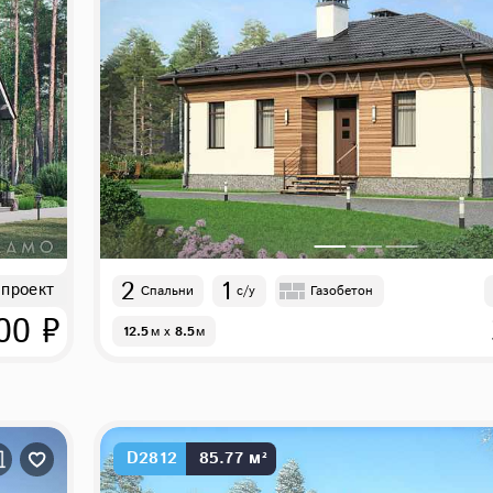
2
1
 проект
Спальни
с/у
Газобетон
00 ₽
12.5
м
x
8.5
м
D2812
85.77 м²