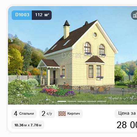
D1003
112 м²
4
2
Цена за
Спальни
с/у
Кирпич
28 0
10.36
м
x
7.76
м