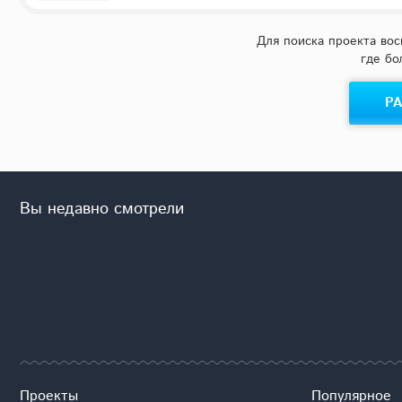
D103
100 м²
4
1
Цена за
Спальни
с/у
Каркас