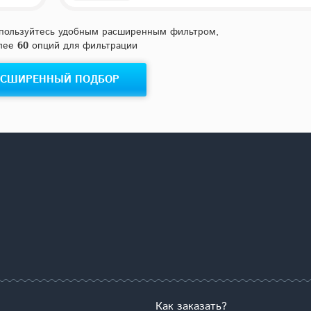
D100
100 м²
4
3
 проект
Спальни
с/у
Брус