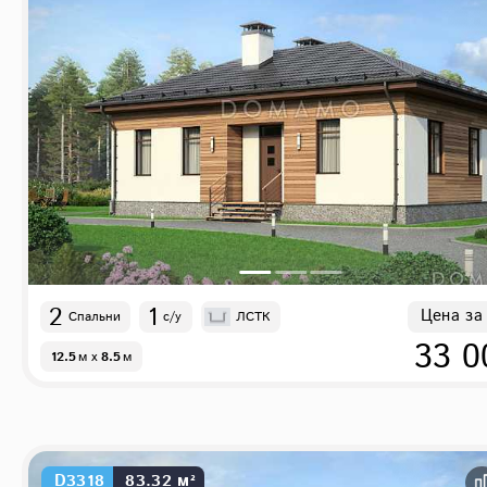
2
1
Цена за
Спальни
с/у
ЛСТК
33 0
12.5
м
x
8.5
м
D3318
83.32 м²