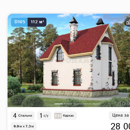
D105
112 м²
4
1
Цена за
Спальни
с/у
Каркас
28 0
9.9
м
x
7.3
м