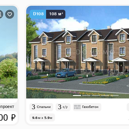
D108
108 м²
3
3
 проект
Спальни
с/у
Газобетон
00 ₽
9.6
м
x
5.9
м