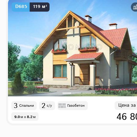
D685
119 м²
3
2
Цена за
Спальни
с/у
Газобетон
46 8
9.0
м
x
8.2
м