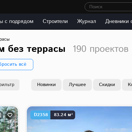
Поиск
ы с подрядом
Строители
Журнал
Дневники 
ррасы
м без террасы
190 проектов
бросить всё
фильтр
Новинки
Лучшее
Скидки
К
D2358
83.24 м²