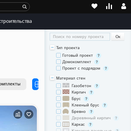
строительства
Поиск по номеру проекта
Тип проекта
Готовый проект
Домокомплект
Проект с подрядом
Материал стен
омплекты
Газобетон
Кирпич
Брус
Клееный брус
Бревно
Деревянный кирпич
Каркас