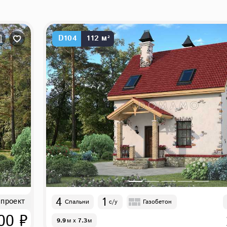
D104
112 м²
4
1
 проект
Спальни
с/у
Газобетон
00 ₽
9.9
м
x
7.3
м