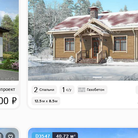
2
1
 проект
Спальни
с/у
Газобетон
00 ₽
12.5
м
x
8.5
м
D3547
40.72 м²