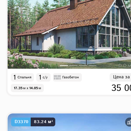
1
1
Цена за
Спальня
с/у
Газобетон
35 0
17.35
м
x
14.05
м
D3370
83.24 м²