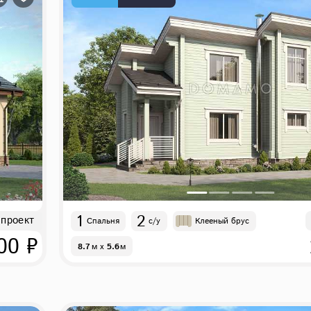
1
2
 проект
Спальня
с/у
Клееный брус
00 ₽
8.7
м
x
5.6
м