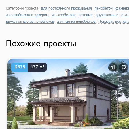
Категории проекта:
для постоянного проживания
пенобетон
фахвер
из газобетона с эркером
из газобетона
готовые
двухэтажные
с ко
двухэтажные из пеноблоков
дачные из пеноблоков
Показать все кат
Похожие проекты
D675
137 м²