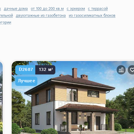
к
дачные дома
от 100 до 200 кв.м
с эркером
с террасой
тельной
двухэтажные из газобетона
из газосиликатных блоков
егории
D2687
132 м²
Лучшее