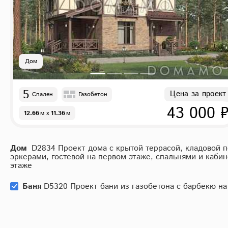
Дом
5
Цена за проект
Спален
Газобетон
43 000 
12.66
м
x
11.36
м
Дом
D2834 Проект дома с крытой террасой, кладовой п
эркерами, гостевой на первом этаже, спальнями и каби
этаже
Баня
D5320 Проект бани из газобетона с барбекю на