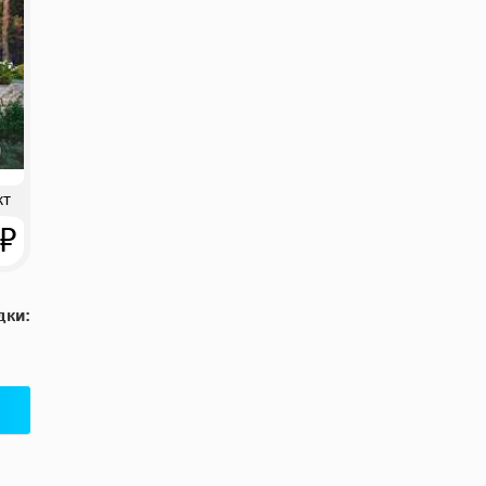
кт
 ₽
дки: