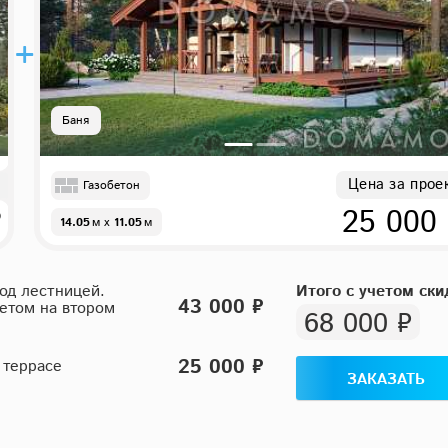
Баня
Цена за прое
Газобетон
₽
25 000
14.05
м
x
11.05
м
од лестницей.
Итого с учетом ски
43 000 ₽
нетом на втором
68 000 ₽
25 000 ₽
 террасе
ЗАКАЗАТЬ