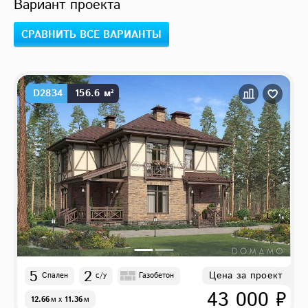
Вариант проекта
СРАВНИТЬ ВСЕ ВАРИАНТЫ
D2834
156.6 м²
5
2
Цена за проект
Спален
с/у
Газобетон
43 000 ₽
12.66
м
x
11.36
м