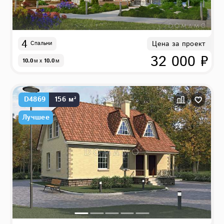
4
Цена за проект
Спальни
32 000 ₽
10.0
м
x
10.0
м
D4869
156 м²
Лучшее