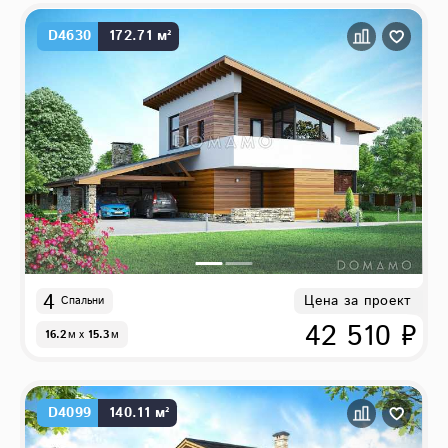
D4630
172.71 м²
4
Цена за проект
Спальни
42 510 ₽
16.2
м
x
15.3
м
D4099
140.11 м²