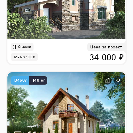
3
Цена за проект
Спальни
34 000 ₽
12.7
м
x
10.0
м
D4607
140 м²