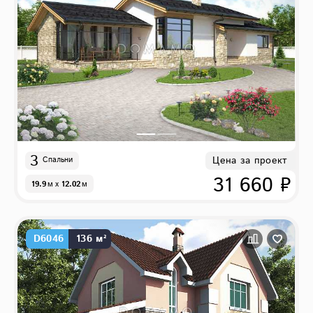
3
Цена за проект
Спальни
31 660 ₽
19.9
м
x
12.02
м
D6046
136 м²