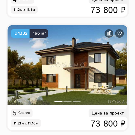
73 800 ₽
11.2
м
x
11.1
м
D4332
166 м²
5
Цена за проект
Спален
73 800 ₽
11.21
м
x
11.10
м