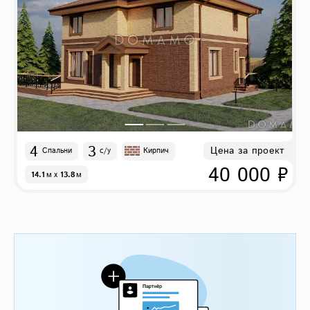
4
3
Цена за проект
Спальни
с/у
Кирпич
40 000 ₽
14.1
м
x
13.8
м