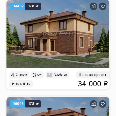
D4432
178 м²
4
3
Цена за проект
Спальни
с/у
Газобетон
34 000 ₽
14.1
м
x
13.8
м
D6068
178 м²