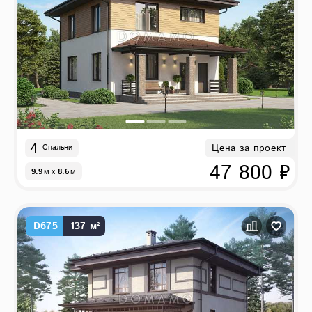
4
Цена за проект
Спальни
47 800 ₽
9.9
м
x
8.6
м
D675
137 м²