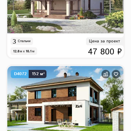
3
Цена за проект
Спальни
47 800 ₽
12.8
м
x
10.1
м
D4072
152 м²