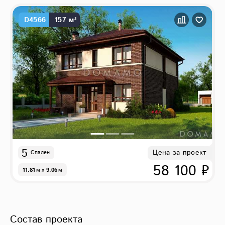
D4566
157 м²
5
Цена за проект
Спален
58 100 ₽
11.81
м
x
9.06
м
Состав проекта