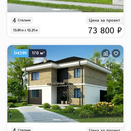
4
Цена за проект
Спальни
73 800 ₽
13.01
м
x
12.21
м
D4399
170 м²
4
Цена за проект
Спальни