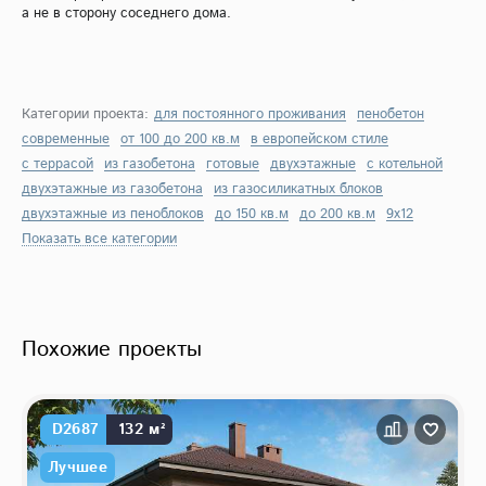
а не в сторону соседнего дома.
Категории проекта:
для постоянного проживания
пенобетон
современные
от 100 до 200 кв.м
в европейском стиле
с террасой
из газобетона
готовые
двухэтажные
с котельной
двухэтажные из газобетона
из газосиликатных блоков
двухэтажные из пеноблоков
до 150 кв.м
до 200 кв.м
9х12
Показать все категории
Похожие проекты
D2687
132 м²
Лучшее