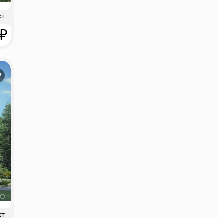
кт
 ₽
кт