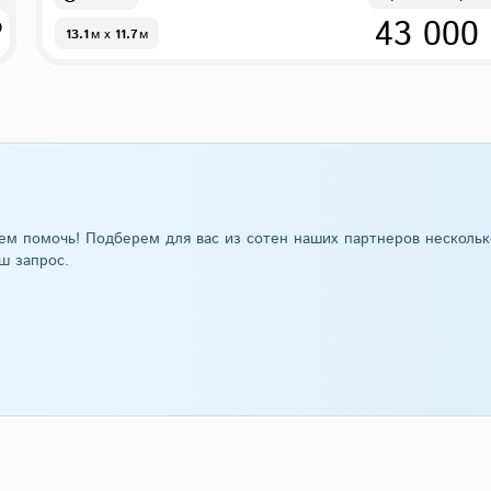
₽
43 000
13.1
м
x
11.7
м
ем помочь! Подберем для вас из сотен наших партнеров нескольк
ш запрос.