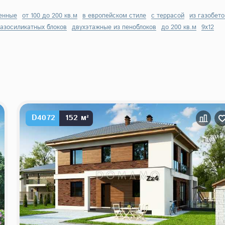
енные
от 100 до 200 кв.м
в европейском стиле
с террасой
из газобет
газосиликатных блоков
двухэтажные из пеноблоков
до 200 кв.м
9х12
D4072
152 м²