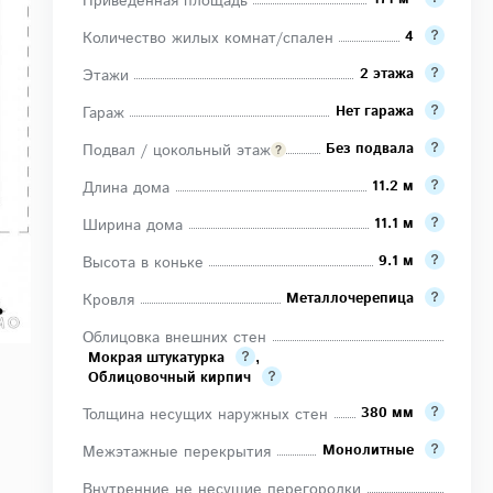
Приведенная площадь
4
Количество жилых комнат/спален
2 этажа
Этажи
Нет гаража
Гараж
Без подвала
Подвал / цокольный этаж
11.2 м
Длина дома
11.1 м
Ширина дома
9.1 м
Высота в коньке
Металлочерепица
Кровля
Облицовка внешних стен
Мокрая штукатурка
,
Облицовочный кирпич
380 мм
Толщина несущих наружных стен
Монолитные
Межэтажные перекрытия
Внутренние не несущие перегородки