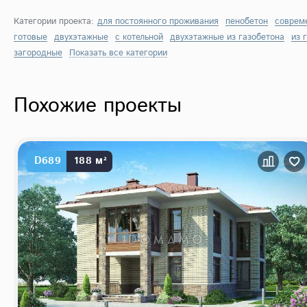
Категории проекта:
для постоянного проживания
пенобетон
соврем
готовые
двухэтажные
с котельной
двухэтажные из газобетона
из 
загородные
Показать все категории
Похожие проекты
D689
188 м²