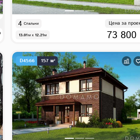
4
Цена за прое
Спальни
₽
73 800
13.01
м
x
12.21
м
D4566
157 м²