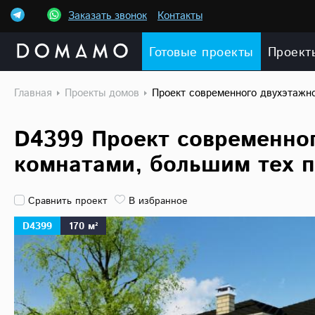
Заказать звонок
Контакты
Готовые проекты
Проект
Главная
Проекты домов
Проект современного двухэтажн
D4399 Проект современног
комнатами, большим тех 
Сравнить проект
В избранное
D4399
170 м²