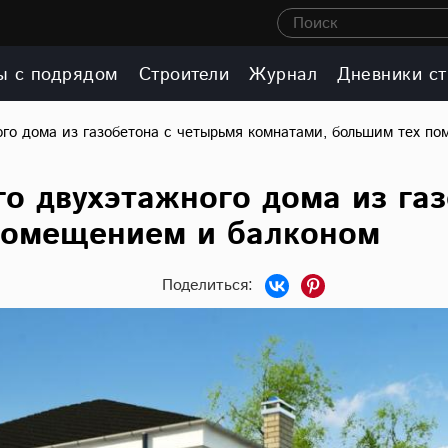
Поиск
ы с подрядом
Строители
Журнал
Дневники ст
ого дома из газобетона с четырьмя комнатами, большим тех п
о двухэтажного дома из га
помещением и балконом