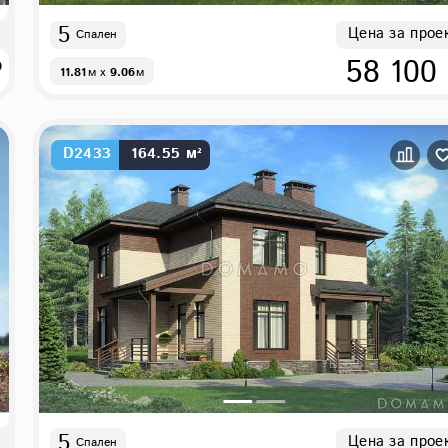
5
Цена за прое
Спален
₽
58 100
11.81
м
x
9.06
м
D2433
164.55 м²
5
Цена за прое
Спален