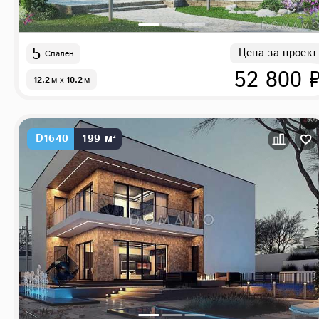
5
Цена за проект
Спален
52 800 
12.2
м
x
10.2
м
D1640
199 м²