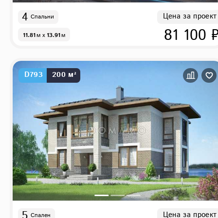
4
Цена за проект
Спальни
81 100 
11.81
м
x
13.91
м
D793
200 м²
5
Цена за проект
Спален