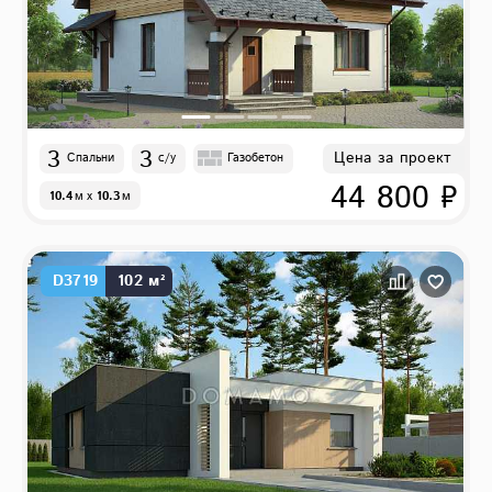
3
3
Цена за проект
Спальни
с/у
Газобетон
44 800 ₽
10.4
м
x
10.3
м
D3719
102 м²