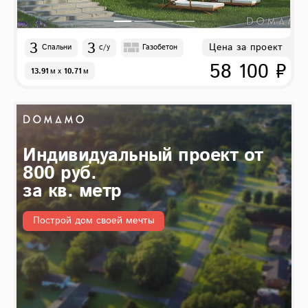
3
3
Цена за проект
Спальни
с/у
Газобетон
58 100 ₽
13.91
м
x
10.71
м
Индивидуальный проект от
800 руб.
за кв. метр
Построй дом своей мечты