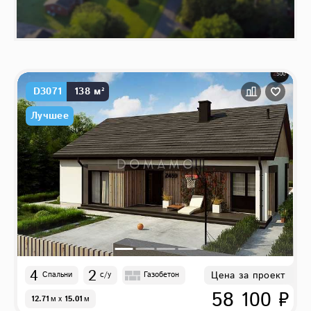
D3071
138 м²
Лучшее
4
2
Цена за проект
Спальни
с/у
Газобетон
58 100 ₽
12.71
м
x
15.01
м