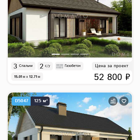
3
2
Цена за проект
Спальни
с/у
Газобетон
52 800 ₽
15.01
м
x
12.71
м
D5047
125 м²