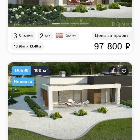
3
2
Цена за проект
Спальни
с/у
Кирпич
97 800 ₽
13.96
м
x
13.40
м
D6690
100 м²
Новинка