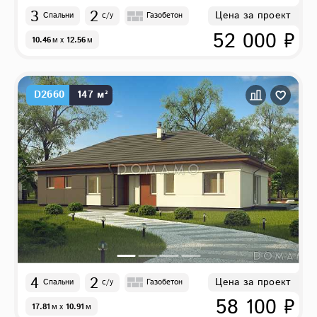
3
2
Цена за проект
Спальни
с/у
Газобетон
52 000 ₽
10.46
м
x
12.56
м
D2660
147 м²
4
2
Цена за проект
Спальни
с/у
Газобетон
58 100 ₽
17.81
м
x
10.91
м