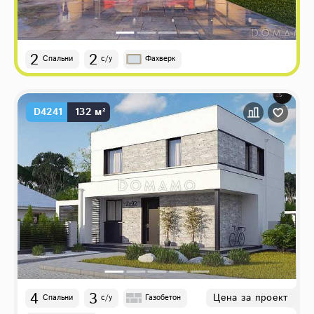
2
2
Спальни
с/у
Фахверк
D4241
132 м²
4
3
Цена за проект
Спальни
с/у
Газобетон