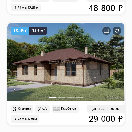
48 800 ₽
16.94
м
x
12.81
м
D5897
139 м²
3
2
Цена за проект
Спальни
с/у
Газобетон
29 000 ₽
17.23
м
x
1.75
м