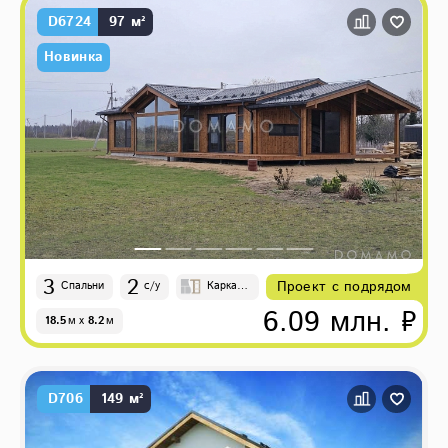
D6724
97 м²
Новинка
3
2
Проект с подрядом
Спальни
с/у
Каркас,
Каркасн
6.09 млн. ₽
18.5
м
x
8.2
м
о-панел
ьные
D706
149 м²