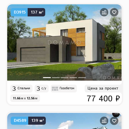
D3915
137 м²
3
3
Цена за проект
Спальни
с/у
Газобетон
77 400 ₽
11.66
м
x
12.56
м
D4589
139 м²