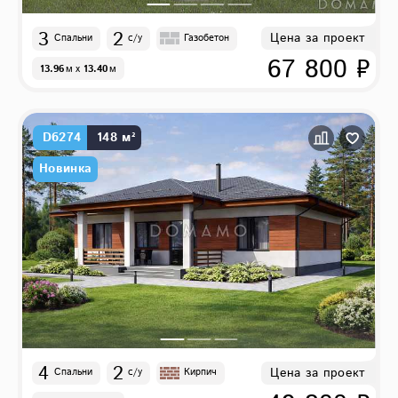
3
2
Цена за проект
Спальни
с/у
Газобетон
67 800 ₽
13.96
м
x
13.40
м
D6274
148 м²
Новинка
4
2
Цена за проект
Спальни
с/у
Кирпич