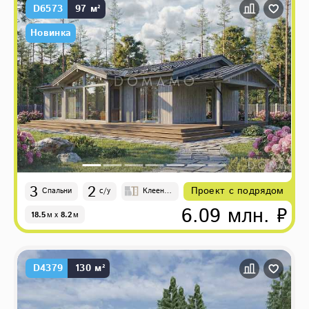
D6573
97 м²
Новинка
3
2
Проект с подрядом
Спальни
с/у
Клеены
й брус,
6.09 млн. ₽
18.5
м
x
8.2
м
Каркасн
о-панел
ьные
D4379
130 м²