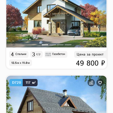
4
3
Цена за проект
Спальни
с/у
Газобетон
49 800 ₽
12.5
м
x
11.0
м
D720
117 м²