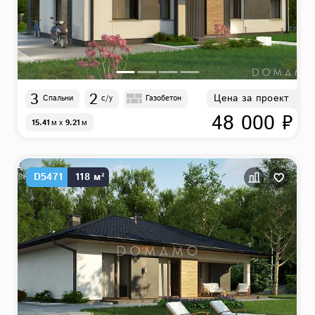
3
2
Цена за проект
Спальни
с/у
Газобетон
48 000 ₽
15.41
м
x
9.21
м
D5471
118 м²