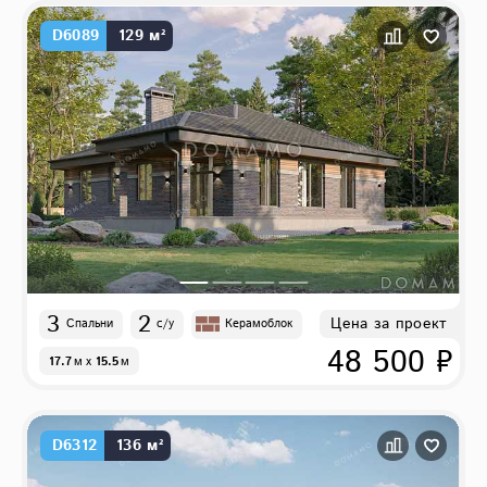
D6089
129 м²
3
2
Цена за проект
Спальни
с/у
Керамоблок
48 500 ₽
17.7
м
x
15.5
м
D6312
136 м²