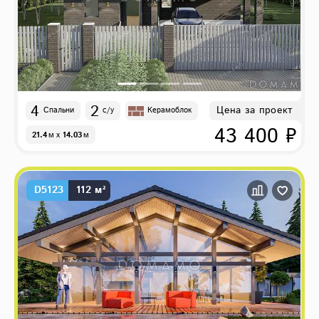
4
2
Цена за проект
Спальни
с/у
Керамоблок
43 400 ₽
21.4
м
x
14.03
м
D5123
112 м²