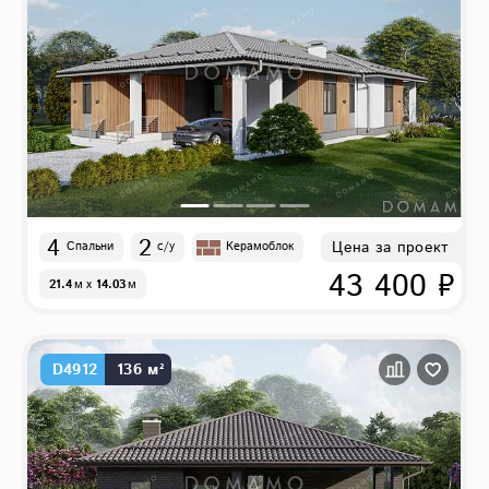
4
2
Цена за проект
Спальни
с/у
Керамоблок
43 400 ₽
21.4
м
x
14.03
м
D4912
136 м²