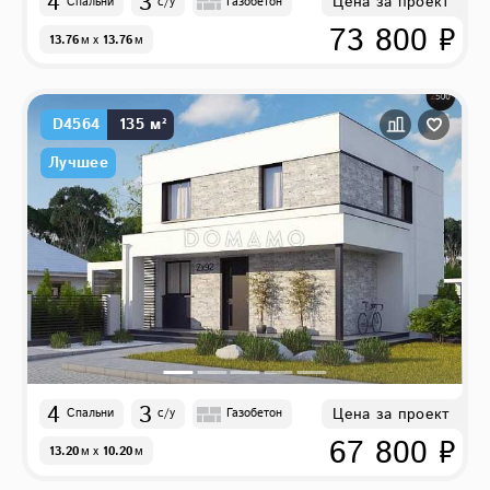
4
3
Цена за проект
Спальни
с/у
Газобетон
73 800 ₽
13.76
м
x
13.76
м
D4564
135 м²
Лучшее
4
3
Цена за проект
Спальни
с/у
Газобетон
67 800 ₽
13.20
м
x
10.20
м