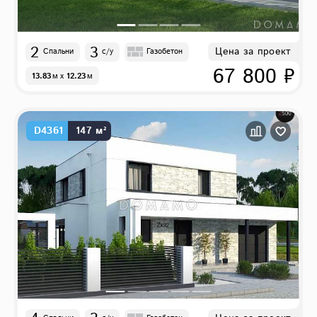
2
3
Цена за проект
Спальни
с/у
Газобетон
67 800 ₽
13.83
м
x
12.23
м
D4361
147 м²