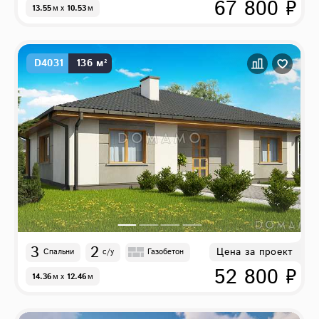
67 800 ₽
13.55
м
x
10.53
м
D4031
136 м²
3
2
Цена за проект
Спальни
с/у
Газобетон
52 800 ₽
14.36
м
x
12.46
м