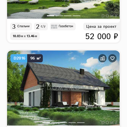
3
2
Цена за проект
Спальни
с/у
Газобетон
52 000 ₽
10.03
м
x
13.46
м
D2016
96 м²