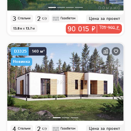
3
2
Цена за проект
Спальни
с/у
Газобетон
90 015 ₽
105 900 ₽
13.8
м
x
13.7
м
D3325
140 м²
Новинка
4
2
Цена за проект
Спальни
с/у
Газобетон