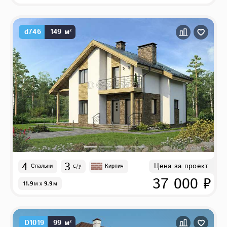
d746
149 м²
4
3
Цена за проект
Спальни
с/у
Кирпич
37 000 ₽
11.9
м
x
9.9
м
D1019
99 м²