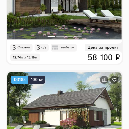
3
3
Цена за проект
Спальни
с/у
Газобетон
58 100 ₽
12.74
м
x
13.16
м
D3183
100 м²