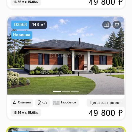
49 800 ₽
16.56
м
x
15.08
м
D3563
148 м²
Новинка
4
2
Цена за проект
Спальни
с/у
Газобетон
49 800 ₽
16.56
м
x
15.08
м