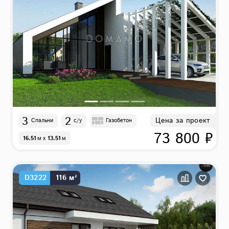
3
2
Цена за проект
Спальни
с/у
Газобетон
73 800 ₽
16.51
м
x
13.51
м
D3222
116 м²