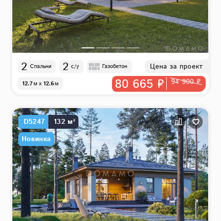
2
2
Цена за проект
Спальни
с/у
Газобетон
80 665 ₽
94 900 ₽
12.7
м
x
12.6
м
D5247
132 м²
Новинка