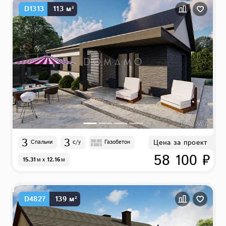
D1313
113 м²
3
3
Цена за проект
Спальни
с/у
Газобетон
58 100 ₽
15.31
м
x
12.16
м
D4827
139 м²