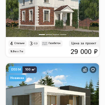
4
3
Цена за проект
Спальни
с/у
Газобетон
29 000 ₽
9.9
м
x
7
м
D5514
100 м²
Новинка