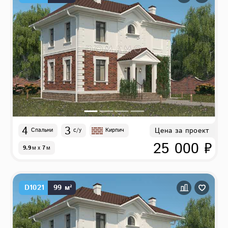
4
3
Цена за проект
Спальни
с/у
Кирпич
25 000 ₽
9.9
м
x
7
м
D1021
99 м²