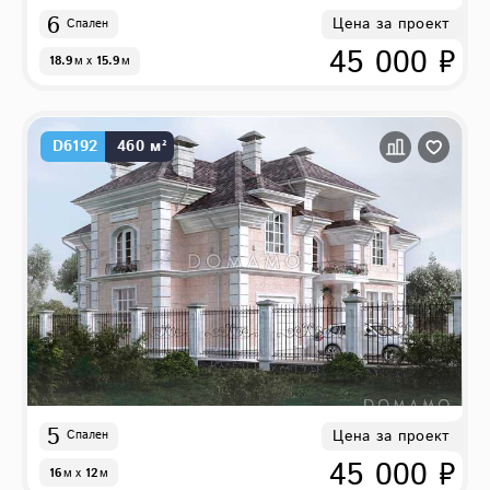
6
Цена за проект
Спален
45 000 ₽
18.9
м
x
15.9
м
D6192
460 м²
5
Цена за проект
Спален
45 000 ₽
16
м
x
12
м