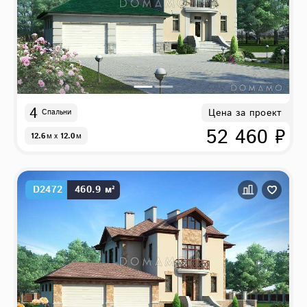
4
Цена за проект
Спальни
52 460 ₽
12.6
м
x
12.0
м
D2472
460.9 м²