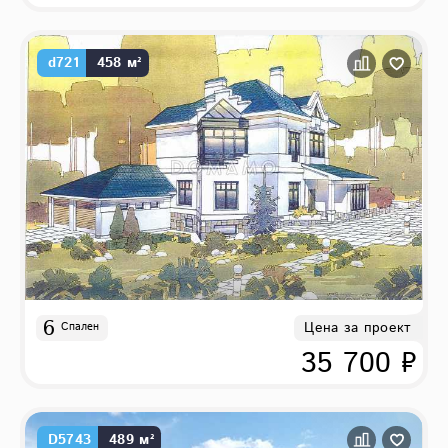
d721
458 м²
6
Цена за проект
Спален
35 700 ₽
D5743
489 м²