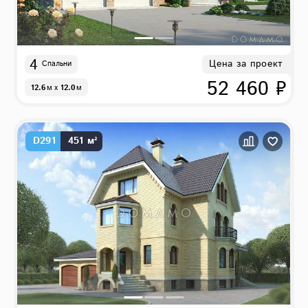
4
Цена за проект
Спальни
52 460 ₽
12.6
м
x
12.0
м
D291
451 м²