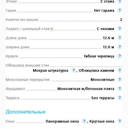
Этажи
2 этажа
Гараж
Нет гаража
Количество машин
2
Подвал / цокольный этаж
С окнами
Длина дома
12.6 м
Ширина дома
12.0 м
Кровля
Гибкая черепица
Облицовка внешних стен
Мокрая штукатурка
,
Облицовка камнем
Межэтажные перекрытия
Монолитные
Фундамент
Монолитная ж/бетонная плита
Терраса
Без террасы
Дополнительные
Окна
Панорамные окна
,
Круглые окна