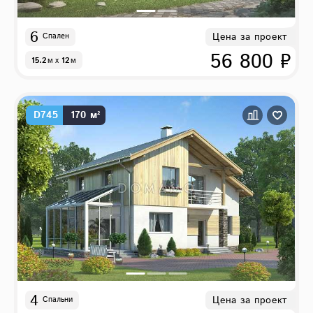
6
Цена за проект
Спален
56 800 ₽
15.2
м
x
12
м
D745
170 м²
4
Цена за проект
Спальни