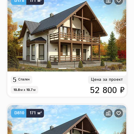
D178
171 м²
5
Цена за проект
Спален
52 800 ₽
10.8
м
x
10.7
м
D810
171 м²