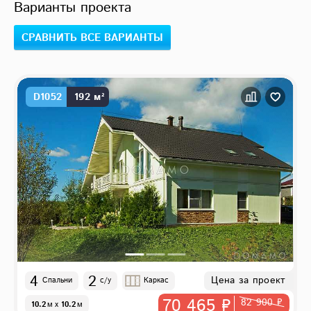
Варианты проекта
СРАВНИТЬ ВСЕ ВАРИАНТЫ
D1052
192 м²
4
2
Цена за проект
Спальни
с/у
Каркас
70 465 ₽
82 900 ₽
10.2
м
x
10.2
м