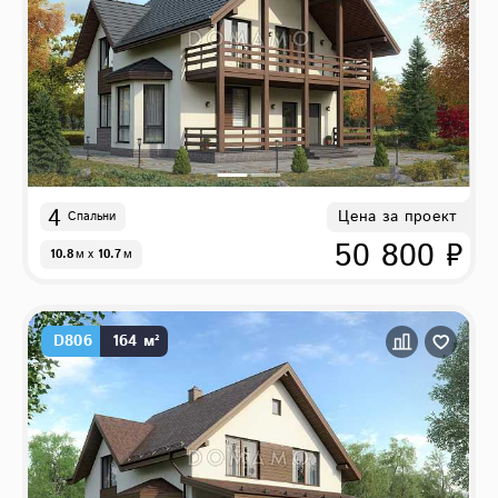
4
Цена за проект
Спальни
50 800 ₽
10.8
м
x
10.7
м
D806
164 м²