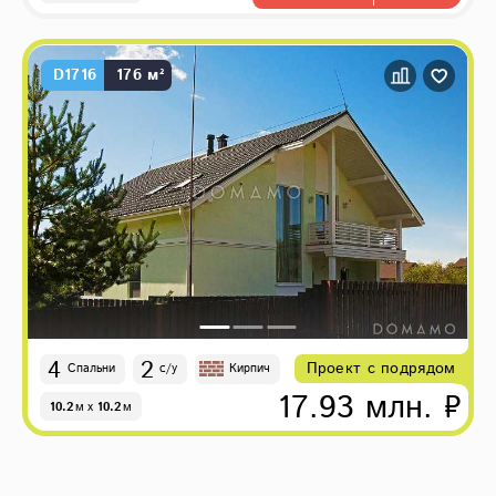
D1716
176 м²
4
2
Проект с подрядом
Спальни
с/у
Кирпич
17.93 млн. ₽
10.2
м
x
10.2
м