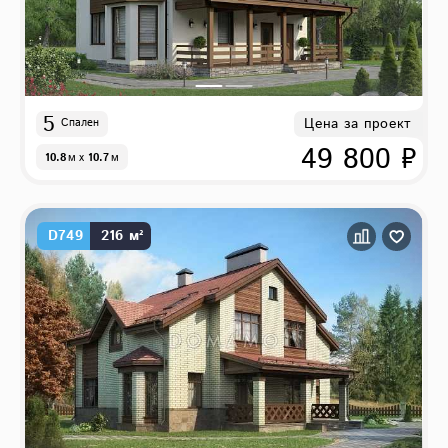
5
Цена за проект
Спален
49 800 ₽
10.8
м
x
10.7
м
D749
216 м²