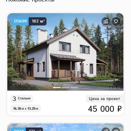
D5609
182 м²
3
Цена за проект
Спальни
45 000 ₽
16.35
м
x
13.25
м