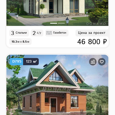
3
2
Цена за проект
Спальни
с/у
Газобетон
46 800 ₽
10.3
м
x
8.5
м
D795
123 м²