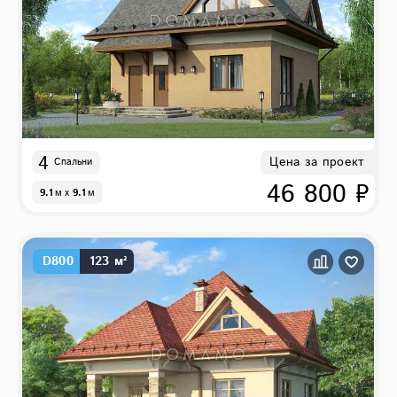
4
Цена за проект
Спальни
46 800 ₽
9.1
м
x
9.1
м
D800
123 м²