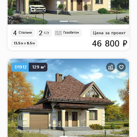
4
2
Цена за проект
Спальни
с/у
Газобетон
46 800 ₽
13.5
м
x
8.5
м
D1912
129 м²