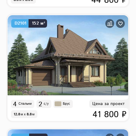
44 800 ₽
D2101
152 м²
4
2
Цена за проект
Спальни
с/у
Брус
41 800 ₽
12.8
м
x
8.8
м