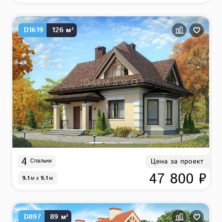
D1619
126 м²
4
Цена за проект
Спальни
47 800 ₽
9.1
м
x
9.1
м
D897
89 м²