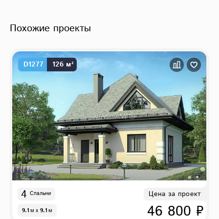
Похожие проекты
D1277
126 м²
4
Цена за проект
Спальни
46 800 ₽
9.1
м
x
9.1
м