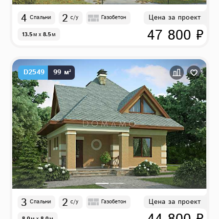
4
2
Цена за проект
Спальни
с/у
Газобетон
47 800 ₽
13.5
м
x
8.5
м
D2549
99 м²
3
2
Цена за проект
Спальни
с/у
Газобетон
8.0
м
x
8.0
м