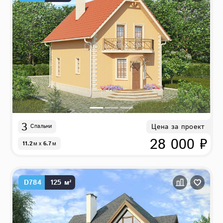
3
Цена за проект
Спальни
28 000 ₽
11.2
м
x
6.7
м
D784
125 м²