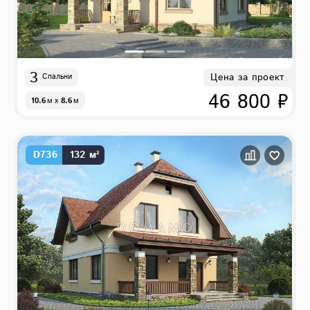
3
Цена за проект
Спальни
46 800 ₽
10.6
м
x
8.6
м
D736
132 м²