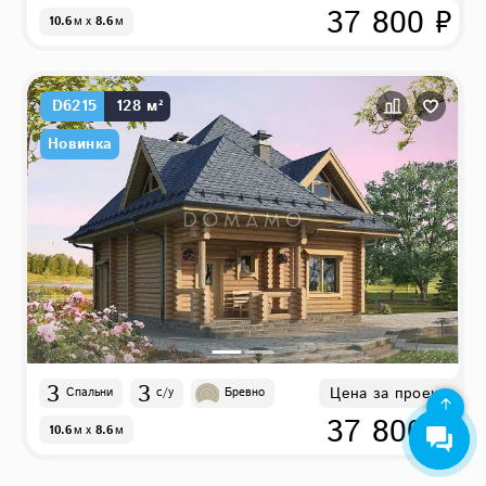
37 800 ₽
10.6
м
x
8.6
м
D6215
128 м²
Новинка
3
3
Цена за проект
Спальни
с/у
Бревно
37 800 ₽
10.6
м
x
8.6
м