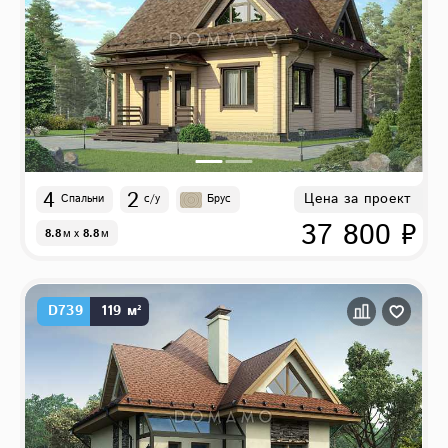
4
2
Цена за проект
Спальни
с/у
Брус
37 800 ₽
8.8
м
x
8.8
м
D739
119 м²