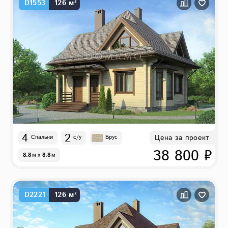
D1553
126 м²
4
2
Цена за проект
Спальни
с/у
Брус
38 800 ₽
8.8
м
x
8.8
м
D2221
126 м²