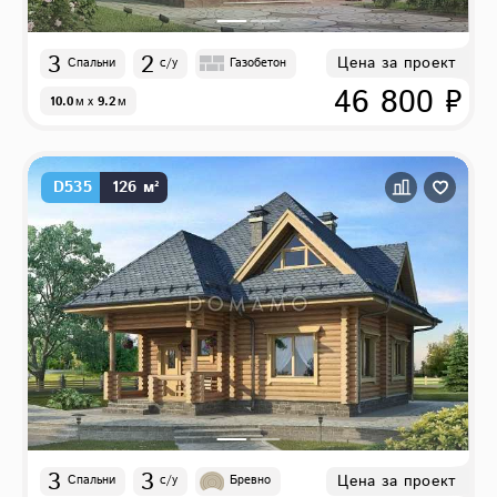
3
2
Цена за проект
Спальни
с/у
Газобетон
46 800 ₽
10.0
м
x
9.2
м
D535
126 м²
3
3
Цена за проект
Спальни
с/у
Бревно