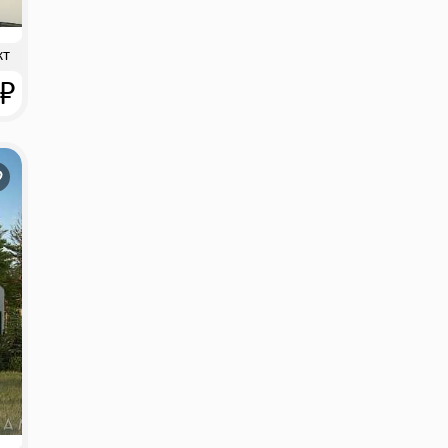
кт
 ₽