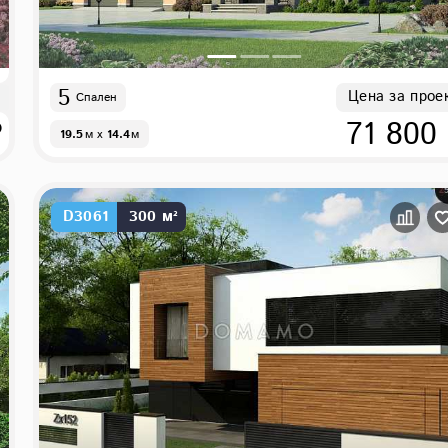
5
Цена за прое
Спален
₽
71 800
19.5
м
x
14.4
м
D3061
300 м²