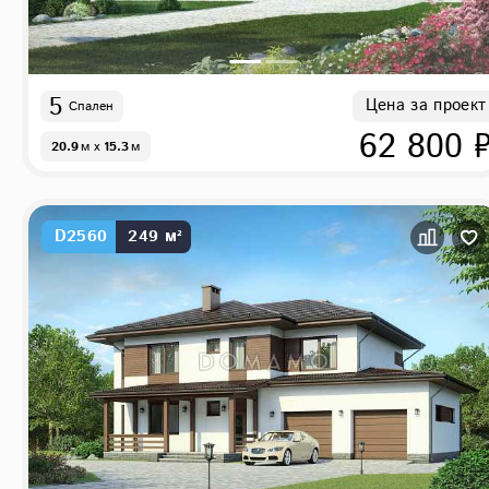
5
Цена за проект
Спален
62 800 
20.9
м
x
15.3
м
D2560
249 м²