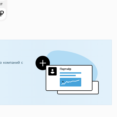
кт
 ₽
о компаний с