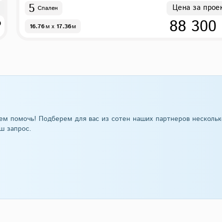
5
Цена за прое
Спален
₽
88 300
16.76
м
x
17.36
м
ем помочь! Подберем для вас из сотен наших партнеров нескольк
ш запрос.