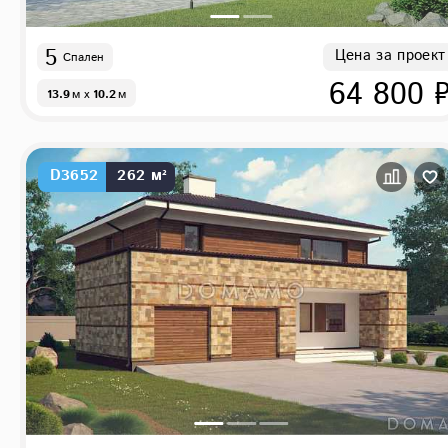
5
Цена за проект
Спален
64 800 
13.9
м
x
10.2
м
D3652
262 м²