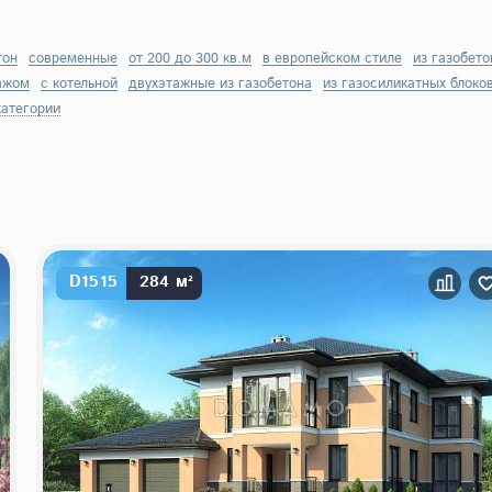
тон
современные
от 200 до 300 кв.м
в европейском стиле
из газобето
ажом
с котельной
двухэтажные из газобетона
из газосиликатных блоко
категории
D1515
284 м²