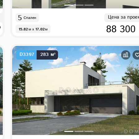
5
Цена за прое
Спален
₽
88 300
15.82
м
x
17.02
м
D3397
283 м²