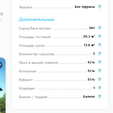
Без террасы
Терраса
на
Дополнительные
в
Нет
Сауна/баня внутри
20.3 м²
Площадь гостиной
13.6 м²
Площадь кухни
3
Количество санузлов
Есть
Окно в ванной комнате
Есть
Котельная
Есть
Кабинет
1
Кладовая
Балкон
Балкон / лоджия