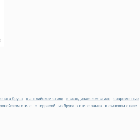
ееного бруса
в английском стиле
в скандинавском стиле
современные
вропейском стиле
с террасой
из бруса в стиле замка
в финском стиле