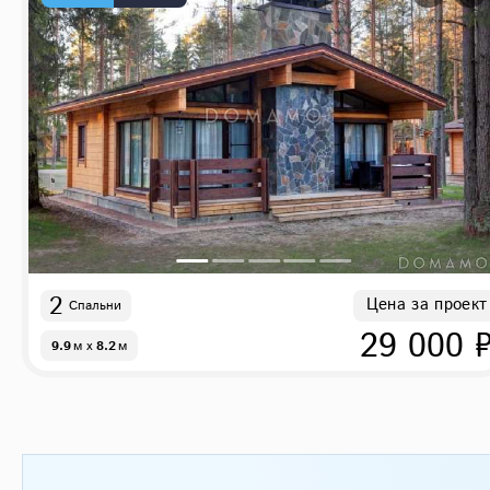
2
Цена за проект
Спальни
29 000 
9.9
м
x
8.2
м