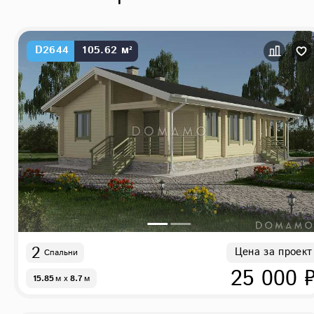
D2644
105.62 м²
2
Цена за проект
Спальни
25 000 
15.85
м
x
8.7
м