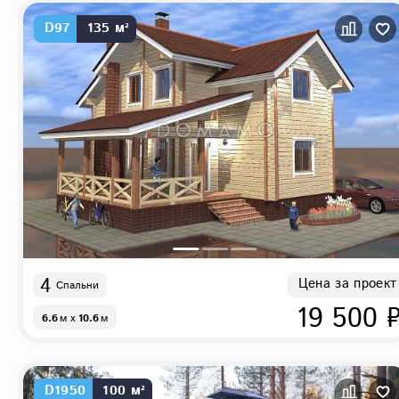
D97
135 м²
4
Цена за проект
Спальни
19 500 
6.6
м
x
10.6
м
D1950
100 м²