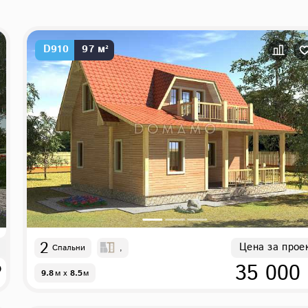
D910
97 м²
2
Цена за прое
Спальни
,
₽
35 000
9.8
м
x
8.5
м