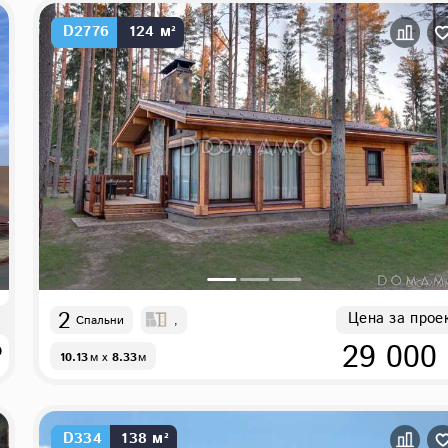
D2776
124 м²
2
Цена за прое
Спальни
,
₽
29 000
10.13
м
x
8.33
м
D334
138 м²