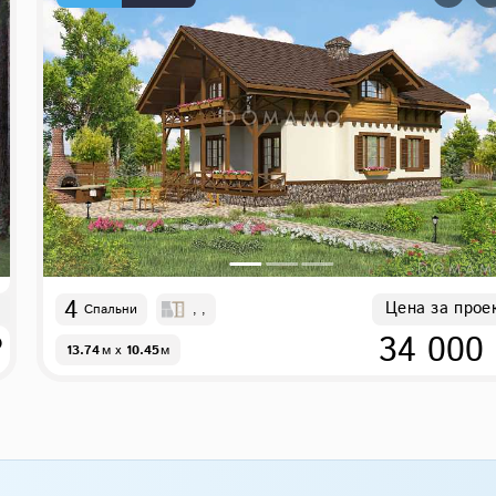
4
Цена за прое
Спальни
, ,
₽
34 000
13.74
м
x
10.45
м