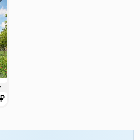
кт
 ₽