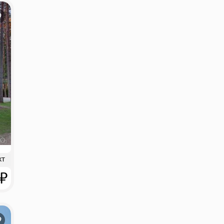
кт
 ₽