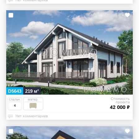
Нет комментариев
D5643
219 м²
Стоимость
спальн.
матер.
проекта
4
42 000 ₽
Нет комментариев