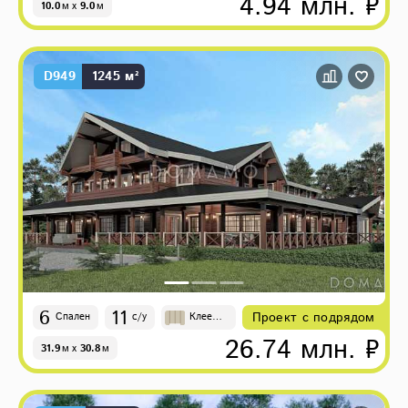
4.94 млн. ₽
10.0
м
x
9.0
м
D949
1245 м²
6
11
Проект с подрядом
Спален
с/у
Клеены
й брус
26.74 млн. ₽
31.9
м
x
30.8
м