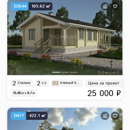
D2644
105.62 м²
2
2
Цена за проект
Спальни
с/у
Клееный бру
с
25 000 ₽
15.85
м
x
8.7
м
D677
422.1 м²