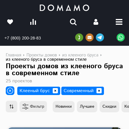
+7 (800) 200-28-83
Главная
Проекты домов
из клееного бруса
из клееного бруса в современном стиле
Проекты домов из клееного бруса
в современном стиле
25 проектов
Клееный брус
Современный
Фильтр
Новинки
Лучшее
Скидки
К