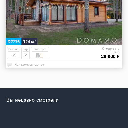
D2776
124 м²
Стоимость
спальн.
вар.
матер.
проекта
2
2
29 000 ₽
Нет комментариев
Вы недавно смотрели