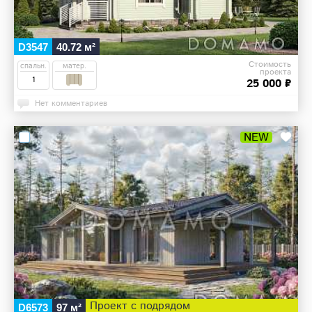
D3547
40.72 м²
Стоимость
спальн.
матер.
проекта
1
25 000 ₽
Нет комментариев
NEW
Проект с подрядом
D6573
97 м²