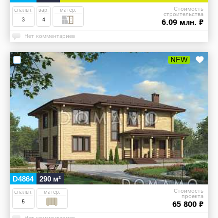
Стоимость
спальн.
вар.
матер.
строительства
3
4
6.09 млн. ₽
Нет комментариев
NEW
D4864
290 м²
Стоимость
спальн.
матер.
проекта
5
65 800 ₽