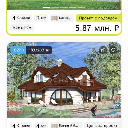
4
3
Проект с подрядом
Спальни
с/у
Клеены
й брус
5.87 млн. ₽
9.0
м
x
9.0
м
D270
183/283 м²
4
4
Цена за проект
Спальни
с/у
Клееный бру