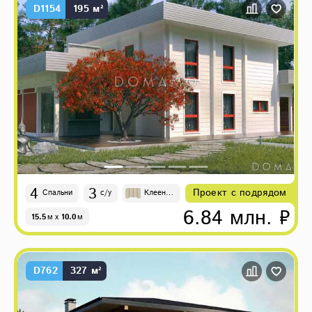
D1154
195 м²
4
3
Проект с подрядом
Спальни
с/у
Клеены
й брус
6.84 млн. ₽
15.5
м
x
10.0
м
D762
327 м²