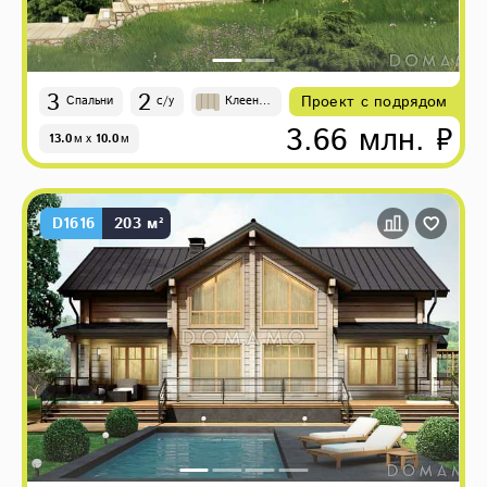
3
2
Проект с подрядом
Спальни
с/у
Клеены
й брус
3.66 млн. ₽
13.0
м
x
10.0
м
D1616
203 м²