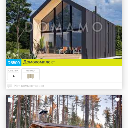
Домокомплект
D5500
спальн.
матер.
4
Нет комментариев