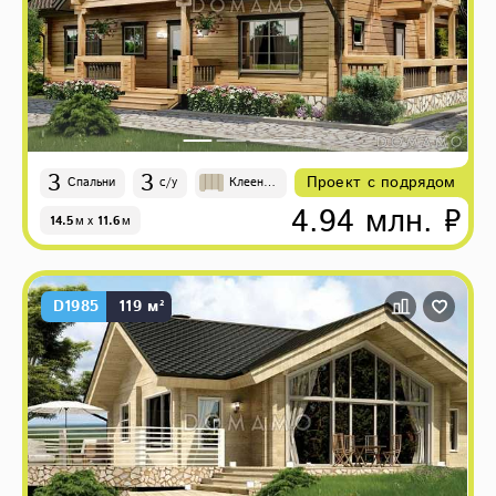
3
3
Проект с подрядом
Спальни
с/у
Клеены
й брус
4.94 млн. ₽
14.5
м
x
11.6
м
D1985
119 м²