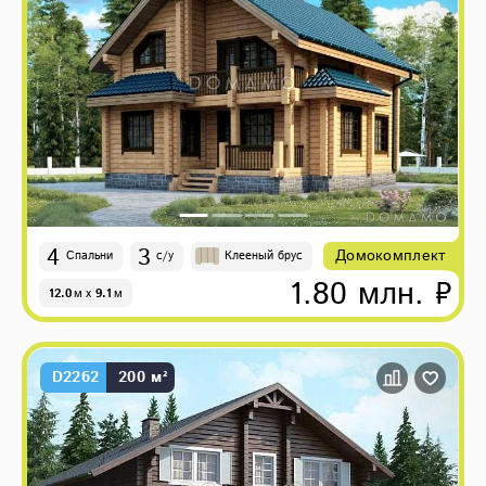
4
3
Домокомплект
Спальни
с/у
Клееный брус
1.80 млн. ₽
12.0
м
x
9.1
м
D2262
200 м²