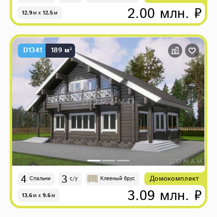
2.00 млн. ₽
12.9
м
x
12.5
м
D1341
189 м²
4
3
Домокомплект
Спальни
с/у
Клееный брус
3.09 млн. ₽
13.6
м
x
9.6
м