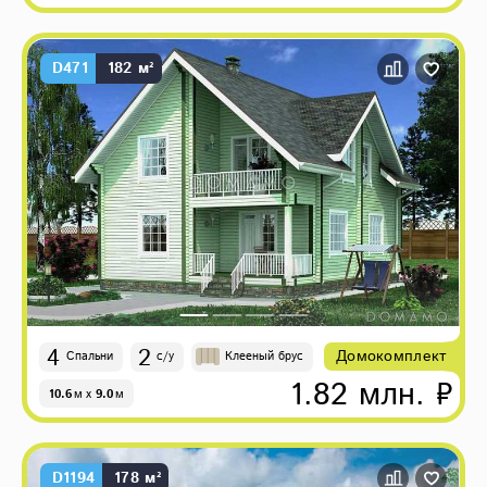
D471
182 м²
4
2
Домокомплект
Спальни
с/у
Клееный брус
1.82 млн. ₽
10.6
м
x
9.0
м
D1194
178 м²