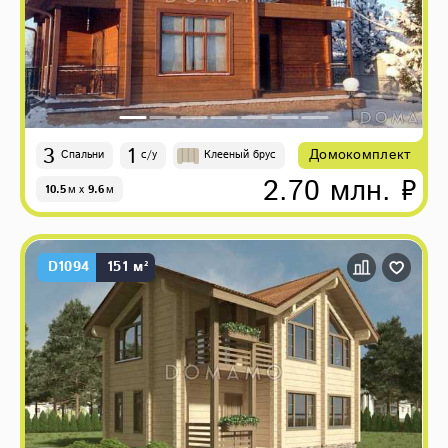
3
1
Домокомплект
Спальни
с/у
Клееный брус
2.70 млн. ₽
10.5
м
x
9.6
м
D1094
151 м²