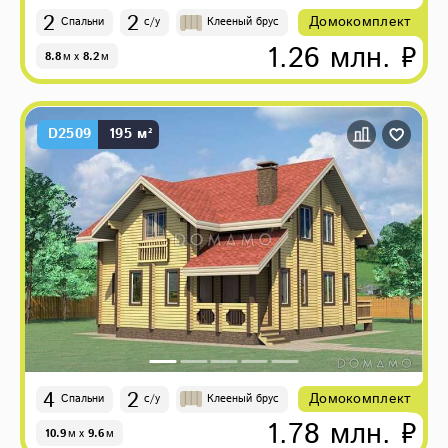
2
2
Домокомплект
Спальни
с/у
Клееный брус
1.26 млн. ₽
8.8
м
x
8.2
м
D2509
195 м²
4
2
Домокомплект
Спальни
с/у
Клееный брус
1.78 млн. ₽
10.9
м
x
9.6
м