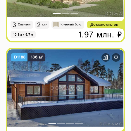
3
2
Домокомплект
Спальни
с/у
Клееный брус
1.97 млн. ₽
10.1
м
x
9.7
м
D1188
186 м²