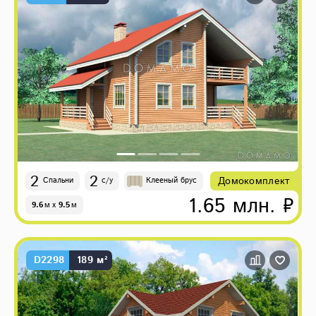
2
2
Домокомплект
Спальни
с/у
Клееный брус
1.65 млн. ₽
9.6
м
x
9.5
м
D2298
189 м²