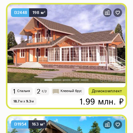
D2448
198 м²
1
2
Домокомплект
Спальня
с/у
Клееный брус
1.99 млн. ₽
18.7
м
x
9.3
м
D1954
163 м²