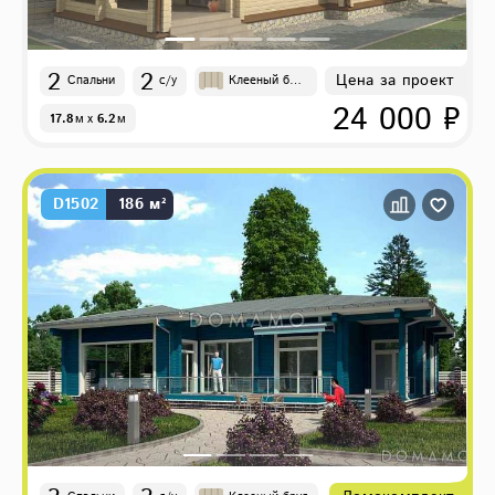
2
2
Цена за проект
Спальни
с/у
Клееный бру
с
24 000 ₽
17.8
м
x
6.2
м
D1502
186 м²