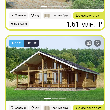
3
2
Домокомплект
Спальни
с/у
Клееный брус
1.61 млн. ₽
9.8
м
x
6.8
м
D2279
169 м²
3
2
Домокомплект
Спальни
с/у
Клееный брус