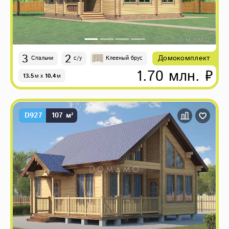
3
2
Домокомплект
Спальни
с/у
Клееный брус
1.70 млн. ₽
13.5
м
x
10.4
м
D927
107 м²