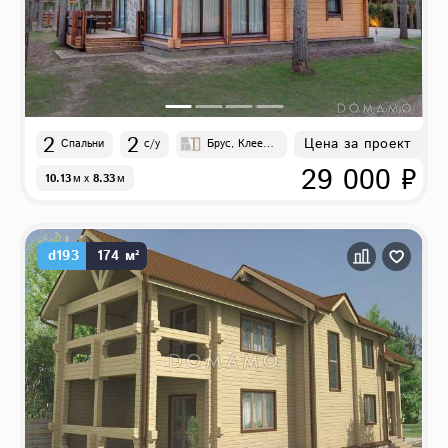
2
2
Цена за проект
Спальни
с/у
Брус, Клеены
й брус
29 000 ₽
10.13
м
x
8.33
м
d193
174 м²