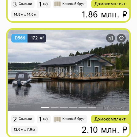
3
1
Домокомплект
Спальни
с/у
Клееный брус
1.86 млн. ₽
14.8
м
x
14.0
м
D569
172 м²
2
1
Домокомплект
Спальни
с/у
Клееный брус
2.10 млн. ₽
12.0
м
x
7.0
м