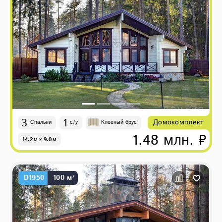
3
1
Домокомплект
Спальни
с/у
Клееный брус
1.48 млн. ₽
14.2
м
x
9.0
м
D1950
100 м²