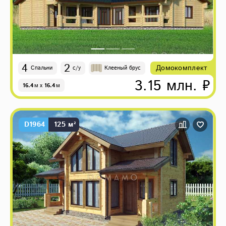
4
2
Домокомплект
Спальни
с/у
Клееный брус
3.15 млн. ₽
16.4
м
x
16.4
м
D1964
125 м²