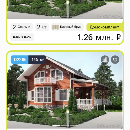
2
2
Домокомплект
Спальни
с/у
Клееный брус
1.26 млн. ₽
8.8
м
x
8.2
м
D2286
145 м²