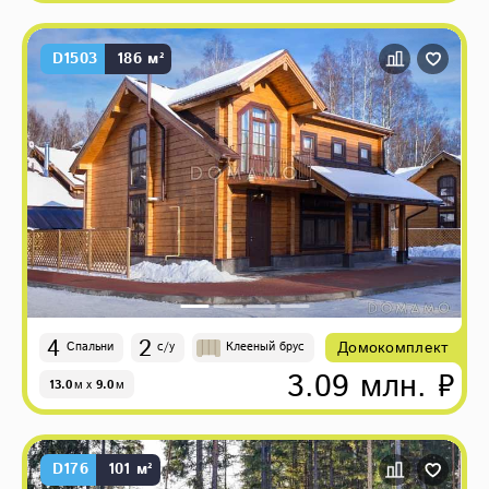
D1503
186 м²
4
2
Домокомплект
Спальни
с/у
Клееный брус
3.09 млн. ₽
13.0
м
x
9.0
м
D176
101 м²