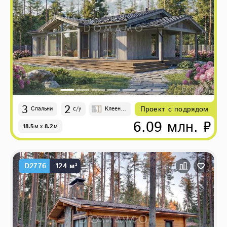
3
2
Проект с подрядом
Спальни
с/у
Клеены
й брус,
6.09 млн. ₽
18.5
м
x
8.2
м
Каркасн
о-панел
ьные
D2776
124 м²