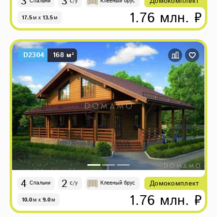
3
3
Домокомплект
Спальни
с/у
Клееный брус
1.76 млн. ₽
17.5
м
x
13.5
м
D2304
168 м²
4
2
Домокомплект
Спальни
с/у
Клееный брус
1.76 млн. ₽
10.0
м
x
9.0
м