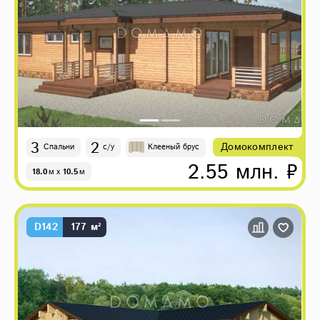
3
2
Домокомплект
Спальни
с/у
Клееный брус
2.55 млн. ₽
18.0
м
x
10.5
м
D142
177 м²