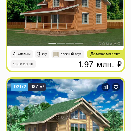
4
3
Домокомплект
Спальни
с/у
Клееный брус
1.97 млн. ₽
10.8
м
x
9.0
м
D2172
187 м²