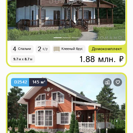
4
2
Домокомплект
Спальни
с/у
Клееный брус
1.88 млн. ₽
9.7
м
x
8.7
м
D2542
145 м²