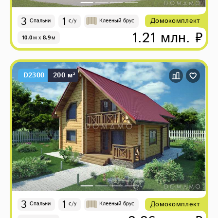
3
1
Домокомплект
Спальни
с/у
Клееный брус
1.21 млн. ₽
10.0
м
x
8.9
м
D2300
200 м²
3
1
Домокомплект
Спальни
с/у
Клееный брус