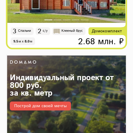
3
2
Домокомплект
Спальни
с/у
Клееный брус
2.68 млн. ₽
9.5
м
x
8.0
м
Индивидуальный проект от
800 руб.
за кв. метр
Построй дом своей мечты