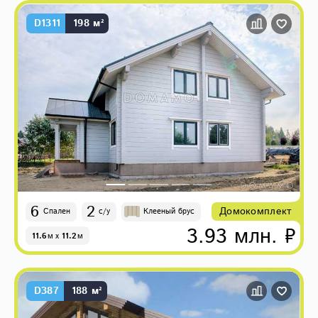
D1311
198 м²
6
2
Домокомплект
Спален
с/у
Клееный брус
3.93 млн. ₽
11.6
м
x
11.2
м
D387
188 м²