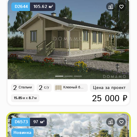
D2644
105.62 м²
2
2
Цена за проект
Спальни
с/у
Клееный бру
с
25 000 ₽
15.85
м
x
8.7
м
D6573
97 м²
Новинка