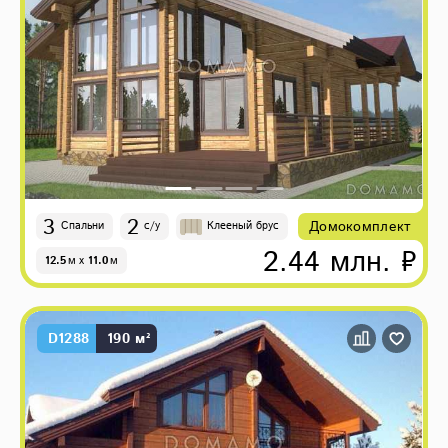
3
2
Домокомплект
Спальни
с/у
Клееный брус
2.44 млн. ₽
12.5
м
x
11.0
м
D1288
190 м²