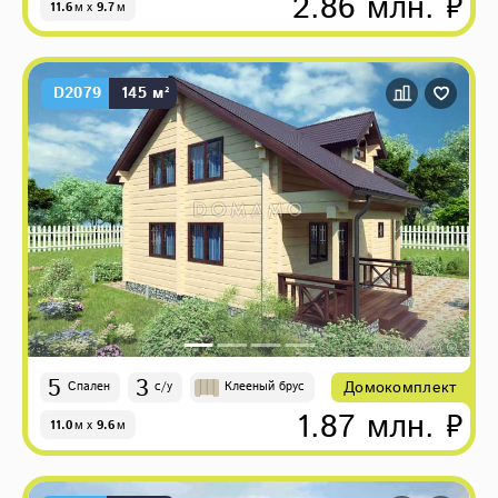
2.86 млн. ₽
11.6
м
x
9.7
м
D2079
145 м²
5
3
Домокомплект
Спален
с/у
Клееный брус
1.87 млн. ₽
11.0
м
x
9.6
м