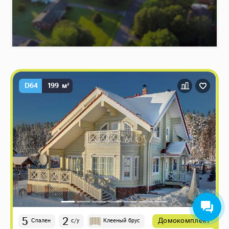
D64
199 м²
5
2
Домокомплект
Спален
с/у
Клееный брус