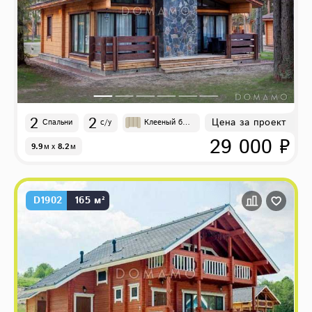
2
2
Цена за проект
Спальни
с/у
Клееный бру
с
29 000 ₽
9.9
м
x
8.2
м
D1902
165 м²