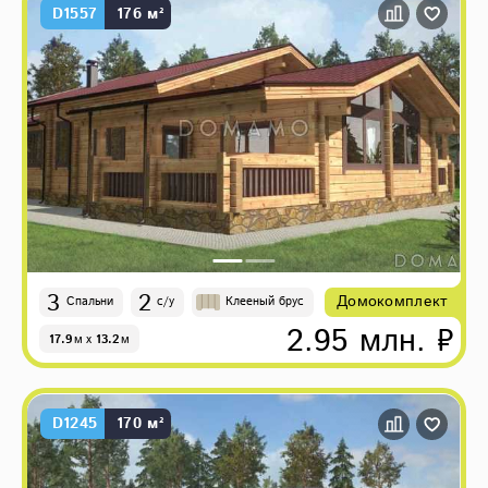
D1557
176 м²
3
2
Домокомплект
Спальни
с/у
Клееный брус
2.95 млн. ₽
17.9
м
x
13.2
м
D1245
170 м²