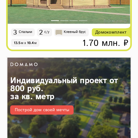
3
2
Домокомплект
Спальни
с/у
Клееный брус
1.70 млн. ₽
13.5
м
x
10.4
м
Индивидуальный проект от
800 руб.
за кв. метр
Построй дом своей мечты