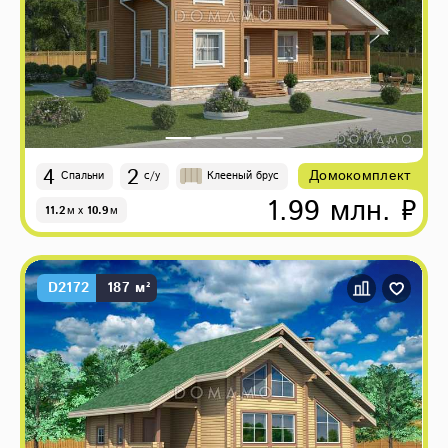
4
2
Домокомплект
Спальни
с/у
Клееный брус
1.99 млн. ₽
11.2
м
x
10.9
м
D2172
187 м²