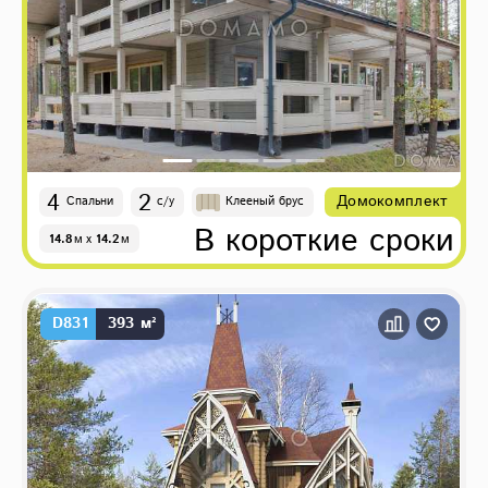
4
2
Домокомплект
Спальни
с/у
Клееный брус
В короткие сроки
14.8
м
x
14.2
м
D831
393 м²