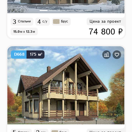
3
4
Цена за проект
Спальни
с/у
Брус
74 800 ₽
15.0
м
x
12.3
м
D668
175 м²