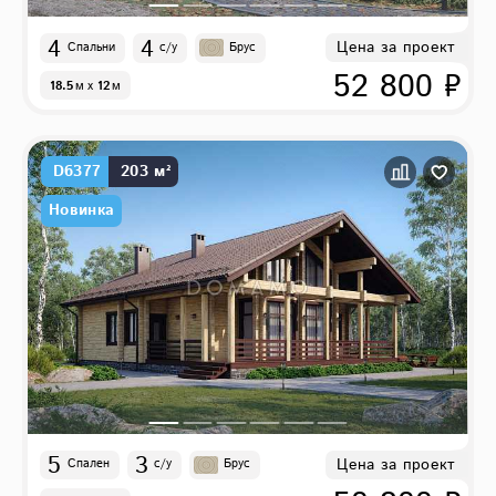
4
4
Цена за проект
Спальни
с/у
Брус
52 800 ₽
18.5
м
x
12
м
D6377
203 м²
Новинка
5
3
Цена за проект
Спален
с/у
Брус