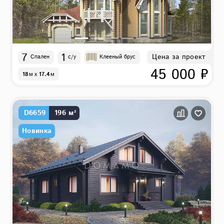
7
1
Цена за проект
Спален
с/у
Клееный брус
45 000 ₽
18
м
x
17.4
м
D6659
196 м²
Новинка