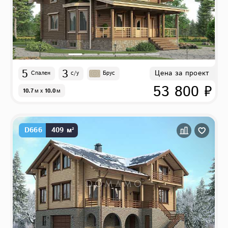
5
3
Цена за проект
Спален
с/у
Брус
53 800 ₽
10.7
м
x
10.0
м
D666
409 м²