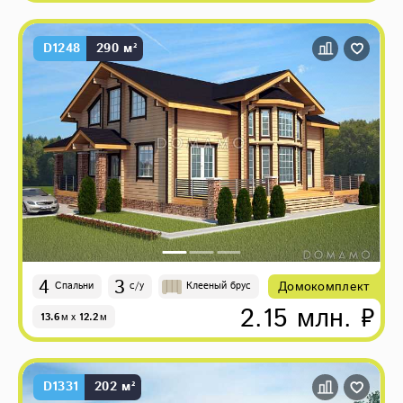
D1248
290 м²
4
3
Домокомплект
Спальни
с/у
Клееный брус
2.15 млн. ₽
13.6
м
x
12.2
м
D1331
202 м²