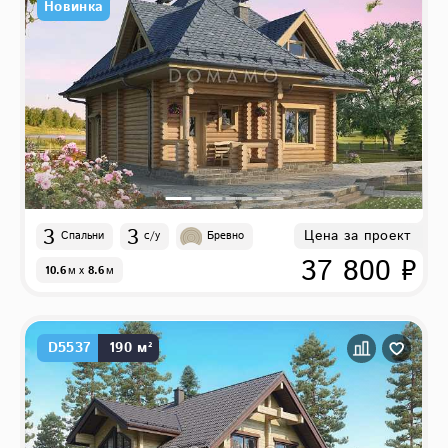
Новинка
3
3
Цена за проект
Спальни
с/у
Бревно
37 800 ₽
10.6
м
x
8.6
м
D5537
190 м²