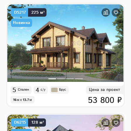
D5217
225 м²
Новинка
5
4
Цена за проект
Спален
с/у
Брус
53 800 ₽
16
м
x
13.7
м
D6215
128 м²