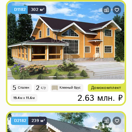
D1182
302 м²
5
2
Домокомплект
Спален
с/у
Клееный брус
2.63 млн. ₽
19.4
м
x
11.6
м
D2182
239 м²