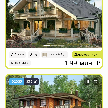
7
2
Домокомплект
Спален
с/у
Клееный брус
1.99 млн. ₽
13.8
м
x
12.1
м
D2335
358 м²