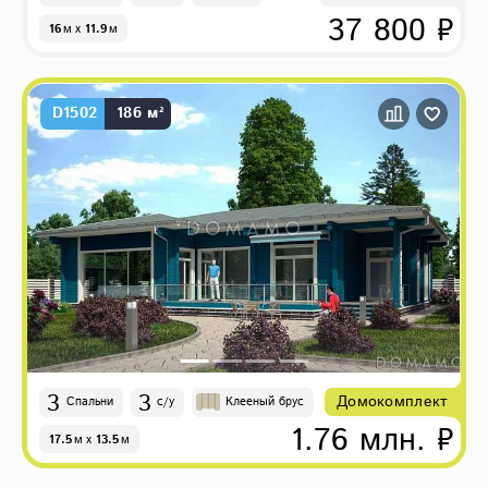
37 800 ₽
16
м
x
11.9
м
D1502
186 м²
3
3
Домокомплект
Спальни
с/у
Клееный брус
1.76 млн. ₽
17.5
м
x
13.5
м