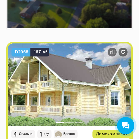
D2068
167 м²
4
1
Домокомплект
Спальни
с/у
Бревно