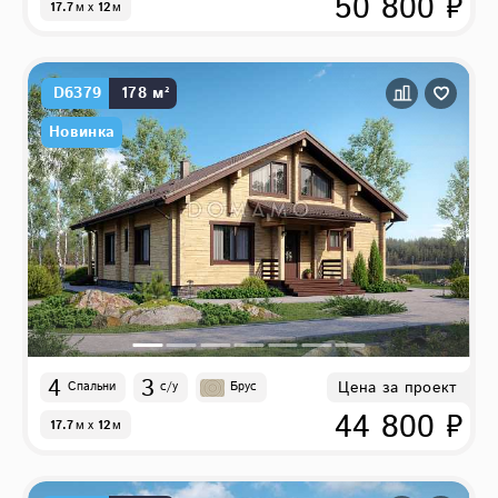
50 800 ₽
17.7
м
x
12
м
D6379
178 м²
Новинка
4
3
Цена за проект
Спальни
с/у
Брус
44 800 ₽
17.7
м
x
12
м