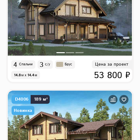
4
3
Цена за проект
Спальни
с/у
Брус
53 800 ₽
14.8
м
x
14.4
м
D4006
189 м²
Новинка