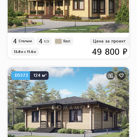
4
4
Цена за проект
Спальни
с/у
Брус
49 800 ₽
13.8
м
x
11.6
м
D5373
124 м²