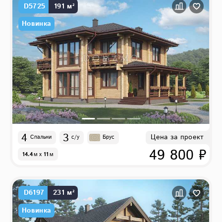
D5725
191 м²
Новинка
4
3
Цена за проект
Спальни
с/у
Брус
49 800 ₽
14.4
м
x
11
м
D6197
231 м²
Новинка