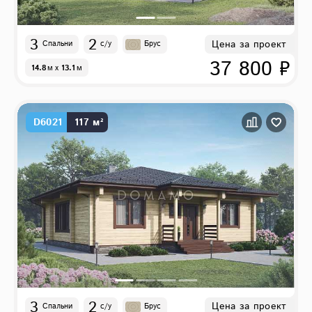
3
2
Цена за проект
Спальни
с/у
Брус
37 800 ₽
14.8
м
x
13.1
м
D6021
117 м²
3
2
Цена за проект
Спальни
с/у
Брус