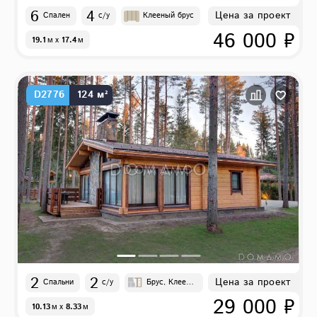
6
4
Цена за проект
Спален
с/у
Клееный брус
46 000 ₽
19.1
м
x
17.4
м
D2776
124 м²
2
2
Цена за проект
Спальни
с/у
Брус, Клеены
й брус
29 000 ₽
10.13
м
x
8.33
м