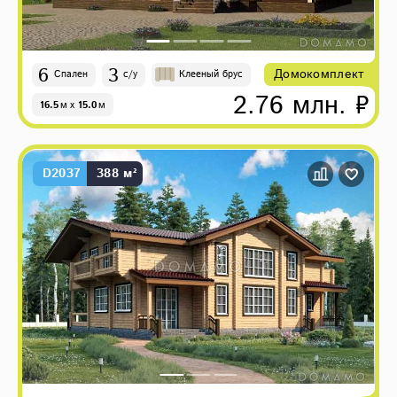
6
3
Домокомплект
Спален
с/у
Клееный брус
2.76 млн. ₽
16.5
м
x
15.0
м
D2037
388 м²