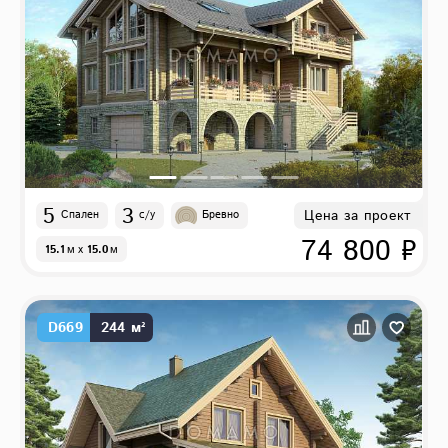
5
3
Цена за проект
Спален
с/у
Бревно
74 800 ₽
15.1
м
x
15.0
м
D669
244 м²