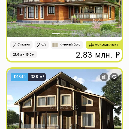
2
2
Домокомплект
Спальни
с/у
Клееный брус
2.83 млн. ₽
21.0
м
x
15.0
м
D1845
388 м²