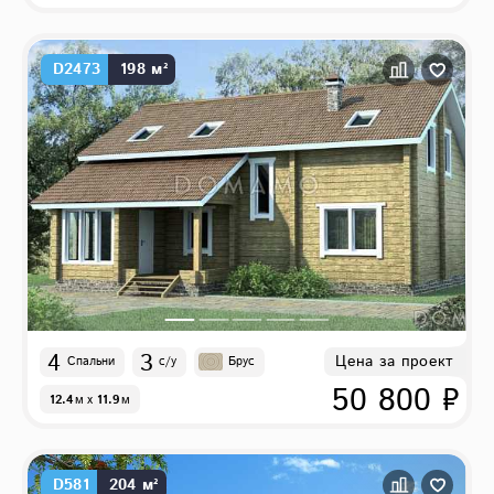
D2473
198 м²
4
3
Цена за проект
Спальни
с/у
Брус
50 800 ₽
12.4
м
x
11.9
м
D581
204 м²