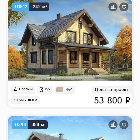
D1812
242 м²
4
3
Цена за проект
Спальни
с/у
Брус
53 800 ₽
10.5
м
x
10.0
м
D398
388 м²