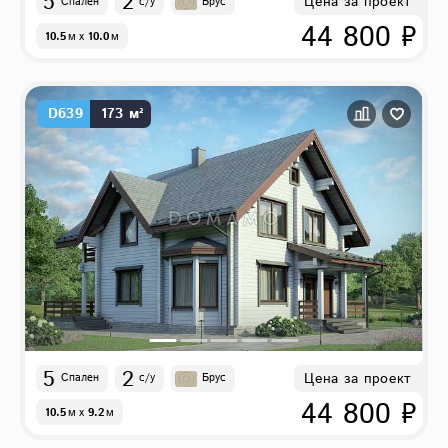
5
2
Цена за проект
Спален
с/у
Брус
44 800 ₽
10.5
м
x
10.0
м
D639
173 м²
5
2
Цена за проект
Спален
с/у
Брус
44 800 ₽
10.5
м
x
9.2
м