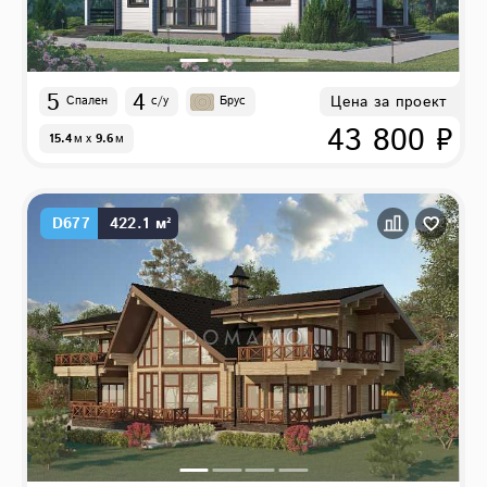
5
4
Цена за проект
Спален
с/у
Брус
43 800 ₽
15.4
м
x
9.6
м
D677
422.1 м²