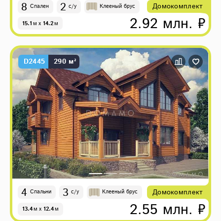
8
2
Домокомплект
Спален
с/у
Клееный брус
2.92 млн. ₽
15.1
м
x
14.2
м
D2445
290 м²
4
3
Домокомплект
Спальни
с/у
Клееный брус
2.55 млн. ₽
13.4
м
x
12.4
м