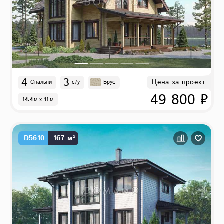
4
3
Цена за проект
Спальни
с/у
Брус
49 800 ₽
14.4
м
x
11
м
D5610
167 м²