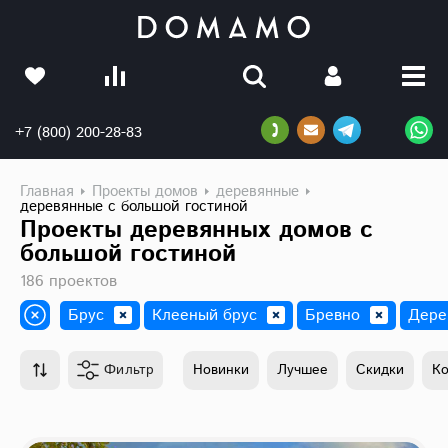
+7 (800) 200-28-83
Главная
Проекты домов
деревянные
деревянные с большой гостиной
Проекты деревянных домов с
большой гостиной
186 проектов
Брус
Клееный брус
Бревно
Дере
Фильтр
Новинки
Лучшее
Скидки
К