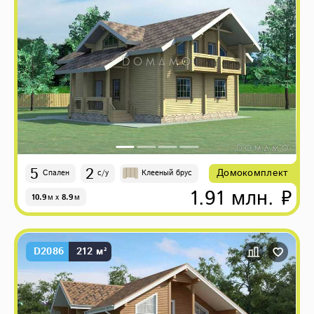
5
2
Домокомплект
Спален
с/у
Клееный брус
1.91 млн. ₽
10.9
м
x
8.9
м
D2086
212 м²