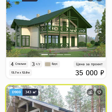
4
3
Цена за проект
Спальни
с/у
Брус
35 000 ₽
13.7
м
x
12.0
м
D900
343 м²