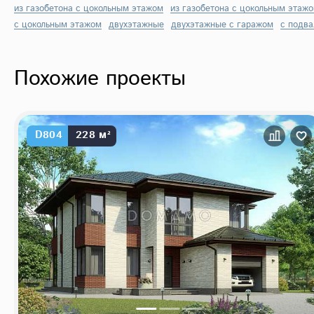
из газобетона с цокольным этажом
из газобетона с цокольным этаж
с цокольным этажом
двухэтажные
двухэтажные с гаражом
с подв
Похожие проекты
D804
228 м²