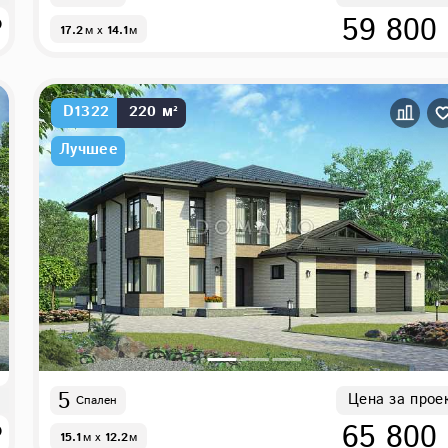
₽
59 800
17.2
м
x
14.1
м
D1322
220 м²
Лучшее
5
Цена за прое
Спален
₽
65 800
15.1
м
x
12.2
м