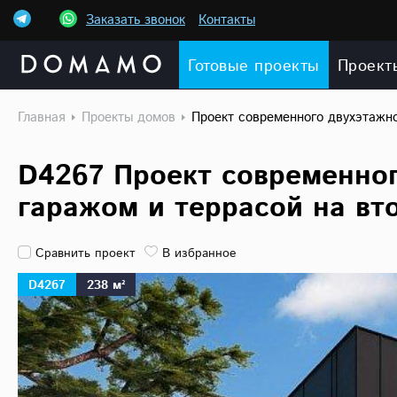
Заказать звонок
Контакты
Готовые проекты
Проект
Главная
Проекты домов
Проект современного двухэтажно
D4267 Проект современног
гаражом и террасой на вт
Сравнить проект
В избранное
D4267
238 м²