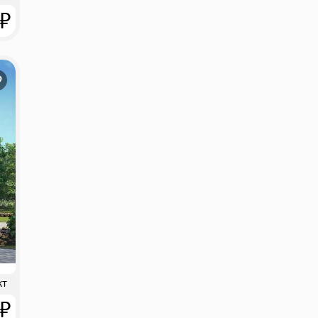
 ₽
кт
 ₽