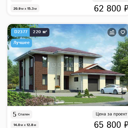
62 800 
20.9
м
x
15.3
м
D2377
220 м²
Лучшее
5
Цена за проект
Спален
65 800 
14.0
м
x
12.8
м