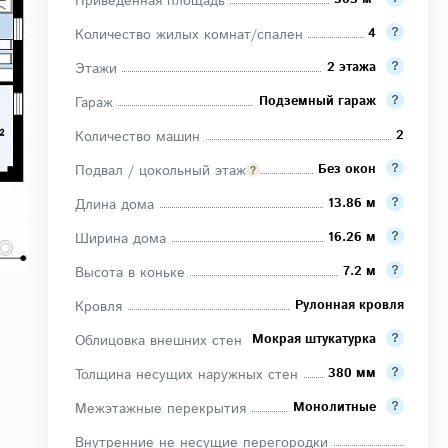
Приведенная площадь
4
Количество жилых комнат/спален
2 этажа
Этажи
Подземный гараж
Гараж
2
Количество машин
Без окон
Подвал / цокольный этаж
13.86 м
Длина дома
16.26 м
Ширина дома
7.2 м
Высота в коньке
Рулонная кровля
Кровля
Мокрая штукатурка
Облицовка внешних стен
380 мм
Толщина несущих наружных стен
Монолитные
Межэтажные перекрытия
Внутренние не несущие перегородки