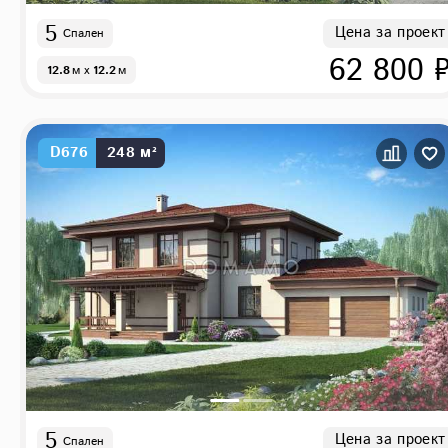
5
Цена за проект
Спален
62 800 
12.8
м
x
12.2
м
D676
248 м²
5
Цена за проект
Спален