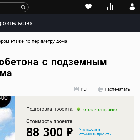
роительства
ором этаже по периметру дома
зобетона с подземным
ома
PDF
Распечатать
Подготовка проекта:
Готов к отправке
Стоимость проекта
88 300 ₽
Что входит в
стоимость проекта?