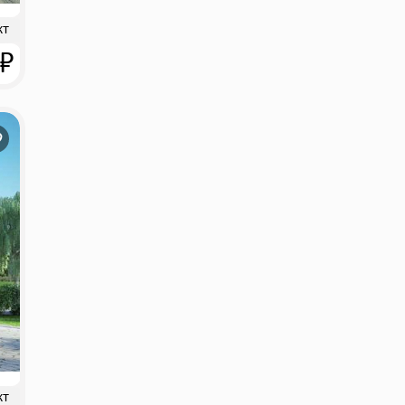
кт
 ₽
кт