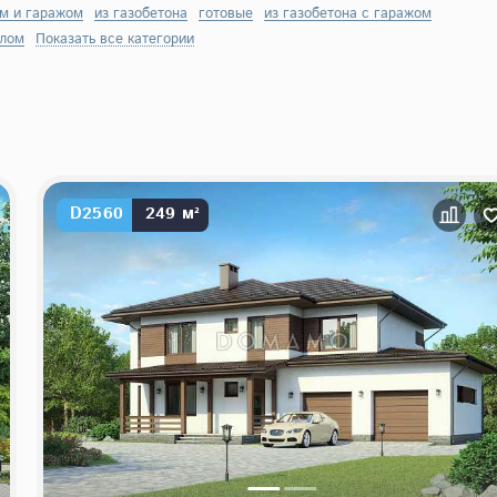
ом и гаражом
из газобетона
готовые
из газобетона с гаражом
алом
Показать все категории
D2560
249 м²