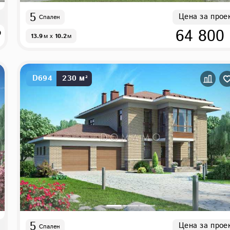
5
Цена за прое
Спален
₽
64 800
13.9
м
x
10.2
м
D694
230 м²
5
Цена за прое
Спален